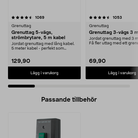
4.5 av 5 stjärnor
recensioner
4.5 av 5 stjärnor
recensio
1069
1053
Grenuttag
Grenuttag
Grenuttag 5-vägs,
Grenuttag 3-vägs 3 m
strömbrytare, 5 m kabel
Jordat grenuttag med 3 m
Få fler uttag med ett gren
Jordat grenuttag med lång kabel.
Snedställda utt...
5 meter kabel - perfekt som
skarvsladd. 2-polig...
129,90
69,90
Lägg i varukorg
Lägg i varukorg
Passande tillbehör