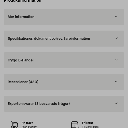
Produktinformation
Mer information
Specifikationer, dokument och ev. faroinformation
Trygg E-Handel
Recensioner
(430)
Experten svarar
(3 besvarade frågor)
Fri frakt
Fri retur
Från 599 kr*
Till valfri butik