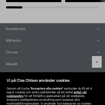
Sidfot
Kundservice
Mitt konto
Om oss
Product
+
Aktuellt
quantity
Våra bolag
Vi på Clas Ohlson använder cookies
Hitta butik
Genom att trycka
”Acceptera alla cookies”
samtycker du till att vi
lagrar cookies och andra spårtekniker på din enhet
enligt vår
cookiepolicy
för att förbättra upplevelsen på vår webbplats,
SE
NO
FI
analysera webbplatsens användning samt anpassa våra
marknadsföringsinsatser. Vi använder fyra kategorier av cookies: