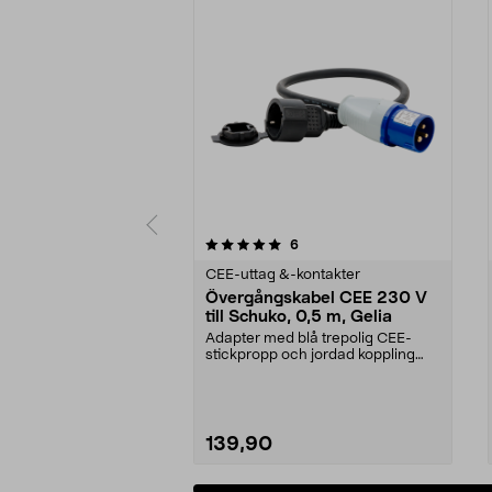
0 av 5 stjärnor
4.5 av 5 stjärnor
recensioner
6
CEE-uttag &-kontakter
Övergångskabel CEE 230 V
till Schuko, 0,5 m, Gelia
Adapter med blå trepolig CEE-
stickpropp och jordad koppling
med lock. Bra att ha...
139,90