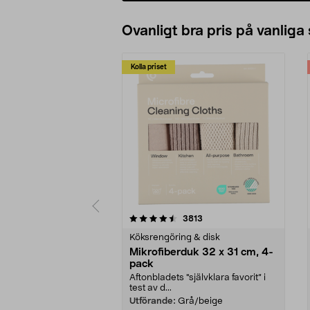
Ovanligt bra pris på vanliga
Kolla priset
5av 5 stjärnor
4.0av 5 stjärnor
recensioner
3813
Köksrengöring & disk
Mikrofiberduk 32 x 31 cm, 4-
pack
Aftonbladets "självklara favorit” i
test av d...
Utförande:
Grå/beige