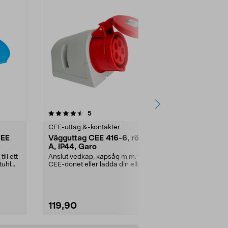
recensioner
5.0
5
0.0 av 5 stjärnor
CEE-uttag &-kontakter
CEE-uttag &-
CEE
Vägguttag CEE 416-6, röd, 16
Brennenstu
A, IP44, Garo
grenuttag 
utomhus
ill ett
Anslut vedkap, kapsåg m.m. till
Grenkontakt s
tuhl
CEE-donet eller ladda din elbil
– upp till 11 0
hemma. Uppgrader...
Brennenstuhl.
119,90
349,90