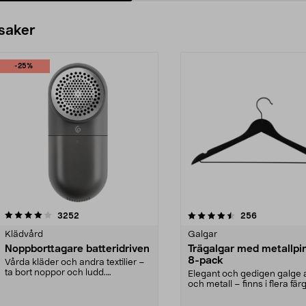
 saker
-25%
4.5av 5 stjärnor
recensioner
4.0av 5 stjärnor
recensioner
3252
256
Klädvård
Galgar
Noppborttagare batteridriven
Trägalgar med metallpi
8-pack
Vårda kläder och andra textilier –
ta bort noppor och ludd.
Elegant och gedigen galge a
Noppborttagaren fräs...
och metall – finns i flera färg
Galge med sv...