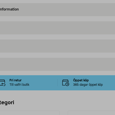
information
Fri retur
Öppet köp
Till valfri butik
365 dagar öppet köp
tegori