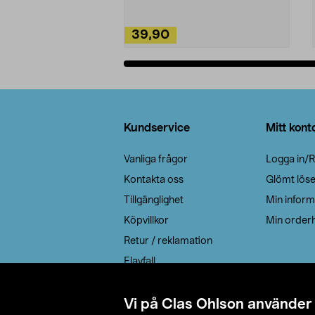
39,90
Lägg i varukorg
Sidfot
Kundservice
Mitt kont
Vanliga frågor
Logga in/R
Kontakta oss
Glömt lös
Tillgänglighet
Min inform
Köpvillkor
Min orderh
Retur / reklamation
Elavfall
Cookie policy
Leveransalternativ
Vi på Clas Ohlson använder