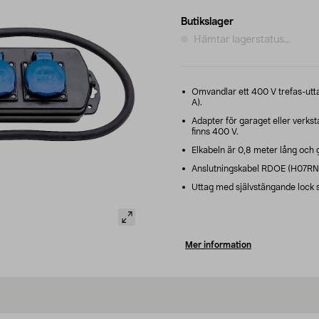
Butikslager
Hämtar lagerstatus...
Omvandlar ett 400 V trefas-uttag 
A).
Adapter för garaget eller verks
finns 400 V.
Elkabeln är 0,8 meter lång och
Anslutningskabel RDOE (H07RN-
Uttag med självstängande lock so
Mer information