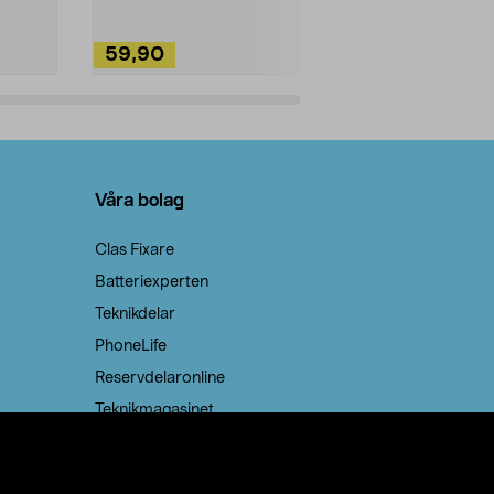
59,90
49,90
Lägg i varukorg
Lägg
Våra bolag
Clas Fixare
Batteriexperten
Teknikdelar
PhoneLife
Reservdelaronline
Teknikmagasinet