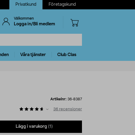
Privatkund
Företagskund
Välkommen
Logga in/Bli medlem
nden
Våra tjänster
Club Clas
Artikelnr:
36-8387
36
recensioner
Lägg i varukorg
(1)