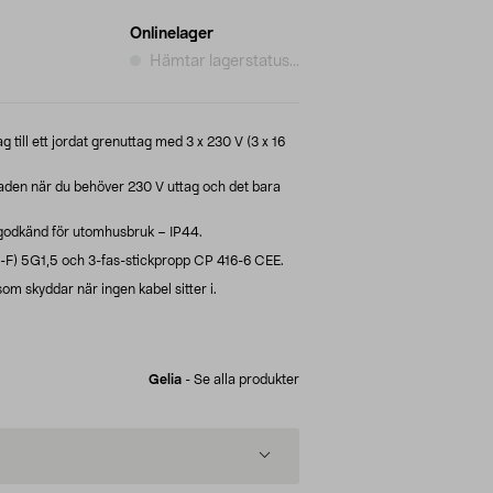
Onlinelager
Hämtar lagerstatus...
till ett jordat grenuttag med 3 x 230 V (3 x 16
taden när du behöver 230 V uttag och det bara
 godkänd för utomhusbruk – IP44.
F) 5G1,5 och 3-fas-stickpropp CP 416-6 CEE.
m skyddar när ingen kabel sitter i.
Gelia
-
Se alla produkter