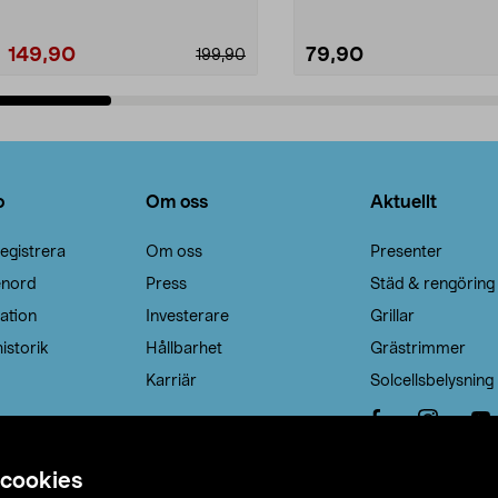
149,90
79,90
199,90
Lägg i varukorg
Lägg i varukorg
o
Om oss
Aktuellt
egistrera
Om oss
Presenter
enord
Press
Städ & rengöring
ation
Investerare
Grillar
istorik
Hållbarhet
Grästrimmer
Karriär
Solcellsbelysning
 cookies