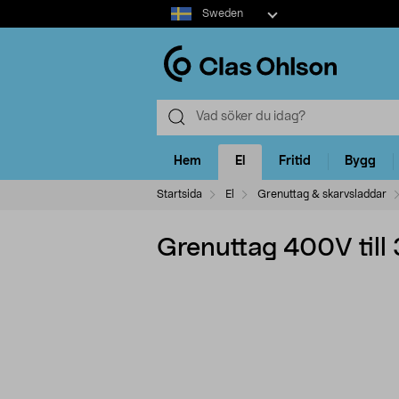
Select
Sweden
market
Hem
El
Fritid
Bygg
Startsida
El
Grenuttag & skarvsladdar
Grenuttag 400V till