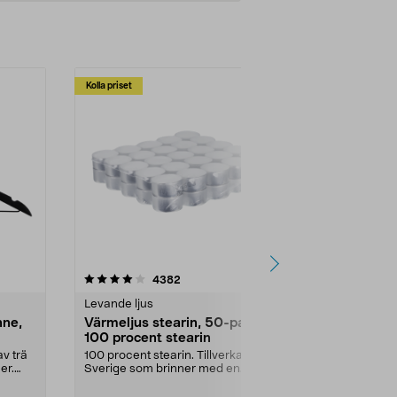
Kolla priset
Multibuy
4.5av 5 stjärnor
recensioner
4.5
4382
2
Levande ljus
Rengöringsm
nne,
Värmeljus stearin, 50-pack,
Bikarbonat
100 procent stearin
Ett allsidigt 
städning och 
v trä
100 procent stearin. Tillverkade i
ute. Städa med
er.
Sverige som brinner med en
vacker och sotfri ...