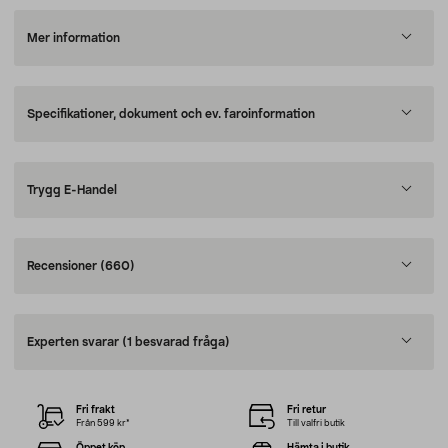
Mer information
Specifikationer, dokument och ev. faroinformation
Trygg E-Handel
Recensioner
(660)
Experten svarar
(1 besvarad fråga)
Fri frakt
Fri retur
Från 599 kr*
Till valfri butik
Öppet köp
Hämta i butik