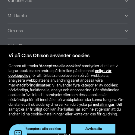
Kundservice
Mitt konto
Om oss
Aktuellt
Vi på Clas Ohlson använder cookies
Våra bolag
Genom att trycka
”Acceptera alla cookies”
samtycker du till att vi
lagrar cookies och andra spårtekniker på din enhet
enligt vår
Hitta butik
cookiepolicy
för att förbättra upplevelsen på vår webbplats,
analysera webbplatsens användning samt anpassa våra
marknadsföringsinsatser. Vi använder fyra kategorier av cookies:
nödvändiga, funktionella, analys och annonsering. För nödvändiga
SE
NO
FI
cookies krävs inte ditt samtycke eftersom dessa cookies är
nödvändiga för att innehållet på webbplatsen ska kunna fungera. Om
du istället vill skräddarsy dina val kan du trycka på
inställningar
. Ditt
samtycke är frivilligt och kan återkallas när som helst genom att du
ändrar i dina cookie-inställningar eller kontaktar oss för guidning.
Acceptera alla cookies
Avvisa alla
Köpvillkor
Privacy statement
Klubbvillkor
För företag