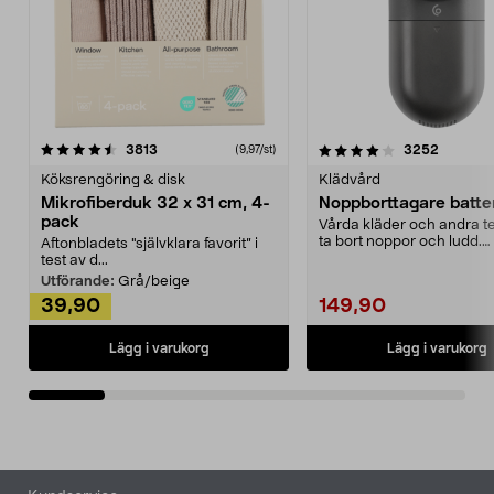
4.0av 5 stjärnor
recensioner
4.5av 5 stjärnor
recensio
3813
3252
(9,97/st)
Köksrengöring & disk
Klädvård
Mikrofiberduk 32 x 31 cm, 4-
Noppborttagare batter
pack
Vårda kläder och andra tex
ta bort noppor och ludd.
Aftonbladets "självklara favorit” i
Noppborttagaren fräs...
test av d...
Utförande:
Grå/beige
39,90
149,90
Lägg i varukorg
Lägg i varukorg
Sidfot