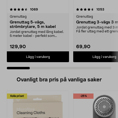
4.5 av 5 stjärnor
recensioner
4.5 av 5 stjärnor
recensio
1069
1053
Grenuttag
Grenuttag
Grenuttag 5-vägs,
Grenuttag 3-vägs 3 m
strömbrytare, 5 m kabel
Jordat grenuttag med 3 m
Få fler uttag med ett gren
Jordat grenuttag med lång kabel.
Snedställda utt...
5 meter kabel - perfekt som
skarvsladd. 2-polig...
129,90
69,90
Lägg i varukorg
Lägg i varukorg
Ovanligt bra pris på vanliga saker
Kolla priset
-25%