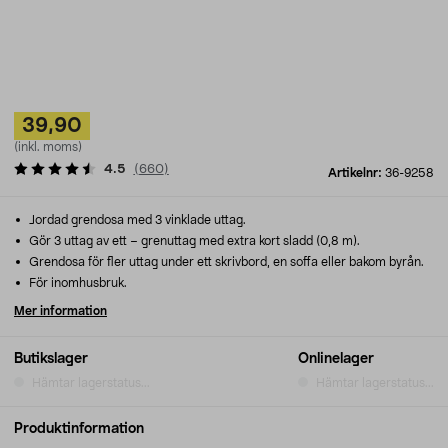
39,90
(inkl. moms)
4.5
(
660
)
Artikelnr:
36-9258
Jordad grendosa med 3 vinklade uttag.
Gör 3 uttag av ett – grenuttag med extra kort sladd (0,8 m).
Grendosa för fler uttag under ett skrivbord, en soffa eller bakom byrån.
För inomhusbruk.
Mer information
Butikslager
Onlinelager
Hämtar lagerstatus...
Hämtar lagerstatus...
Produktinformation