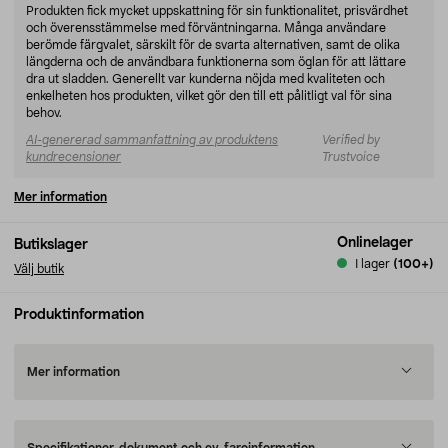
Produkten fick mycket uppskattning för sin funktionalitet, prisvärdhet
och överensstämmelse med förväntningarna. Många användare
berömde färgvalet, särskilt för de svarta alternativen, samt de olika
längderna och de användbara funktionerna som öglan för att lättare
dra ut sladden. Generellt var kunderna nöjda med kvaliteten och
enkelheten hos produkten, vilket gör den till ett pålitligt val för sina
behov.
AI-genererad sammanfattning av produktens
Verified by
kundrecensioner
Trustvoice
Mer information
Onlinelager
Butikslager
I lager
(100+)
Välj butik
Produktinformation
Mer information