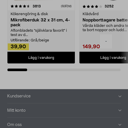
4.0av 5 stjärnor
recensioner
4.5av 5 stjärnor
recensio
3813
3252
(9,97/st)
Köksrengöring & disk
Klädvård
Mikrofiberduk 32 x 31 cm, 4-
Noppborttagare batter
pack
Vårda kläder och andra tex
ta bort noppor och ludd.
Aftonbladets "självklara favorit” i
Noppborttagaren fräs...
test av d...
Utförande:
Grå/beige
-
39,90
149,90
Lägg i varukorg
Lägg i varukorg
Sidfot
Kundservice
Mitt konto
Om oss