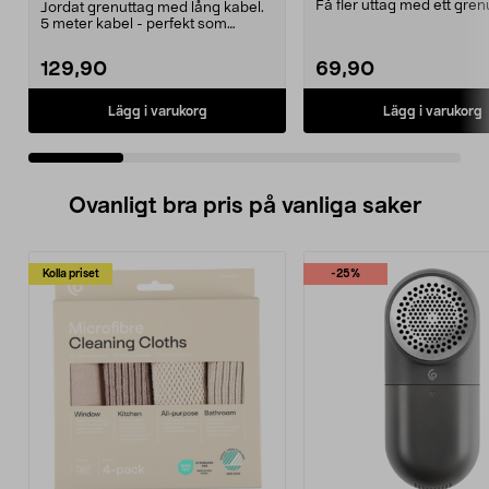
Få fler uttag med ett gren
Jordat grenuttag med lång kabel.
Snedställda utt...
5 meter kabel - perfekt som
skarvsladd. 2-polig...
129,90
69,90
Lägg i varukorg
Lägg i varukorg
Ovanligt bra pris på vanliga saker
Kolla priset
-25%