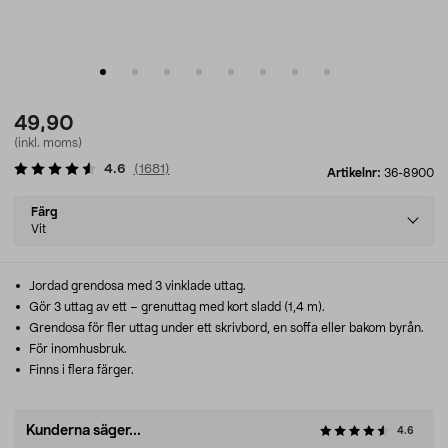
49,90
(inkl. moms)
4.6
(
1681
)
Artikelnr:
36-8900
Select
Färg
variant
Vit
Jordad grendosa med 3 vinklade uttag.
Gör 3 uttag av ett – grenuttag med kort sladd (1,4 m).
Grendosa för fler uttag under ett skrivbord, en soffa eller bakom byrån.
För inomhusbruk.
Finns i flera färger.
Kunderna säger...
4.6