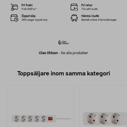
Fri frakt
Fri retur
Från 599 kr*
Till valfri butik
Öppet köp
Hämta i butik
365 dagar öppet köp
Beställ online, från butikslager
Clas Ohlson
-
Se alla produkter
Toppsäljare inom samma kategori