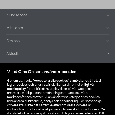
Sidfot
Kundservice
Mitt konto
Om oss
Aktuellt
Våra bolag
Vi på Clas Ohlson använder cookies
Hitta butik
Genom att trycka
”Acceptera alla cookies”
samtycker du till att vi
lagrar cookies och andra spårtekniker på din enhet
enligt vår
cookiepolicy
för att förbättra upplevelsen på vår webbplats,
SE
NO
FI
analysera webbplatsens användning samt anpassa våra
marknadsföringsinsatser. Vi använder fyra kategorier av cookies:
nödvändiga, funktionella, analys och annonsering. För nödvändiga
cookies krävs inte ditt samtycke eftersom dessa cookies är
nödvändiga för att innehållet på webbplatsen ska kunna fungera. Om
du istället vill skräddarsy dina val kan du trycka på
inställningar
. Ditt