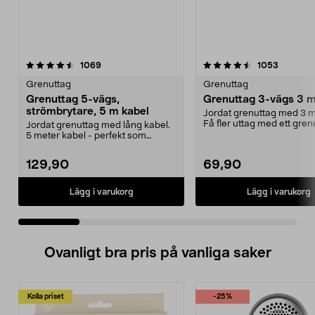
4.5 av 5 stjärnor
recensioner
4.5 av 5 stjärnor
recensio
1069
1053
Grenuttag
Grenuttag
Grenuttag 5-vägs,
Grenuttag 3-vägs 3 m
strömbrytare, 5 m kabel
Jordat grenuttag med 3 m
Få fler uttag med ett gren
Jordat grenuttag med lång kabel.
Snedställda utt...
5 meter kabel - perfekt som
skarvsladd. 2-polig...
129,90
69,90
Lägg i varukorg
Lägg i varukorg
Ovanligt bra pris på vanliga saker
Kolla priset
-25%