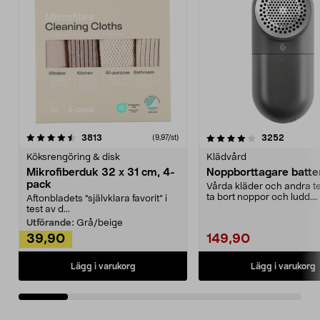
4.0av 5 stjärnor
recensioner
4.5av 5 stjärnor
recensio
3813
3252
(9,97/st)
Köksrengöring & disk
Klädvård
Mikrofiberduk 32 x 31 cm, 4-
Noppborttagare batter
pack
Vårda kläder och andra tex
ta bort noppor och ludd.
Aftonbladets "självklara favorit” i
Noppborttagaren fräs...
test av d...
Utförande:
Grå/beige
39,90
149,90
Lägg i varukorg
Lägg i varukorg