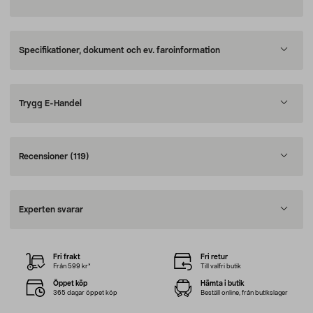
Specifikationer, dokument och ev. faroinformation
Trygg E-Handel
Recensioner
(119)
Experten svarar
Fri frakt
Fri retur
Från 599 kr*
Till valfri butik
Öppet köp
Hämta i butik
365 dagar öppet köp
Beställ online, från butikslager