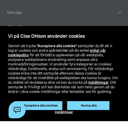
Om oss
Aktuellt
Vi på Clas Ohlson använder cookies
Våra bolag
Genom att trycka
”Acceptera alla cookies”
samtycker du till att vi
lagrar cookies och andra spårtekniker på din enhet
enligt vår
Hitta butik
cookiepolicy
för att förbättra upplevelsen på vår webbplats,
analysera webbplatsens användning samt anpassa våra
marknadsföringsinsatser. Vi använder fyra kategorier av cookies:
nödvändiga, funktionella, analys och annonsering. För nödvändiga
SE
NO
FI
cookies krävs inte ditt samtycke eftersom dessa cookies är
nödvändiga för att innehållet på webbplatsen ska kunna fungera. Om
du istället vill skräddarsy dina val kan du trycka på
inställningar
. Ditt
samtycke är frivilligt och kan återkallas när som helst genom att du
ändrar i dina cookie-inställningar eller kontaktar oss för guidning.
Acceptera alla cookies
Avvisa alla
Köpvillkor
Privacy statement
Klubbvillkor
För företag
Inställningar
Ändra till priser exklusive moms