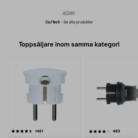
Co/tech
-
Se alla produkter
Toppsäljare inom samma kategori
4.0 av 5 stjärnor
recensioner
4.5 av 5 stjärnor
recension
1461
463