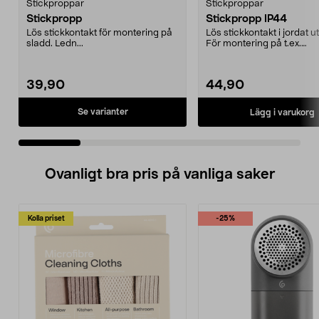
Stickproppar
Stickproppar
Stickpropp
Stickpropp IP44
Lös stickkontakt för montering på
Lös stickkontakt i jordat u
sladd. Ledn...
För montering på t.ex.
gummikabel. Godkänd ...
39,90
44,90
Se varianter
Lägg i varukorg
Ovanligt bra pris på vanliga saker
Kolla priset
-25%