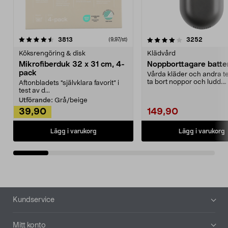
4.0av 5 stjärnor
recensioner
4.5av 5 stjärnor
recensio
3813
3252
(9,97/st)
Köksrengöring & disk
Klädvård
Mikrofiberduk 32 x 31 cm, 4-
Noppborttagare batter
pack
Vårda kläder och andra tex
ta bort noppor och ludd.
Aftonbladets "självklara favorit” i
Noppborttagaren fräs...
test av d...
Utförande:
Grå/beige
39,90
149,90
Lägg i varukorg
Lägg i varukorg
Sidfot
Kundservice
Mitt konto