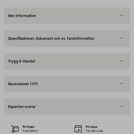
Mer information
Specifikationer, dokument och ev. faroinformation
Trygg E-Handel
Recensioner
(177)
Experten svarar
Fri frakt
Fri retur
Från 599 kr*
Till valfri butik