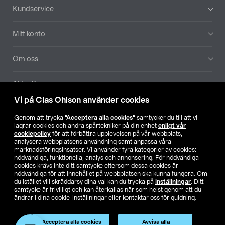
Sidfot
Kundservice
Mitt konto
Om oss
Aktuellt
Vi på Clas Ohlson använder cookies
Våra bolag
Genom att trycka
”Acceptera alla cookies”
samtycker du till att vi
lagrar cookies och andra spårtekniker på din enhet
enligt vår
Hitta butik
cookiepolicy
för att förbättra upplevelsen på vår webbplats,
analysera webbplatsens användning samt anpassa våra
marknadsföringsinsatser. Vi använder fyra kategorier av cookies:
nödvändiga, funktionella, analys och annonsering. För nödvändiga
SE
NO
FI
cookies krävs inte ditt samtycke eftersom dessa cookies är
nödvändiga för att innehållet på webbplatsen ska kunna fungera. Om
du istället vill skräddarsy dina val kan du trycka på
inställningar
. Ditt
samtycke är frivilligt och kan återkallas när som helst genom att du
ändrar i dina cookie-inställningar eller kontaktar oss för guidning.
Acceptera alla cookies
Avvisa alla
Köpvillkor
Privacy statement
Klubbvillkor
För företag