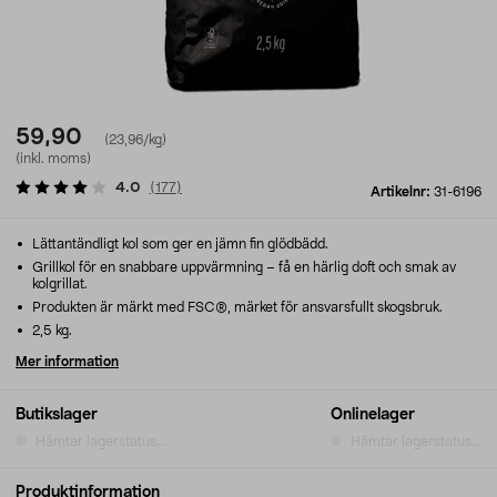
59,90
(23,96/kg)
(inkl. moms)
4.0
(
177
)
Artikelnr:
31-6196
Lättantändligt kol som ger en jämn fin glödbädd.
Grillkol för en snabbare uppvärmning – få en härlig doft och smak av
kolgrillat.
Produkten är märkt med FSC®, märket för ansvarsfullt skogsbruk.
2,5 kg.
Mer information
Butikslager
Onlinelager
Hämtar lagerstatus...
Hämtar lagerstatus...
Produktinformation