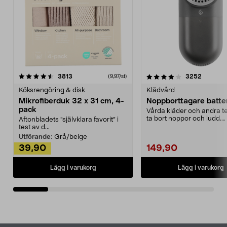
4.0av 5 stjärnor
recensioner
4.5av 5 stjärnor
recensio
3813
3252
(9,97/st)
Köksrengöring & disk
Klädvård
Mikrofiberduk 32 x 31 cm, 4-
Noppborttagare batter
pack
Vårda kläder och andra tex
ta bort noppor och ludd.
Aftonbladets "självklara favorit” i
Noppborttagaren fräs...
test av d...
Utförande:
Grå/beige
39,90
149,90
Lägg i varukorg
Lägg i varukorg