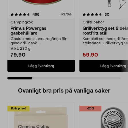
4.5 av 5 stjärnor
recensioner
4.5 av 5 stjärnor
recensione
498
30
(173,70/l)
Campingkök
Grilltillbehör
Primus Powergas
Grillverktyg set 2 dela
gasbehållare
rostfritt stål
Gastub med standardgänga för
Komplett set med grilltån
gasolgrill, gask...
stekspade. Grillverktyg set
delar i rostfritt...
Vikt:
230 g
79,90
59,90
Lägg i varukorg
Lägg i varukorg
Ovanligt bra pris på vanliga saker
Kolla priset
-25%