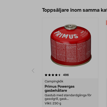
Toppsäljare inom samma ka
5 av 5 stjärnor
4.5 av 5 stjärnor
recensioner
496
Campingkök
Primus Powergas
gasbehållare
Gastub med standardgänga för
gasolgrill, gask...
Vikt:
230 g