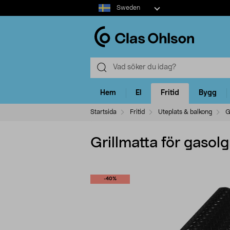
Select
Sweden
market
Hem
El
Fritid
Bygg
Startsida
Fritid
Uteplats & balkong
G
Grillmatta för gasolgr
-40%