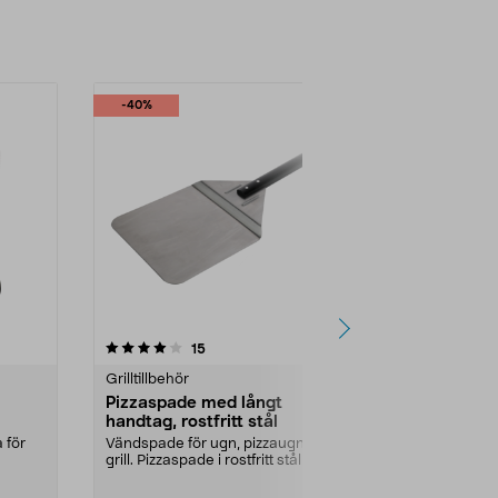
-40%
-40%
4.5 av 5 stjärnor
recensioner
4.5
15
2
Grilltillbehör
Grilltillbehör
Pizzaspade med långt
Grillborste
handtag, rostfritt stål
borste och
 för
Vändspade för ugn, pizzaugn och
Rengör alla d
grill. Pizzaspade i rostfritt stål med
samma redskap
långt han...
skrapa, stål...