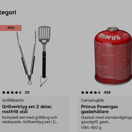
tegori
-40%
4.5 av 5 stjärnor
recensioner
4.0 av 5 stjärnor
recensioner
29
496
Grilltillbehör
Campingkök
Grillverktyg set 2 delar,
Primus Powergas
rostfritt stål
gasbehållare
Komplett set med grilltång och
Gastub med standardgänga
stekspade. Grillverktyg set i 2
gasolgrill, gask...
delar i rostfritt...
Vikt:
450 g