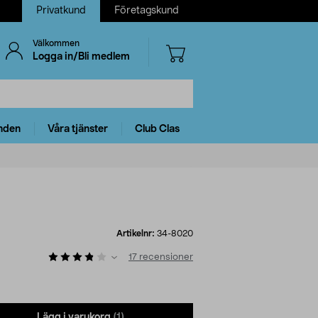
Privatkund
Företagskund
Välkommen
Logga in/Bli medlem
nden
Våra tjänster
Club Clas
Artikelnr:
34-8020
17
recensioner
Lägg i varukorg
(1)