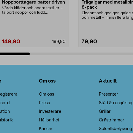
Noppborttagare batteridriven
Trägalgar med metallpi
8-pack
Vårda kläder och andra textilier –
ta bort noppor och ludd.
Elegant och gedigen galge a
Noppborttagaren fräs...
och metall – finns i flera färg
Galge med sv...
149,90
79,90
199,90
Lägg i varukorg
Lägg i varukorg
o
Om oss
Aktuellt
egistrera
Om oss
Presenter
enord
Press
Städ & rengöring
ation
Investerare
Grillar
istorik
Hållbarhet
Grästrimmer
Karriär
Solcellsbelysning