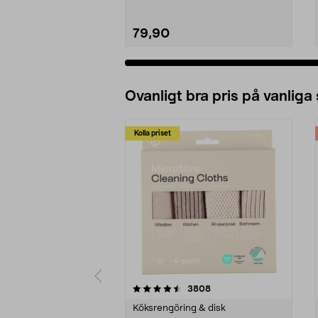
79,90
Ovanligt bra pris på vanliga
Kolla priset
5av 5 stjärnor
4.0av 5 stjärnor
recensioner
3808
Köksrengöring & disk