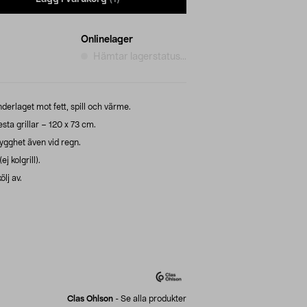
Onlinelager
Hämtar lagerstatus...
derlaget mot fett, spill och värme.
sta grillar – 120 x 73 cm.
rygghet även vid regn.
j kolgrill).
ölj av.
Clas Ohlson
-
Se alla produkter