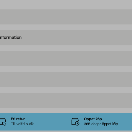
information
Fri retur
Öppet köp
Till valfri butik
365 dagar öppet köp