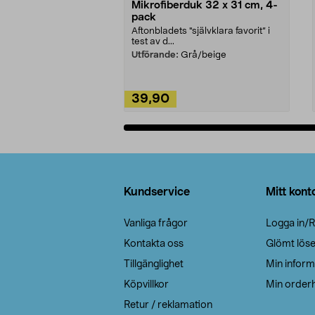
Mikrofiberduk 32 x 31 cm, 4-
pack
Aftonbladets "självklara favorit” i
test av d...
Utförande:
Grå/beige
39,90
Lägg i varukorg
Sidfot
Kundservice
Mitt kont
Vanliga frågor
Logga in/R
Kontakta oss
Glömt lös
Tillgänglighet
Min inform
Köpvillkor
Min orderh
Retur / reklamation