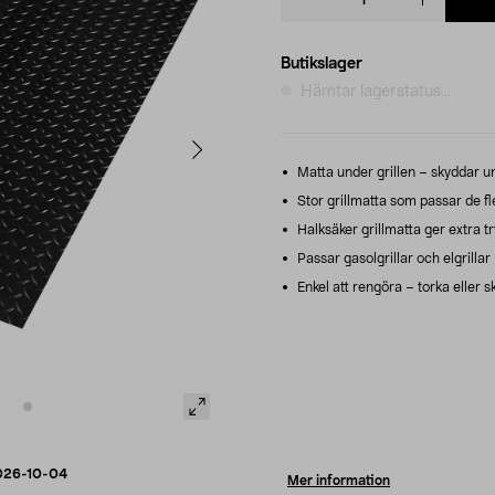
quantity
Butikslager
Hämtar lagerstatus...
Matta under grillen – skyddar un
Stor grillmatta som passar de fle
Halksäker grillmatta ger extra t
Passar gasolgrillar och elgrillar (e
Enkel att rengöra – torka eller sk
026-10-04
Mer information