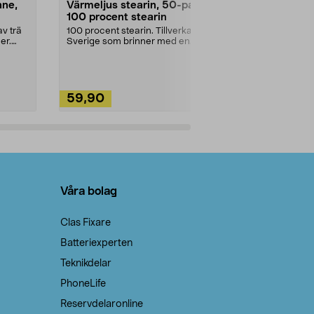
nne,
Värmeljus stearin, 50-pack,
Bikarbonat
100 procent stearin
Ett allsidigt 
städning och 
v trä
100 procent stearin. Tillverkade i
ute. Städa med
er.
Sverige som brinner med en
vacker och sotfri ...
59,90
49,90
Lägg i varukorg
Lägg
Våra bolag
Clas Fixare
Batteriexperten
Teknikdelar
PhoneLife
Reservdelaronline