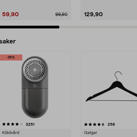
59,90
129,90
99,90
 saker
-25%
4.5av 5 stjärnor
recensioner
4.0av 5 stjärnor
recensioner
3251
256
Klädvård
Galgar