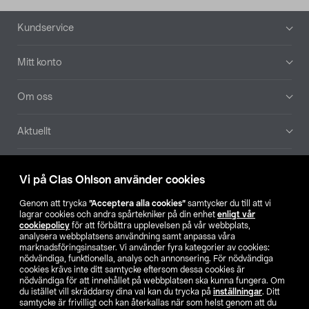
Sidfot
Kundservice
Mitt konto
Om oss
Aktuellt
Våra bolag
Vi på Clas Ohlson använder cookies
Hitta butik
Genom att trycka
”Acceptera alla cookies”
samtycker du till att vi
lagrar cookies och andra spårtekniker på din enhet
enligt vår
cookiepolicy
för att förbättra upplevelsen på vår webbplats,
SE
NO
FI
analysera webbplatsens användning samt anpassa våra
marknadsföringsinsatser. Vi använder fyra kategorier av cookies:
nödvändiga, funktionella, analys och annonsering. För nödvändiga
cookies krävs inte ditt samtycke eftersom dessa cookies är
nödvändiga för att innehållet på webbplatsen ska kunna fungera. Om
du istället vill skräddarsy dina val kan du trycka på
inställningar
. Ditt
samtycke är frivilligt och kan återkallas när som helst genom att du