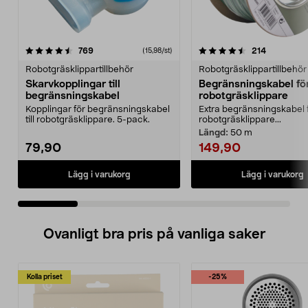
4.5 av 5 stjärnor
recensioner
4.5 av 5 stjärnor
recensione
769
214
(15,98/st)
Robotgräsklippartillbehör
Robotgräsklippartillbehör
Skarvkopplingar till
Begränsningskabel fö
begränsningskabel
robotgräsklippare
Kopplingar för begränsningskabel
Extra begränsningskabel 
till robotgräsklippare. 5-pack.
robotgräsklippare...
Längd:
50 m
79,90
149,90
Lägg i varukorg
Lägg i varukorg
Ovanligt bra pris på vanliga saker
Kolla priset
-25%