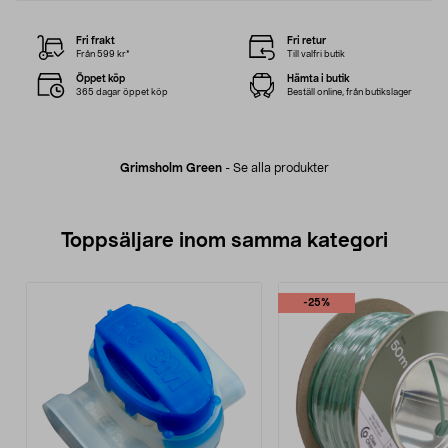
Fri frakt
Fri retur
Från 599 kr*
Till valfri butik
Öppet köp
Hämta i butik
365 dagar öppet köp
Beställ online, från butikslager
Grimsholm Green
-
Se alla produkter
Toppsäljare inom samma kategori
-25%