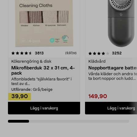
4.0av 5 stjärnor
recensioner
4.5av 5 stjärnor
recensio
3813
3252
(9,97/st)
Köksrengöring & disk
Klädvård
Mikrofiberduk 32 x 31 cm, 4-
Noppborttagare batter
pack
Vårda kläder och andra tex
ta bort noppor och ludd.
Aftonbladets "självklara favorit” i
Noppborttagaren fräs...
test av d...
Utförande:
Grå/beige
39,90
149,90
Lägg i varukorg
Lägg i varukorg