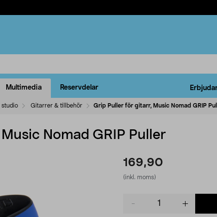
Multimedia
Reservdelar
Erbjuda
 studio
Gitarrer & tillbehör
Grip Puller för gitarr, Music Nomad GRIP Pul
rr, Music Nomad GRIP Puller
169,90
(inkl. moms)
Product
quantity