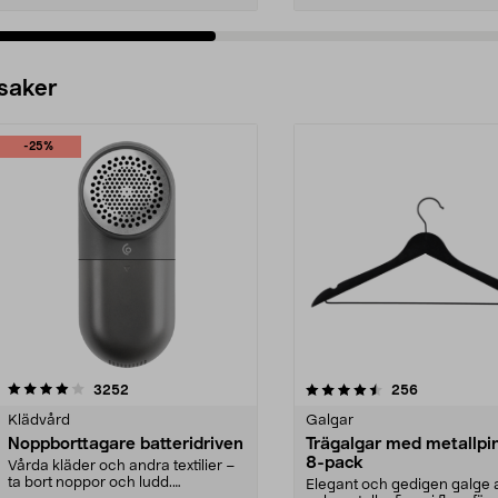
 saker
-25%
4.5av 5 stjärnor
recensioner
4.0av 5 stjärnor
recensioner
3252
256
Klädvård
Galgar
Noppborttagare batteridriven
Trägalgar med metallpi
8-pack
Vårda kläder och andra textilier –
ta bort noppor och ludd.
Elegant och gedigen galge a