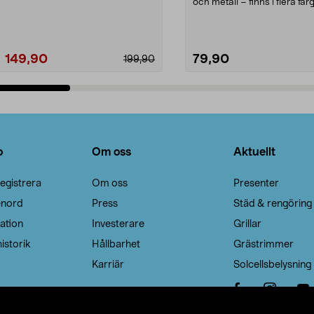
Noppborttagaren fräs...
och metall – finns i flera färg
Galge med sv...
149,90
79,90
199,90
Lägg i varukorg
Lägg i varukorg
o
Om oss
Aktuellt
egistrera
Om oss
Presenter
enord
Press
Städ & rengöring
ation
Investerare
Grillar
istorik
Hållbarhet
Grästrimmer
Karriär
Solcellsbelysning