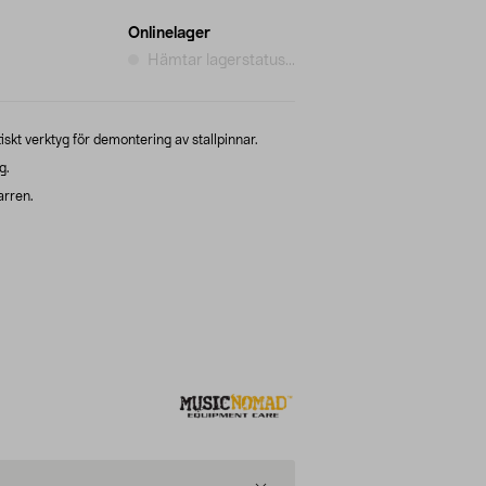
Onlinelager
Hämtar lagerstatus...
kt verktyg för demontering av stallpinnar.
g.
arren.