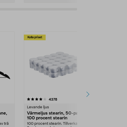
Kolla priset
Multibuy
4.5av 5 stjärnor
recensioner
4.5
4378
2
Levande ljus
Rengöringsm
nne,
Värmeljus stearin, 50-pack,
Bikarbonat
100 procent stearin
Ett allsidigt 
städning och 
v trä
100 procent stearin. Tillverkade i