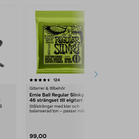
4.0 av 5 stjärnor
recensioner
4.5
124
8
Gitarrer & tillbehör
Gitarrer & til
Ernie Ball Regular Slinky 10-
Ernie Ball
k
46 strängset till elgitarr
Light Acous
på
Stålsträngar med klar och
Stålsträngar
balanserad ton – passar många
ton – lättspe
musikstilar. Ernie Ball ...
livslängd. Erni
99,00
139,90