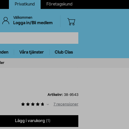
Privatkund
Företagskund
Välkommen
Logga in/Bli medlem
nden
Våra tjänster
Club Clas
ler
Artikelnr:
38-9543
7
recensioner
Lägg i varukorg
(1)