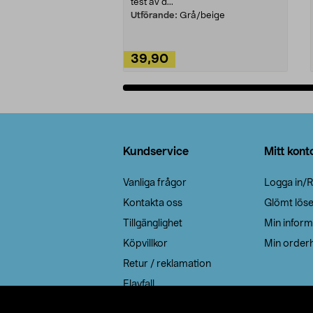
test av d...
Utförande:
Grå/beige
39,90
Lägg i varukorg
Sidfot
Kundservice
Mitt kont
Vanliga frågor
Logga in/R
Kontakta oss
Glömt lös
Tillgänglighet
Min inform
Köpvillkor
Min orderh
Retur / reklamation
Elavfall
Cookie policy