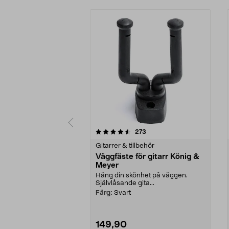
5 av 5 stjärnor
4.5 av 5 stjärnor
recensioner
273
Gitarrer & tillbehör
Väggfäste för gitarr König &
Meyer
Häng din skönhet på väggen.
Självlåsande gita...
Färg:
Svart
149,90