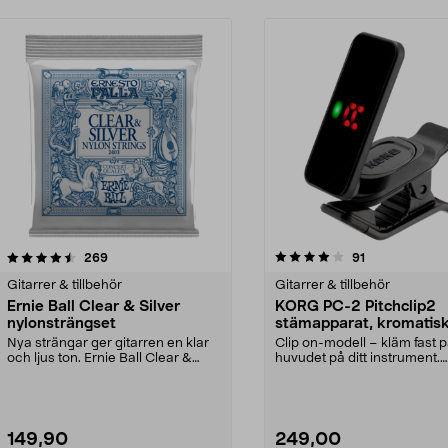
4.0 av 5 stjärnor
recensioner
4.5 av 5 stjärnor
recensioner
269
91
Gitarrer & tillbehör
Gitarrer & tillbehör
Ernie Ball Clear & Silver
KORG PC-2 Pitchclip2
nylonsträngset
stämapparat, kromatis
Nya strängar ger gitarren en klar
Clip on-modell – kläm fast 
och ljus ton. Ernie Ball Clear &
huvudet på ditt instrument.
Silver nylons...
Stämapparat med tydlig...
149,90
249,00