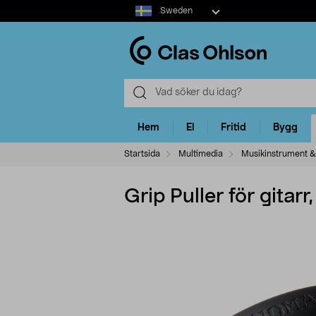
Select
Sweden
market
Hem
El
Fritid
Bygg
Startsida
Multimedia
Musikinstrument &
Grip Puller för gita