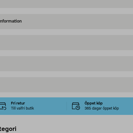
information
Fri retur
Öppet köp
Till valfri butik
365 dagar öppet köp
tegori