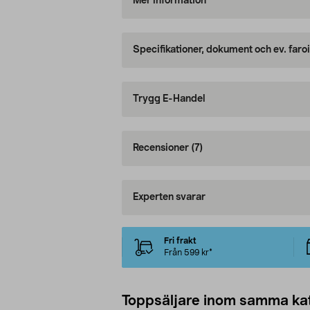
Mer information
Specifikationer, dokument och ev. faro
Trygg E-Handel
Recensioner
(7)
Experten svarar
Fri frakt
Från 599 kr*
Toppsäljare inom samma ka