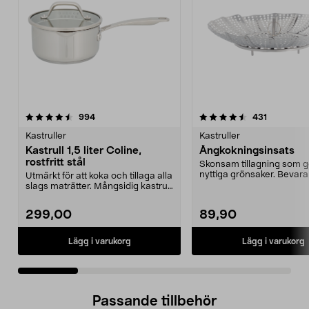
4.5 av 5 stjärnor
recensioner
4.5 av 5 stjärnor
recensione
994
431
Kastruller
Kastruller
Kastrull 1,5 liter Coline,
Ångkokningsinsats
rostfritt stål
Skonsam tillagning som g
nyttiga grönsaker. Bevara
Utmärkt för att koka och tillaga alla
vitaminer och smaker.
slags maträtter. Mångsidig kastrull
i rost...
299,00
89,90
Lägg i varukorg
Lägg i varukorg
Passande tillbehör