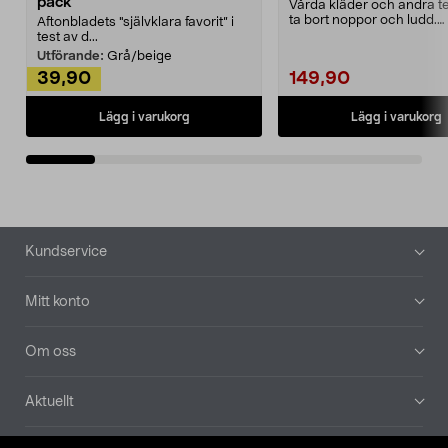
pack
Vårda kläder och andra tex
ta bort noppor och ludd.
Aftonbladets "självklara favorit” i
Noppborttagaren fräs...
test av d...
Utförande:
Grå/beige
39,90
149,90
Lägg i varukorg
Lägg i varukorg
Sidfot
Kundservice
Mitt konto
Om oss
Aktuellt