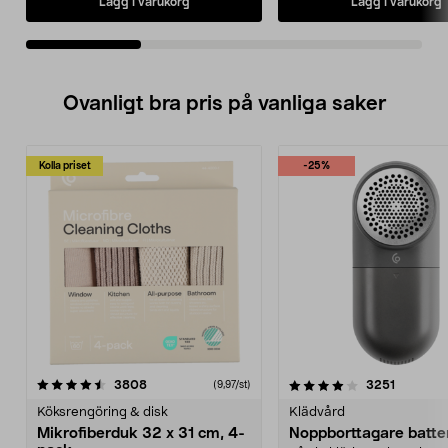
Lägg i varukorg
Lägg i varukorg
Ovanligt bra pris på vanliga saker
Kolla priset
-25%
4.0av 5 stjärnor
recensioner
4.5av 5 stjärnor
recensio
3808
3251
(9,97/st)
Köksrengöring & disk
Klädvård
Mikrofiberduk 32 x 31 cm, 4-
Noppborttagare batter