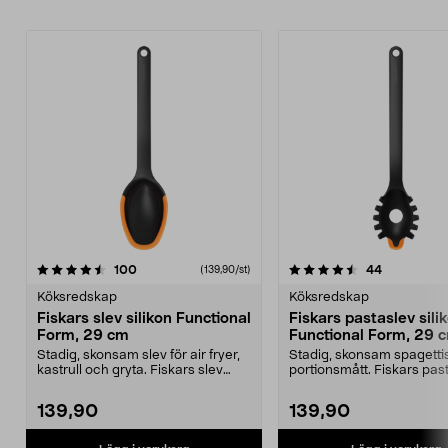
4.5av 5 stjärnor
recensioner
4.5av 5 stjärnor
recensione
100
44
(139,90/st)
Köksredskap
Köksredskap
Fiskars slev silikon Functional
Fiskars pastaslev sili
Form, 29 cm
Functional Form, 29 
Stadig, skonsam slev för air fryer,
Stadig, skonsam spagetti
kastrull och gryta. Fiskars slev
portionsmått. Fiskars pas
med flexibe...
med silikonbela...
139,90
139,90