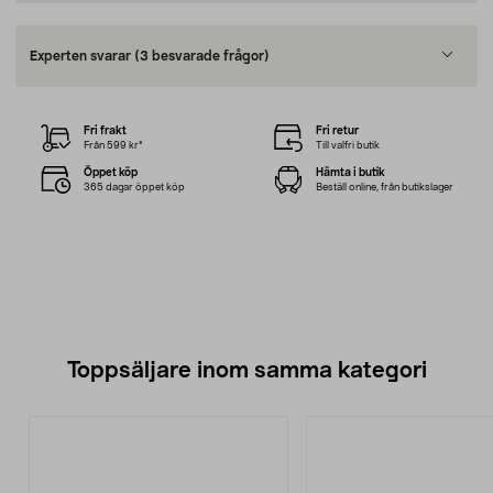
Experten svarar
(3 besvarade frågor)
Fri frakt
Fri retur
Från 599 kr*
Till valfri butik
Öppet köp
Hämta i butik
365 dagar öppet köp
Beställ online, från butikslager
Toppsäljare inom samma kategori