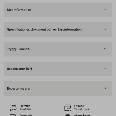
Mer information
Specifikationer, dokument och ev. faroinformation
Trygg E-Handel
Recensioner
(97)
Experten svarar
Fri frakt
Fri retur
Från 599 kr*
Till valfri butik
Öppet köp
Hämta i butik