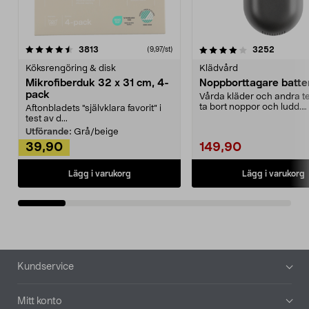
4.0av 5 stjärnor
recensioner
4.5av 5 stjärnor
recensio
3813
3252
(9,97/st)
Köksrengöring & disk
Klädvård
Mikrofiberduk 32 x 31 cm, 4-
Noppborttagare batter
pack
Vårda kläder och andra tex
ta bort noppor och ludd.
Aftonbladets "självklara favorit” i
Noppborttagaren fräs...
test av d...
Utförande:
Grå/beige
39,90
149,90
Lägg i varukorg
Lägg i varukorg
Sidfot
Kundservice
Mitt konto