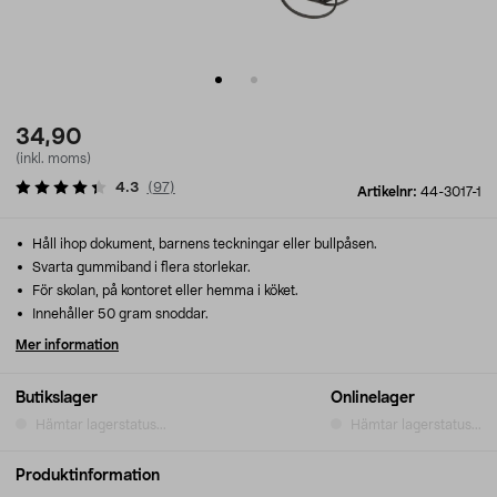
34,90
(inkl. moms)
4.3
(
97
)
Artikelnr:
44-3017-1
Håll ihop dokument, barnens teckningar eller bullpåsen.
Svarta gummiband i flera storlekar.
För skolan, på kontoret eller hemma i köket.
Innehåller 50 gram snoddar.
Mer information
Butikslager
Onlinelager
Hämtar lagerstatus...
Hämtar lagerstatus...
Produktinformation