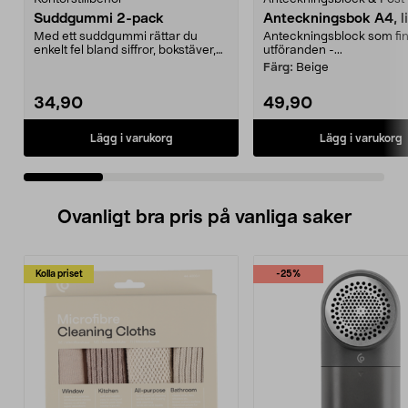
Suddgummi 2-pack
Anteckningsbok A4, l
Med ett suddgummi rättar du
Anteckningsblock som finn
enkelt fel bland siffror, bokstäver,
utföranden -...
streck etc. PVC...
Färg:
Beige
34,90
49,90
Lägg i varukorg
Lägg i varukorg
Ovanligt bra pris på vanliga saker
Kolla priset
-25%