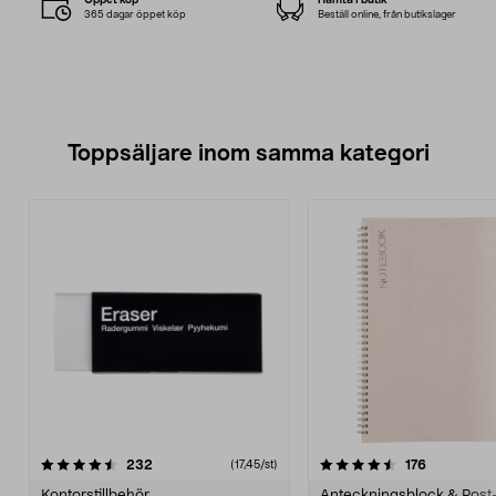
365 dagar öppet köp
Beställ online, från butikslager
Toppsäljare inom samma kategori
4.5 av 5 stjärnor
recensioner
4.0 av 5 stjärnor
recensione
232
176
(17,45/st)
Kontorstillbehör
Anteckningsblock & Post-