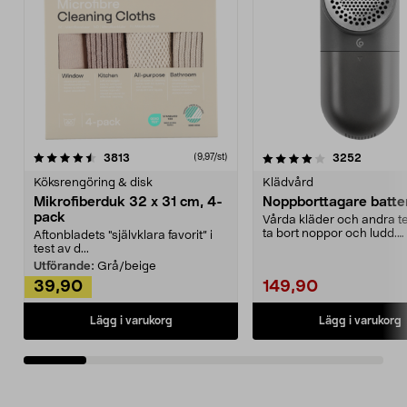
4.0av 5 stjärnor
recensioner
4.5av 5 stjärnor
recensio
3813
3252
(9,97/st)
Köksrengöring & disk
Klädvård
Mikrofiberduk 32 x 31 cm, 4-
Noppborttagare batter
pack
Vårda kläder och andra tex
ta bort noppor och ludd.
Aftonbladets "självklara favorit” i
Noppborttagaren fräs...
test av d...
Utförande:
Grå/beige
39,90
149,90
Lägg i varukorg
Lägg i varukorg