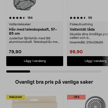
4.5 av 5 stjärnor
recensioner
4.5 av 5 stjärnor
recensione
154
55
Vattenleksaker
Fiskeutrustning
Håv med teleskopskaft, 57–
Vattentät låda
85 cm
Skydda dina ömtåliga pryl
vatten och d...
Justerbar fjärilshåv med lätt
aluminiumskaft. Teleskophåv med
Innermått:
215x128x55
lång räckvidd – ju...
79,90
99,90
Lägg i varukorg
Lägg i varukorg
Ovanligt bra pris på vanliga saker
Kolla priset
-25%