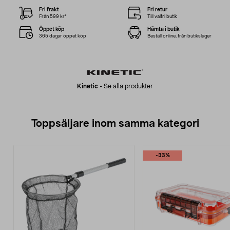
Fri frakt
Fri retur
Från 599 kr*
Till valfri butik
Öppet köp
Hämta i butik
365 dagar öppet köp
Beställ online, från butikslager
Kinetic
-
Se alla produkter
Toppsäljare inom samma kategori
-33%