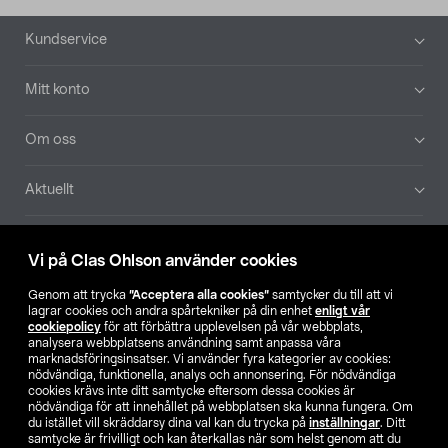
Sidfot
Kundservice
Mitt konto
Om oss
Aktuellt
Våra bolag
Vi på Clas Ohlson använder cookies
Hitta butik
Genom att trycka
”Acceptera alla cookies”
samtycker du till att vi
lagrar cookies och andra spårtekniker på din enhet
enligt vår
cookiepolicy
för att förbättra upplevelsen på vår webbplats,
SE
NO
FI
analysera webbplatsens användning samt anpassa våra
marknadsföringsinsatser. Vi använder fyra kategorier av cookies:
nödvändiga, funktionella, analys och annonsering. För nödvändiga
cookies krävs inte ditt samtycke eftersom dessa cookies är
nödvändiga för att innehållet på webbplatsen ska kunna fungera. Om
du istället vill skräddarsy dina val kan du trycka på
inställningar
. Ditt
samtycke är frivilligt och kan återkallas när som helst genom att du