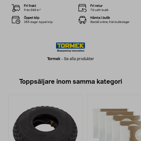
Fri frakt
Fri retur
Från 599 kr*
Till valfri butik
Öppet köp
Hämta i butik
365 dagar öppet köp
Beställ online, från butikslager
Tormek
-
Se alla produkter
Toppsäljare inom samma kategori