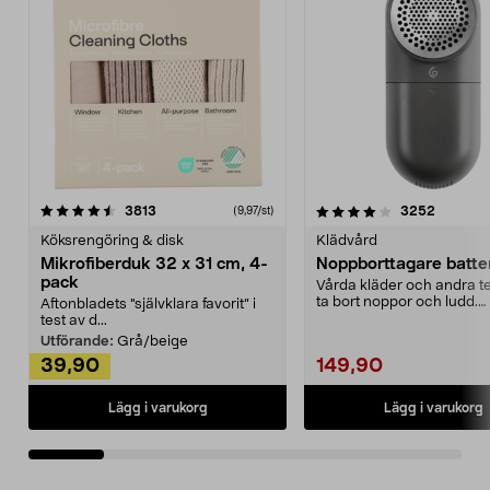
4.0av 5 stjärnor
recensioner
4.5av 5 stjärnor
recensio
3813
3252
(9,97/st)
Köksrengöring & disk
Klädvård
Mikrofiberduk 32 x 31 cm, 4-
Noppborttagare batter
pack
Vårda kläder och andra tex
ta bort noppor och ludd.
Aftonbladets "självklara favorit” i
Noppborttagaren fräs...
test av d...
Utförande:
Grå/beige
39,90
149,90
Lägg i varukorg
Lägg i varukorg