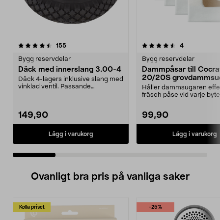
4.5 av 5 stjärnor
recensioner
5.0 av 5 stjärnor
recensioner
155
4
Bygg reservdelar
Bygg reservdelar
Däck med innerslang 3.00-4
Dammpåsar till Cocr
20/20S grovdammsug
Däck 4-lagers inklusive slang med
5-pack
vinklad ventil. Passande
Håller dammsugaren effe
luftgummihjul i dimen...
fräsch påse vid varje byte
Dammsugarpåsar för C...
149,90
99,90
Lägg i varukorg
Lägg i varukorg
Ovanligt bra pris på vanliga saker
Kolla priset
-25%