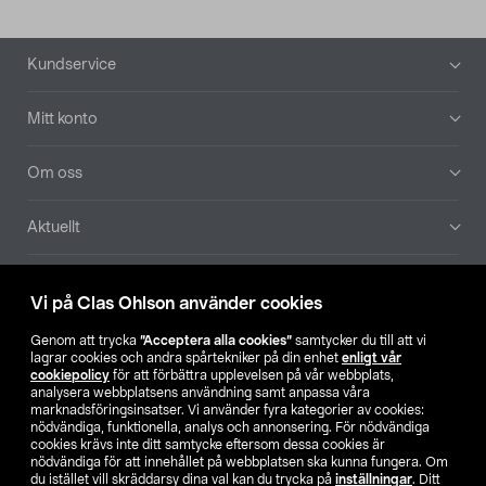
Sidfot
Kundservice
Mitt konto
Om oss
Aktuellt
Våra bolag
Vi på Clas Ohlson använder cookies
Hitta butik
Genom att trycka
”Acceptera alla cookies”
samtycker du till att vi
lagrar cookies och andra spårtekniker på din enhet
enligt vår
cookiepolicy
för att förbättra upplevelsen på vår webbplats,
SE
NO
FI
analysera webbplatsens användning samt anpassa våra
marknadsföringsinsatser. Vi använder fyra kategorier av cookies:
nödvändiga, funktionella, analys och annonsering. För nödvändiga
cookies krävs inte ditt samtycke eftersom dessa cookies är
nödvändiga för att innehållet på webbplatsen ska kunna fungera. Om
du istället vill skräddarsy dina val kan du trycka på
inställningar
. Ditt