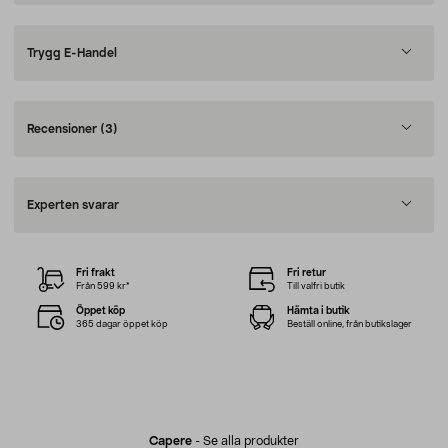
Trygg E-Handel
Recensioner
(3)
Experten svarar
Fri frakt
Fri retur
Från 599 kr*
Till valfri butik
Öppet köp
Hämta i butik
365 dagar öppet köp
Beställ online, från butikslager
Capere
-
Se alla produkter