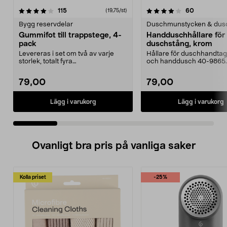
4.0 av 5 stjärnor
recensioner
4.5 av 5 stjärnor
recensione
115
60
(19,75/st)
Bygg reservdelar
Duschmunstycken & dus
Gummifot till trappstege, 4-
Handduschhållare fö
pack
duschstång, krom
Levereras i set om två av varje
Hållare för duschhandtag t
storlek, totalt fyra
och handdusch 40-9865.
stycken.Innermåtten på de t...
22 mm stång och ...
79,00
79,00
Lägg i varukorg
Lägg i varukorg
Ovanligt bra pris på vanliga saker
Kolla priset
-25%