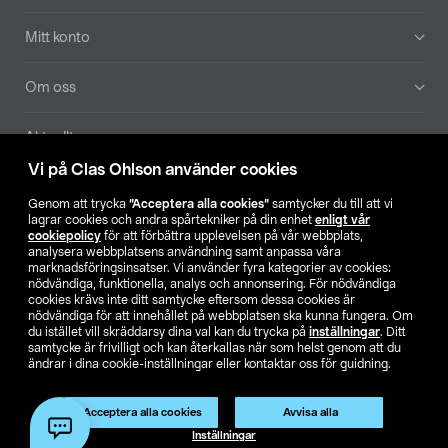
Mitt konto
Om oss
Aktuellt
Vi på Clas Ohlson använder cookies
Våra bolag
Genom att trycka
”Acceptera alla cookies”
samtycker du till att vi
lagrar cookies och andra spårtekniker på din enhet
enligt vår
Hitta butik
cookiepolicy
för att förbättra upplevelsen på vår webbplats,
analysera webbplatsens användning samt anpassa våra
marknadsföringsinsatser. Vi använder fyra kategorier av cookies:
nödvändiga, funktionella, analys och annonsering. För nödvändiga
SE
NO
FI
cookies krävs inte ditt samtycke eftersom dessa cookies är
nödvändiga för att innehållet på webbplatsen ska kunna fungera. Om
du istället vill skräddarsy dina val kan du trycka på
inställningar
. Ditt
samtycke är frivilligt och kan återkallas när som helst genom att du
ändrar i dina cookie-inställningar eller kontaktar oss för guidning.
Acceptera alla cookies
Avvisa alla
Köpvillkor
Privacy statement
Klubbvillkor
För företag
Inställningar
Ändra till priser exklusive moms