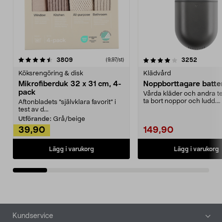
4.0av 5 stjärnor
recensioner
4.5av 5 stjärnor
recensio
3809
3252
(9,97/st)
Köksrengöring & disk
Klädvård
Mikrofiberduk 32 x 31 cm, 4-
Noppborttagare batter
pack
Vårda kläder och andra tex
ta bort noppor och ludd.
Aftonbladets "självklara favorit” i
Noppborttagaren fräs...
test av d...
Utförande:
Grå/beige
39,90
149,90
Lägg i varukorg
Lägg i varukorg
Sidfot
Kundservice