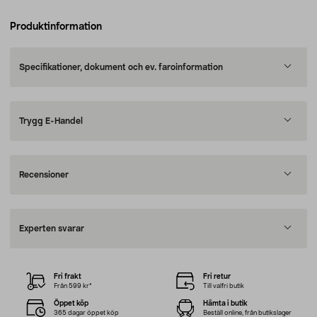
Produktinformation
Specifikationer, dokument och ev. faroinformation
Trygg E-Handel
Recensioner
Experten svarar
Fri frakt
Fri retur
Från 599 kr*
Till valfri butik
Öppet köp
Hämta i butik
365 dagar öppet köp
Beställ online, från butikslager