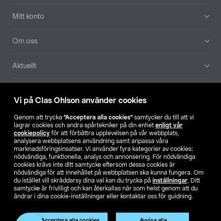
Mitt konto
Om oss
Aktuellt
Våra bolag
Vi på Clas Ohlson använder cookies
Hitta butik
Genom att trycka
”Acceptera alla cookies”
samtycker du till att vi
lagrar cookies och andra spårtekniker på din enhet
enligt vår
cookiepolicy
för att förbättra upplevelsen på vår webbplats,
SE
NO
FI
analysera webbplatsens användning samt anpassa våra
marknadsföringsinsatser. Vi använder fyra kategorier av cookies:
nödvändiga, funktionella, analys och annonsering. För nödvändiga
cookies krävs inte ditt samtycke eftersom dessa cookies är
nödvändiga för att innehållet på webbplatsen ska kunna fungera. Om
du istället vill skräddarsy dina val kan du trycka på
inställningar
. Ditt
samtycke är frivilligt och kan återkallas när som helst genom att du
ändrar i dina cookie-inställningar eller kontaktar oss för guidning.
Köpvillkor
Privacy statement
Klubbvillkor
För företag
Ändra till priser exklusive moms
Produkten har utgått
Acceptera alla cookies
Avvisa alla