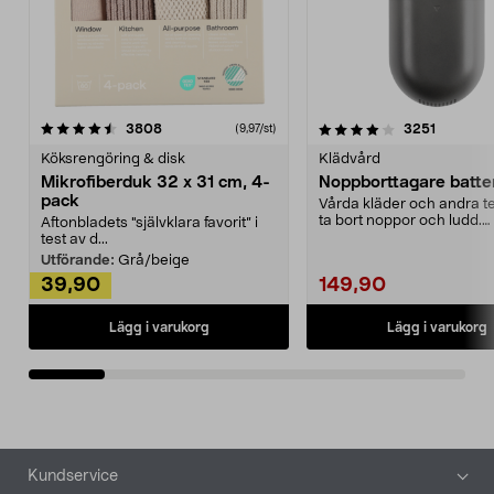
4.0av 5 stjärnor
recensioner
4.5av 5 stjärnor
recensio
3808
3251
(9,97/st)
Köksrengöring & disk
Klädvård
Mikrofiberduk 32 x 31 cm, 4-
Noppborttagare batter
pack
Vårda kläder och andra tex
ta bort noppor och ludd.
Aftonbladets "självklara favorit” i
Noppborttagaren fräs...
test av d...
Utförande:
Grå/beige
39,90
149,90
Lägg i varukorg
Lägg i varukorg
Sidfot
Kundservice