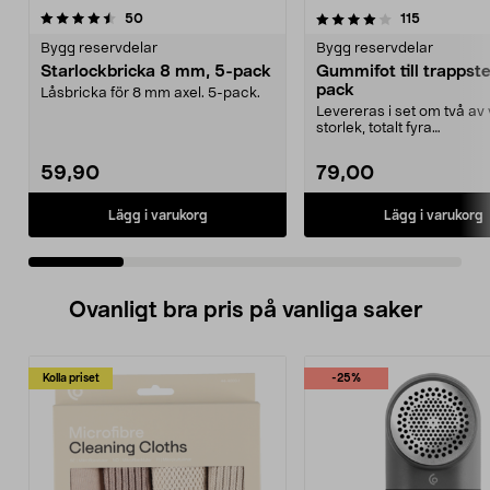
4.0 av 5 stjärnor
recensioner
4.0 av 5 stjärnor
recensione
50
115
Bygg reservdelar
Bygg reservdelar
Starlockbricka 8 mm, 5-pack
Gummifot till trappst
pack
Låsbricka för 8 mm axel. 5-pack.
Levereras i set om två av 
storlek, totalt fyra
stycken.Innermåtten på de 
59,90
79,00
Lägg i varukorg
Lägg i varukorg
Ovanligt bra pris på vanliga saker
Kolla priset
-25%