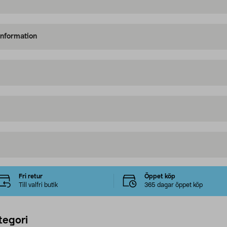
information
Fri retur
Öppet köp
Till valfri butik
365 dagar öppet köp
tegori