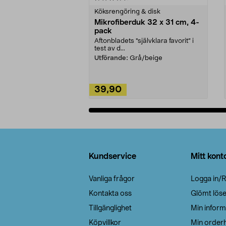
Köksrengöring & disk
Mikrofiberduk 32 x 31 cm, 4-
pack
Aftonbladets "självklara favorit” i
test av d...
Utförande:
Grå/beige
39,90
Lägg i varukorg
Sidfot
Kundservice
Mitt kont
Vanliga frågor
Logga in/R
Kontakta oss
Glömt lös
Tillgänglighet
Min inform
Köpvillkor
Min orderh