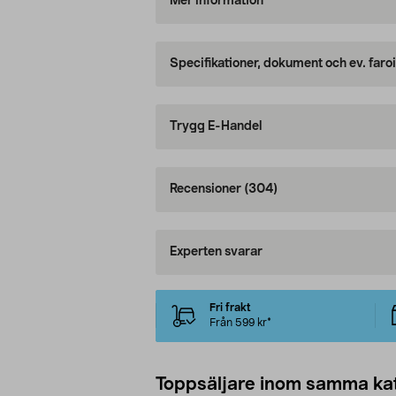
Mer information
Specifikationer, dokument och ev. faro
Trygg E-Handel
Recensioner
(304)
Experten svarar
Fri frakt
Från 599 kr*
Toppsäljare inom samma ka