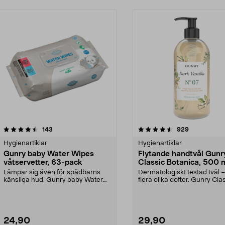
4.5 av 5 stjärnor
recensioner
4.5 av 5 stjärnor
recensioner
143
929
Hygienartiklar
Hygienartiklar
Gunry baby Water Wipes
Flytande handtvål Gunr
våtservetter, 63-pack
Classic Botanica, 500 
Lämpar sig även för spädbarns
Dermatologiskt testad tvål – 
känsliga hud. Gunry baby Water
flera olika dofter. Gunry Cla
Wipes – våtservette...
Botanica ...
24,90
29,90