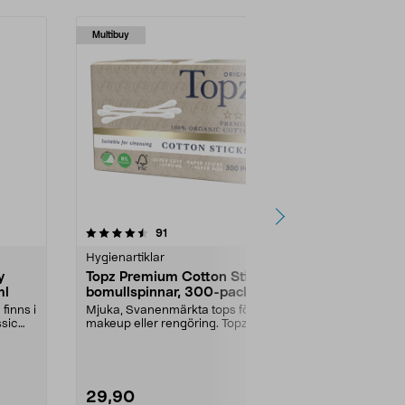
Multibuy
4.5 av 5 stjärnor
recensioner
4.5
91
Hygienartiklar
Hygienartikla
y
Topz Premium Cotton Sticks
Gunry Class
ml
bomullspinnar, 300-pack
handtvål ref
finns i
Mjuka, Svanenmärkta tops för
Refill till din 
ssic
makeup eller rengöring. Topz
oli...
Premium bomullspinnar ...
Utförande:
Da
29,90
34,90