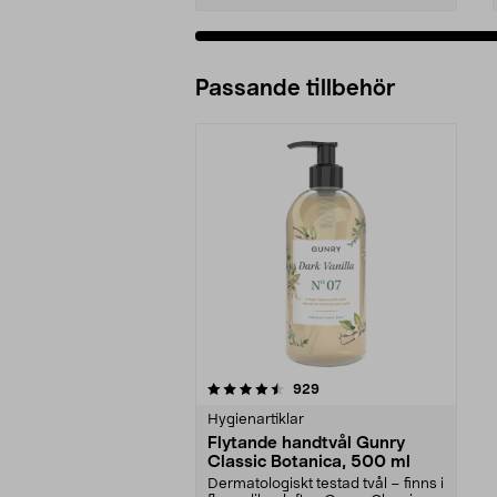
Passande tillbehör
5av 5 stjärnor
recensioner
929
Hygienartiklar
Flytande handtvål Gunry
Classic Botanica, 500 ml
Dermatologiskt testad tvål – finns i