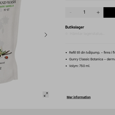
Product
quantity
Butikslager
Hämtar lagerstatus...
Refill till din tvålpump. – finns i f
Gunry Classic Botanica – dermat
Volym: 750 ml.
Mer information