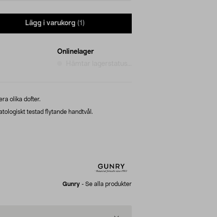
Lägg i varukorg
(1)
Onlinelager
Hämtar lagerstatus...
lera olika dofter.
ologiskt testad flytande handtvål.
Gunry
-
Se alla produkter