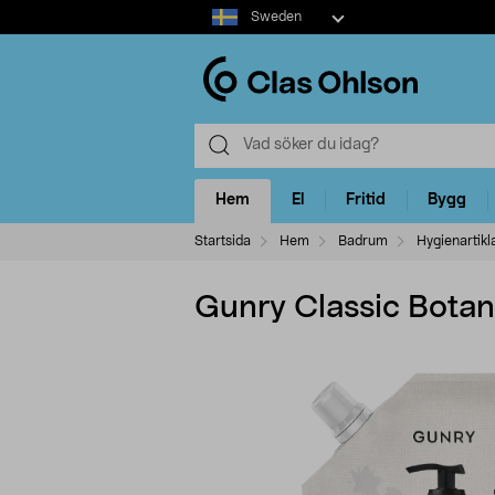
Select
Sweden
market
Hem
El
Fritid
Bygg
Startsida
Hem
Badrum
Hygienartikl
Gunry Classic Botani