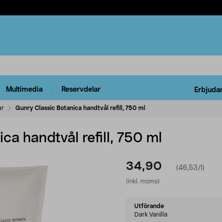
Multimedia
Reservdelar
Erbjuda
ar
Gunry Classic Botanica handtvål refill, 750 ml
ca handtvål refill, 750 ml
34,90
(46,53/l)
(inkl. moms)
Select
Utförande
variant
Dark Vanilla