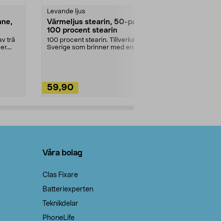
Levande ljus
Rengöringsm
nne,
Värmeljus stearin, 50-pack,
Bikarbonat
100 procent stearin
Ett allsidigt 
städning och 
v trä
100 procent stearin. Tillverkade i
ute. Städa med
er.
Sverige som brinner med en
vacker och sotfri ...
59,90
49,90
Lägg i varukorg
Lägg
Våra bolag
Clas Fixare
Batteriexperten
Teknikdelar
PhoneLife