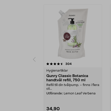
5 av 5 stjärnor
4.5 av 5 stjärnor
recensioner
304
Hygienartiklar
Gunry Classic Botanica
handtvål refill, 750 ml
Refill till din tvålpump. – finns i flera
oli...
Utförande:
Lemon Leaf Verbena
34,90