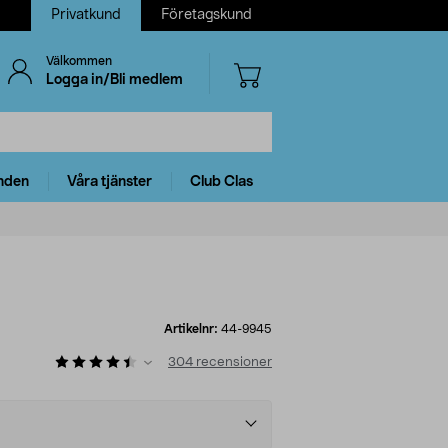
Privatkund
Företagskund
Välkommen
Logga in/Bli medlem
nden
Våra tjänster
Club Clas
Artikelnr:
44-9945
304
recensioner