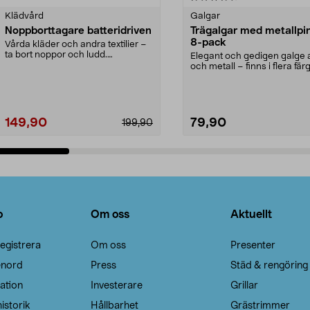
Klädvård
Galgar
Noppborttagare batteridriven
Trägalgar med metallpi
8-pack
Vårda kläder och andra textilier –
ta bort noppor och ludd.
Elegant och gedigen galge a
Noppborttagaren fräs...
och metall – finns i flera färg
Galge med sv...
149,90
79,90
199,90
Lägg i varukorg
Lägg i varukorg
o
Om oss
Aktuellt
egistrera
Om oss
Presenter
enord
Press
Städ & rengöring
ation
Investerare
Grillar
istorik
Hållbarhet
Grästrimmer