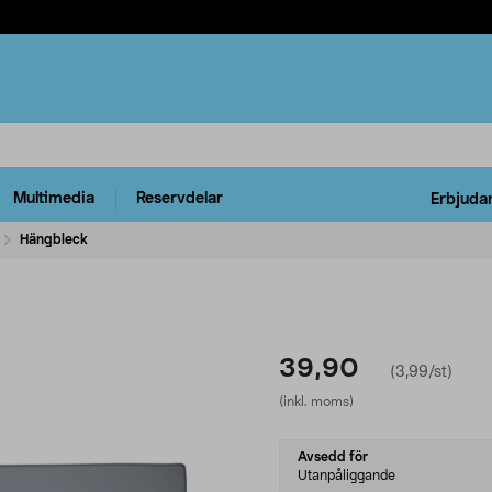
Multimedia
Reservdelar
Erbjuda
Hängbleck
39,90
(3,99/st)
(inkl. moms)
Select
Avsedd för
variant
Utanpåliggande