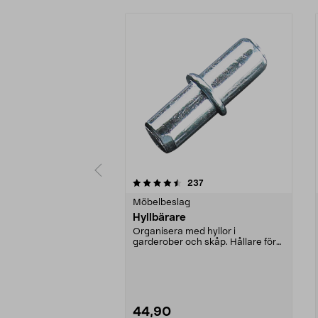
5 av 5 stjärnor
4.5 av 5 stjärnor
recensioner
237
Möbelbeslag
Hyllbärare
Organisera med hyllor i
garderober och skåp. Hållare för
hyllor. Av metall. 12-p...
44,90