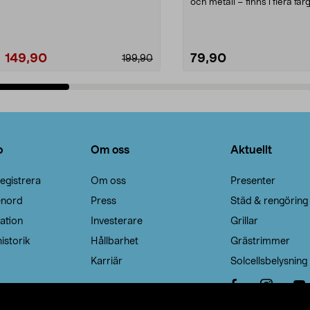
Noppborttagaren fräs...
och metall – finns i flera färg
Galge med sv...
149,90
79,90
199,90
Lägg i varukorg
Lägg i varukorg
o
Om oss
Aktuellt
egistrera
Om oss
Presenter
enord
Press
Städ & rengöring
ation
Investerare
Grillar
istorik
Hållbarhet
Grästrimmer
Karriär
Solcellsbelysning