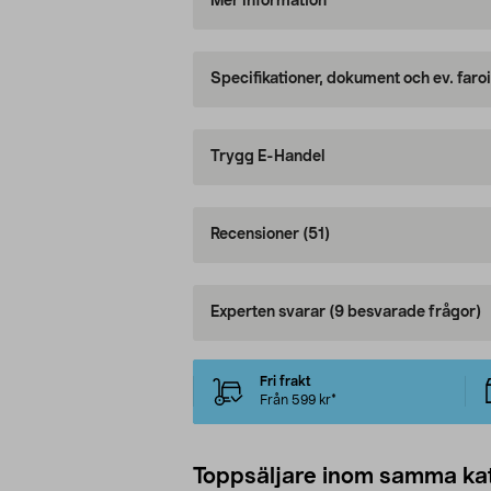
Mer information
Specifikationer, dokument och ev. faro
Trygg E-Handel
Recensioner
(51)
Experten svarar
(9 besvarade frågor)
Fri frakt
Från 599 kr*
Toppsäljare inom samma ka