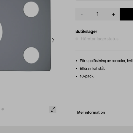
Product
quantity
Butikslager
Hämtar lagerstatus...
För uppfästning av konsoler, hyl
Elförzinkat stål.
10-pack.
Mer information