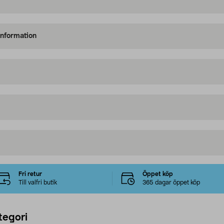
information
Fri retur
Öppet köp
Till valfri butik
365 dagar öppet köp
tegori