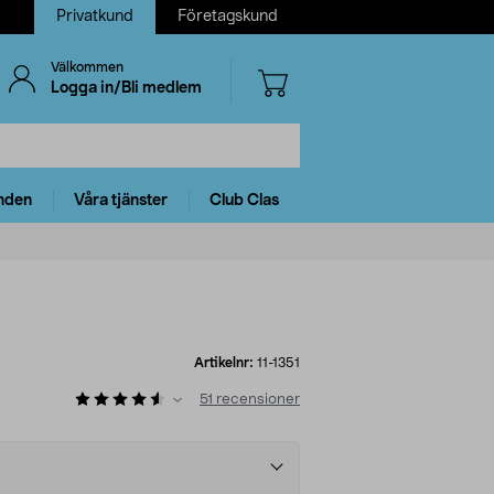
Privatkund
Företagskund
Välkommen
Logga in/Bli medlem
nden
Våra tjänster
Club Clas
Artikelnr:
11-1351
51
recensioner