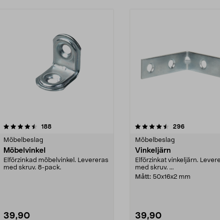
4.5 av 5 stjärnor
recensioner
4.5 av 5 stjärnor
recensioner
188
296
Möbelbeslag
Möbelbeslag
Möbelvinkel
Vinkeljärn
Elförzinkad möbelvinkel. Levereras
Elförzinkat vinkeljärn. Lever
med skruv. 8-pack.
med skruv. ...
Mått:
50x16x2 mm
39,90
39,90