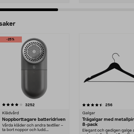
 saker
-25%
4.5av 5 stjärnor
recensioner
4.0av 5 stjärnor
recensioner
3252
256
Klädvård
Galgar
Noppborttagare batteridriven
Trägalgar med metallpi
8-pack
Vårda kläder och andra textilier –
ta bort noppor och ludd.
Elegant och gedigen galge a