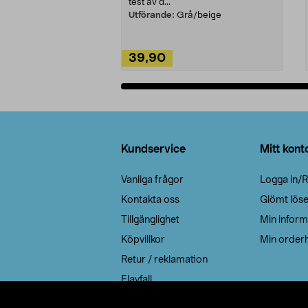
test av d...
Utförande:
Grå/beige
39,90
Lägg i varukorg
Sidfot
Kundservice
Mitt kont
Vanliga frågor
Logga in/R
Kontakta oss
Glömt lös
Tillgänglighet
Min inform
Köpvillkor
Min orderh
Retur / reklamation
Elavfall
Cookie policy