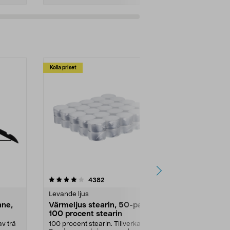
Kolla priset
Multibuy
4.5av 5 stjärnor
recensioner
4.5
4382
2
Levande ljus
Rengöringsm
nne,
Värmeljus stearin, 50-pack,
Bikarbonat
100 procent stearin
Ett allsidigt 
städning och 
v trä
100 procent stearin. Tillverkade i