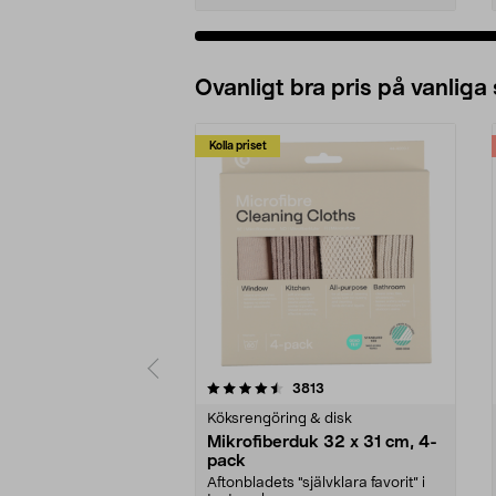
Ovanligt bra pris på vanliga
Kolla priset
5av 5 stjärnor
4.0av 5 stjärnor
recensioner
3813
Köksrengöring & disk
Mikrofiberduk 32 x 31 cm, 4-
pack
Aftonbladets "självklara favorit” i