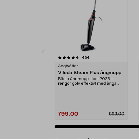
5 av 5 stjärnor
4.5 av 5 stjärnor
recensioner
454
Ångtvättar
Vileda Steam Plus ångmopp
Bästa ångmopp i test 2025 –
rengör golv effektivt med ånga
och värme. Vileda Ste...
799,00
999,00