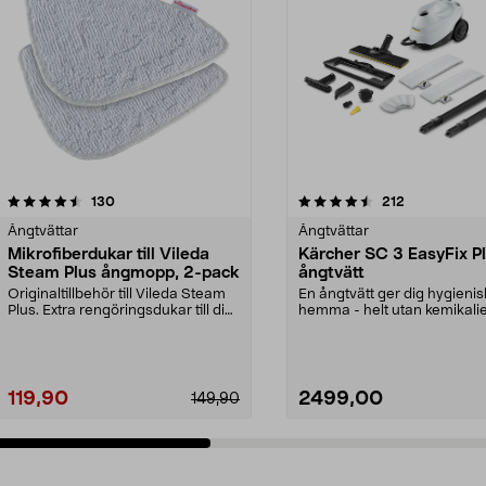
4.5 av 5 stjärnor
recensioner
3.5 av 5 stjärnor
recensioner
130
212
Ångtvättar
Ångtvättar
Mikrofiberdukar till Vileda
Kärcher SC 3 EasyFix P
Steam Plus ångmopp, 2-pack
ångtvätt
Originaltillbehör till Vileda Steam
En ångtvätt ger dig hygienis
Plus. Extra rengöringsdukar till din
hemma - helt utan kemikalie
ångtvät...
Kärcher SC 3 E...
119,90
2499,00
149,90