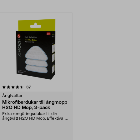
recensioner
37
Ångtvättar
Mikrofiberdukar till ångmopp
H2O HD Mop, 3-pack
Extra rengöringsdukar till din
ångtvätt H2O HD Mop. Effektiva i
både våt- och to...