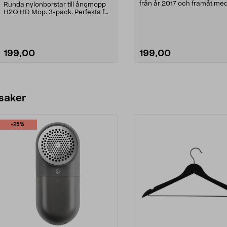
från år 2017 och framåt med
Runda nylonborstar till ångmopp
anslutning (se ...
H2O HD Mop. 3-pack. Perfekta för
att rengöra jäm...
199,00
199,00
Se varianter
Se varianter
 saker
-25%