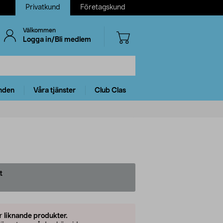
Privatkund
Företagskund
Välkommen
Logga in/Bli medlem
nden
Våra tjänster
Club Clas
t
er
liknande produkter.