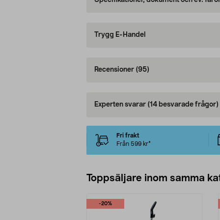
Specifikationer, dokument och ev. faro
Trygg E-Handel
Recensioner
(95)
Experten svarar
(14 besvarade frågor)
Fri frakt
Från 599 kr*
Toppsäljare inom samma ka
-20%