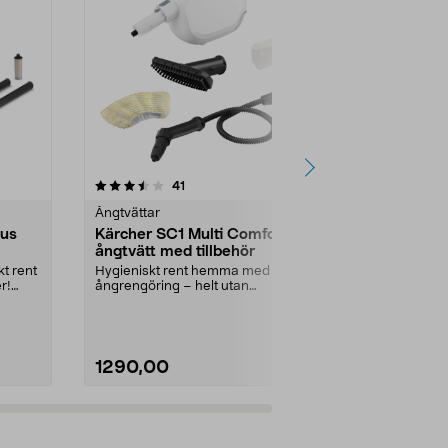
4.5 av 5 stjärnor
recensioner
4.0
41
2
Ångtvättar
Ångtvättar
lus
Kärcher SC1 Multi Comfort
Avkalknings
ångtvätt med tillbehör
Ångtvätt S
kt rent
Hygieniskt rent hemma med
Till Kärcher å
r!
ångrengöring – helt utan
kemikalier. Kärcher ångtvätt ...
1290,00
199,90