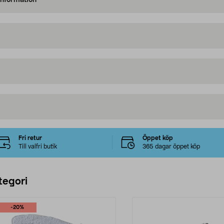
information
Fri retur
Öppet köp
Till valfri butik
365 dagar öppet köp
tegori
-20%