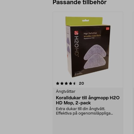
Passande tillbehör
5av 5 stjärnor
4.5av 5 stjärnor
recensioner
20
Ångtvättar
Koralldukar till ångmopp H2O
HD Mop, 2-pack
Extra dukar till din ångtvätt.
Effektiva på ogenomsläppliga
trägolv, klinker, la...