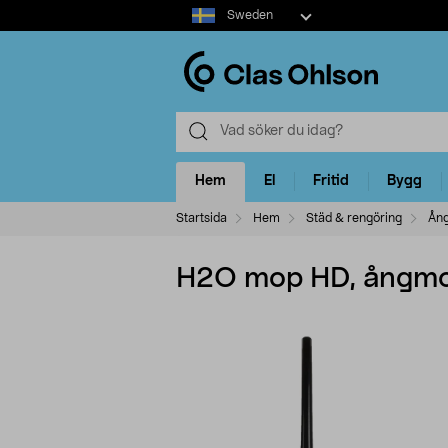
Select
Sweden
market
Hem
El
Fritid
Bygg
Startsida
Hem
Städ & rengöring
Ång
H2O mop HD, ångm