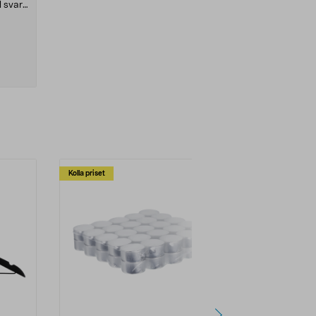
 svart
Kolla priset
Multibuy