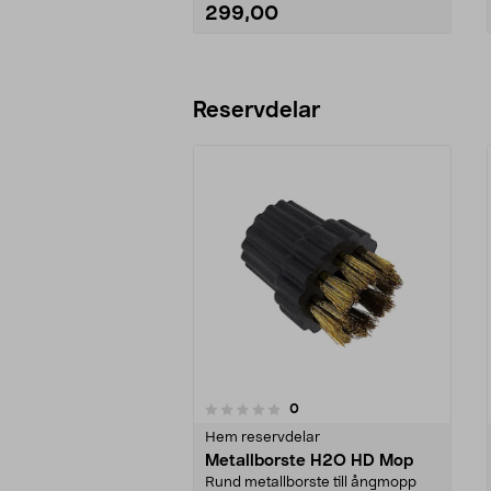
299,00
Lägg i varukorg
Reservdelar
5.0av 5 stjärnor
recensioner
0
0 av 5 stjärnor
Hem reservdelar
Metallborste H2O HD Mop
Rund metallborste till ångmopp