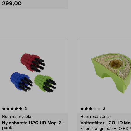
299,00
Lägg i varukorg
3.0av 5 stjärnor
recensioner
recensioner
2
2
Hem reservdelar
Hem reservdelar
Nylonborste H2O HD Mop, 3-
Vattenfilter H2O HD Mo
pack
Filter till ångmopp H2O HD