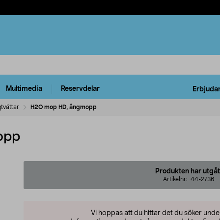
Multimedia
Reservdelar
Erbjuda
tvättar
H2O mop HD, ångmopp
opp
Produkten har utgåt
Artikelnr:
44-2736
Vi hoppas att du hittar det du söker und