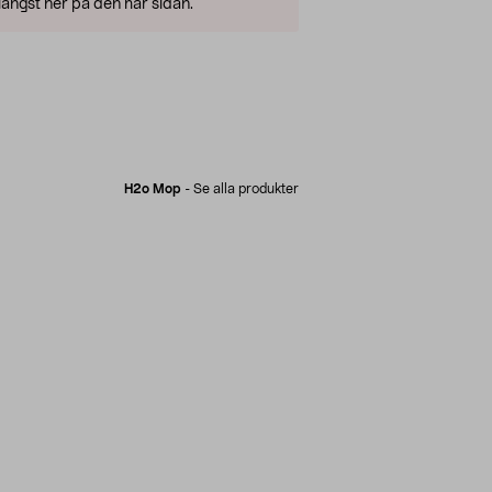
ängst ner på den här sidan.
H2o Mop
-
Se alla produkter