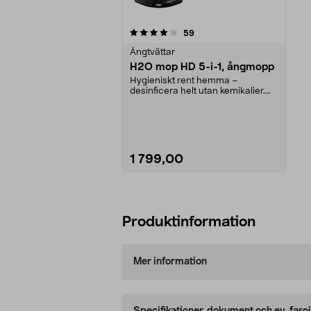
0av 5 stjärnor
recensioner
59
Ångtvättar
H2O mop HD 5-i-1, ångmopp
Hygieniskt rent hemma –
desinficera helt utan kemikalier.
H2O HD tar bort dålig ...
1 799,00
Lägg i varukorg
Produktinformation
Mer information