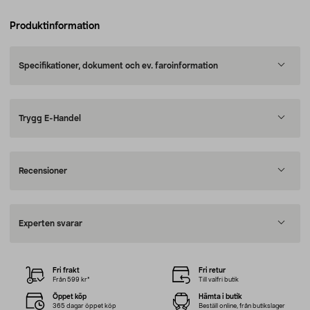
Produktinformation
Specifikationer, dokument och ev. faroinformation
Trygg E-Handel
Recensioner
Experten svarar
Fri frakt
Fri retur
Från 599 kr*
Till valfri butik
Öppet köp
Hämta i butik
365 dagar öppet köp
Beställ online, från butikslager