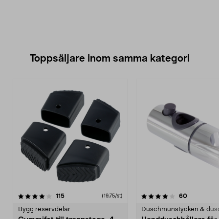
Toppsäljare inom samma kategori
4.0 av 5 stjärnor
recensioner
4.5 av 5 stjärnor
recensione
115
60
(19,75/st)
Bygg reservdelar
Duschmunstycken & dus