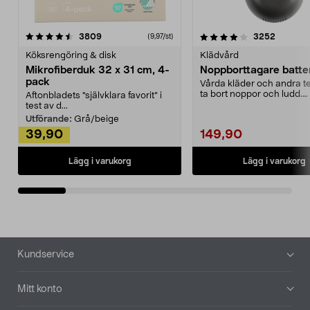
4.0av 5 stjärnor
recensioner
4.5av 5 stjärnor
recensio
3809
3252
(9,97/st)
Köksrengöring & disk
Klädvård
Mikrofiberduk 32 x 31 cm, 4-
Noppborttagare batter
pack
Vårda kläder och andra tex
ta bort noppor och ludd.
Aftonbladets "självklara favorit” i
Noppborttagaren fräs...
test av d...
Utförande:
Grå/beige
39,90
149,90
Lägg i varukorg
Lägg i varukorg
Sidfot
Kundservice
Mitt konto