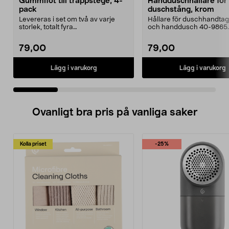
Gummifot till trappstege, 4-
Handduschhållare fö
pack
duschstång, krom
Levereras i set om två av varje
Hållare för duschhandtag t
storlek, totalt fyra
och handdusch 40-9865.
stycken.Innermåtten på de t...
22 mm stång och ...
79,00
79,00
Lägg i varukorg
Lägg i varukorg
Ovanligt bra pris på vanliga saker
Kolla priset
-25%