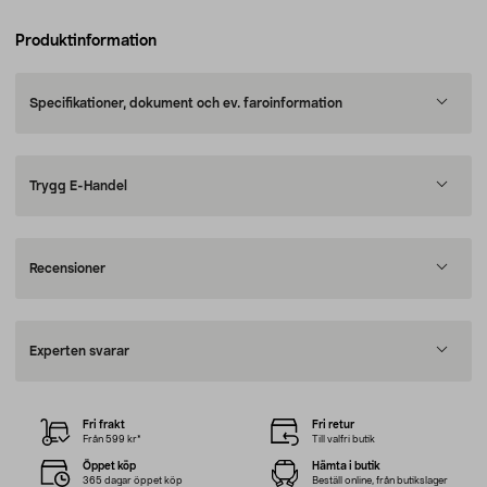
Produktinformation
Specifikationer, dokument och ev. faroinformation
Trygg E-Handel
Recensioner
Experten svarar
Fri frakt
Fri retur
Från 599 kr*
Till valfri butik
Öppet köp
Hämta i butik
365 dagar öppet köp
Beställ online, från butikslager