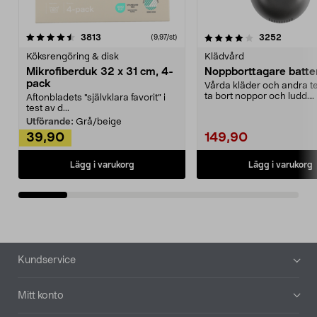
4.0av 5 stjärnor
recensioner
4.5av 5 stjärnor
recensio
3813
3252
(9,97/st)
Köksrengöring & disk
Klädvård
Mikrofiberduk 32 x 31 cm, 4-
Noppborttagare batter
pack
Vårda kläder och andra tex
ta bort noppor och ludd.
Aftonbladets "självklara favorit” i
Noppborttagaren fräs...
test av d...
Utförande:
Grå/beige
39,90
149,90
Lägg i varukorg
Lägg i varukorg
Sidfot
Kundservice
Mitt konto