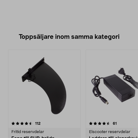
Toppsäljare inom samma kategori
4.5 av 5 stjärnor
recensioner
4.5 av 5 stjärnor
recensioner
112
61
Fritid reservdelar
Elscooter reservdelar