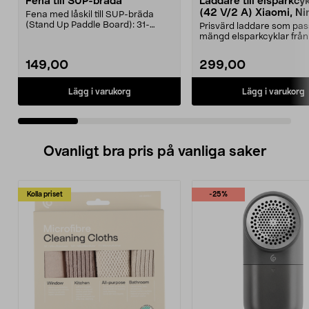
Fena till SUP-bräda
Laddare till elsparkcy
(42 V/2 A) Xiaomi, Ni
Fena med låskil till SUP-bräda
E-Way m.fl.
(Stand Up Paddle Board): 31-
Prisvärd laddare som pas
974331-2059, E11 Pass...
mängd elsparkcyklar från
Ninebot och E-Wa...
149,00
299,00
Lägg i varukorg
Lägg i varukorg
Ovanligt bra pris på vanliga saker
Kolla priset
-25%