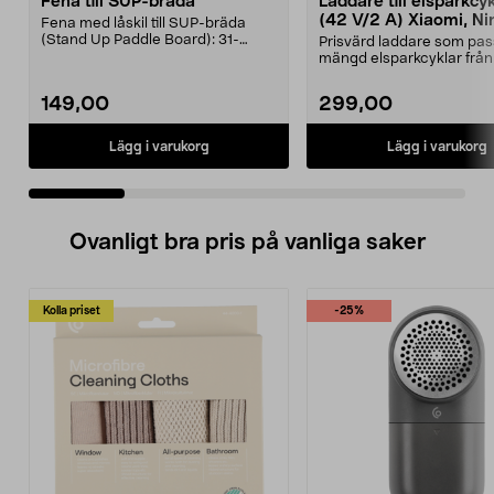
Fena till SUP-bräda
Laddare till elsparkcy
(42 V/2 A) Xiaomi, Ni
Fena med låskil till SUP-bräda
E-Way m.fl.
(Stand Up Paddle Board): 31-
Prisvärd laddare som pas
974331-2059, E11 Pass...
mängd elsparkcyklar från
Ninebot och E-Wa...
149,00
299,00
Lägg i varukorg
Lägg i varukorg
Ovanligt bra pris på vanliga saker
Kolla priset
-25%