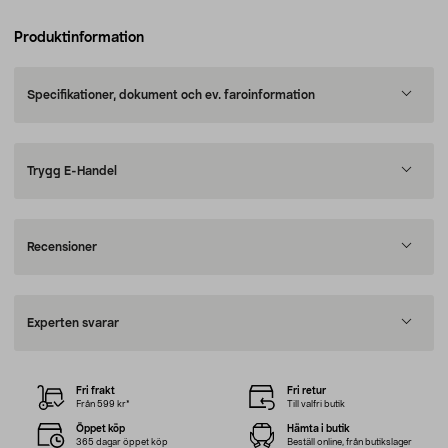
Produktinformation
Specifikationer, dokument och ev. faroinformation
Trygg E-Handel
Recensioner
Experten svarar
Fri frakt
Fri retur
Från 599 kr*
Till valfri butik
Öppet köp
Hämta i butik
365 dagar öppet köp
Beställ online, från butikslager