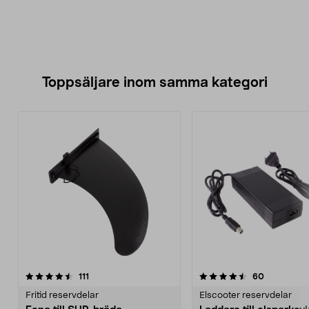
Toppsäljare inom samma kategori
4.5 av 5 stjärnor
recensioner
4.0 av 5 stjärnor
recensione
111
60
Fritid reservdelar
Elscooter reservdelar