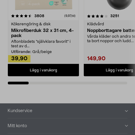
4.0av 5 stjärnor
recensioner
4.5av 5 stjärnor
recensio
3808
3251
(9,97/st)
Köksrengöring & disk
Klädvård
Mikrofiberduk 32 x 31 cm, 4-
Noppborttagare batter
pack
Vårda kläder och andra tex
ta bort noppor och ludd.
Aftonbladets "självklara favorit” i
Noppborttagaren fräs...
test av d...
Utförande:
Grå/beige
39,90
149,90
Lägg i varukorg
Lägg i varukorg
Sidfot
Kundservice
Mitt konto