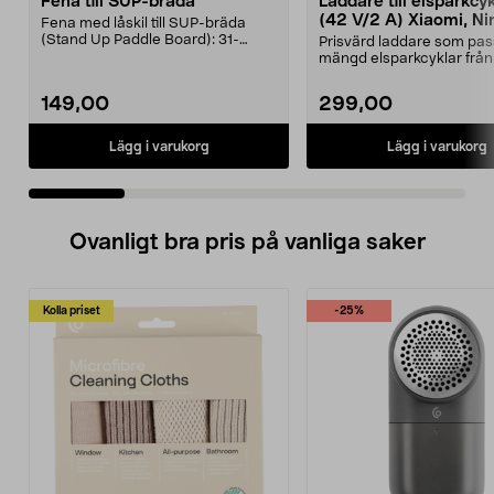
Fena till SUP-bräda
Laddare till elsparkcy
(42 V/2 A) Xiaomi, Ni
Fena med låskil till SUP-bräda
E-Way m.fl.
(Stand Up Paddle Board): 31-
Prisvärd laddare som pas
974331-2059, E11 Pass...
mängd elsparkcyklar från
Ninebot och E-Wa...
149,00
299,00
Lägg i varukorg
Lägg i varukorg
Ovanligt bra pris på vanliga saker
Kolla priset
-25%