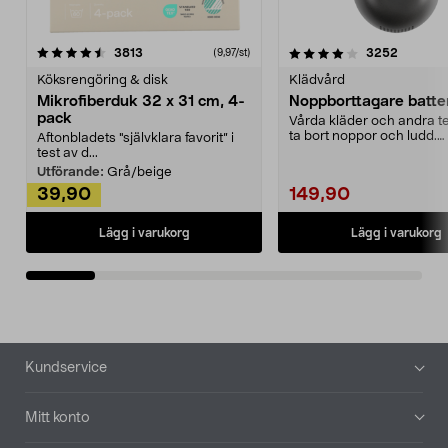
4.0av 5 stjärnor
recensioner
4.5av 5 stjärnor
recensio
3813
3252
(9,97/st)
Köksrengöring & disk
Klädvård
Mikrofiberduk 32 x 31 cm, 4-
Noppborttagare batter
pack
Vårda kläder och andra tex
ta bort noppor och ludd.
Aftonbladets "självklara favorit” i
Noppborttagaren fräs...
test av d...
Utförande:
Grå/beige
39,90
149,90
Lägg i varukorg
Lägg i varukorg
Sidfot
Kundservice
Mitt konto