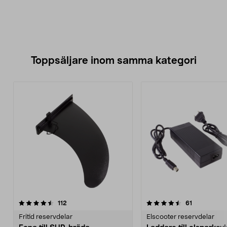
Toppsäljare inom samma kategori
4.5 av 5 stjärnor
recensioner
4.5 av 5 stjärnor
recensioner
112
61
Fritid reservdelar
Elscooter reservdelar