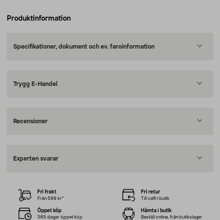
Produktinformation
Specifikationer, dokument och ev. faroinformation
Trygg E-Handel
Recensioner
Experten svarar
Fri frakt
Fri retur
Från 599 kr*
Till valfri butik
Öppet köp
Hämta i butik
365 dagar öppet köp
Beställ online, från butikslager