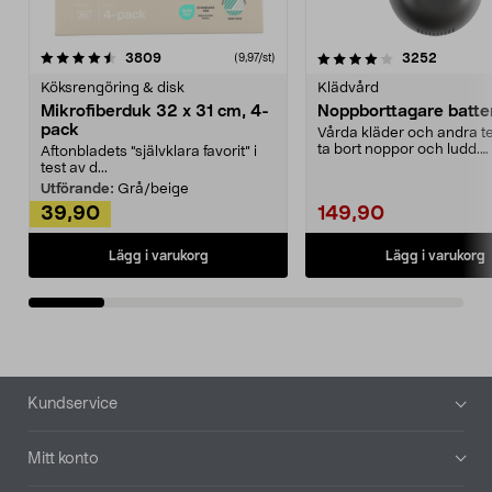
4.0av 5 stjärnor
recensioner
4.5av 5 stjärnor
recensio
3809
3252
(9,97/st)
Köksrengöring & disk
Klädvård
Mikrofiberduk 32 x 31 cm, 4-
Noppborttagare batter
pack
Vårda kläder och andra tex
ta bort noppor och ludd.
Aftonbladets "självklara favorit” i
Noppborttagaren fräs...
test av d...
Utförande:
Grå/beige
39,90
149,90
Lägg i varukorg
Lägg i varukorg
Sidfot
Kundservice
Mitt konto