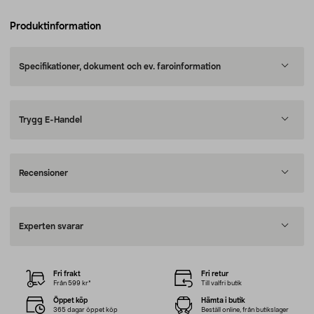
Produktinformation
Specifikationer, dokument och ev. faroinformation
Trygg E-Handel
Recensioner
Experten svarar
Fri frakt
Fri retur
Från 599 kr*
Till valfri butik
Öppet köp
Hämta i butik
365 dagar öppet köp
Beställ online, från butikslager