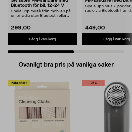
Swissten FM-sändare med
FM-sändare med Blue
Bluetooth för bil, 12-24 V
Spela upp musik, poddar e
radio via Bluetooth från d
Spela upp musik från mobilen på
telefon. Ta emot och ...
en bilradio utan Bluetooth eller
AUX-ingång. Swi...
299,00
449,00
Lägg i varukorg
Lägg i varukorg
Ovanligt bra pris på vanliga saker
Kolla priset
-25%