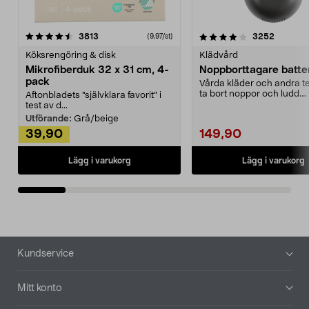
4.0av 5 stjärnor
recensioner
4.5av 5 stjärnor
recensio
3813
3252
(9,97/st)
Köksrengöring & disk
Klädvård
Mikrofiberduk 32 x 31 cm, 4-
Noppborttagare batter
pack
Vårda kläder och andra tex
ta bort noppor och ludd.
Aftonbladets "självklara favorit” i
Noppborttagaren fräs...
test av d...
Utförande:
Grå/beige
39,90
149,90
Lägg i varukorg
Lägg i varukorg
Sidfot
Kundservice
Mitt konto