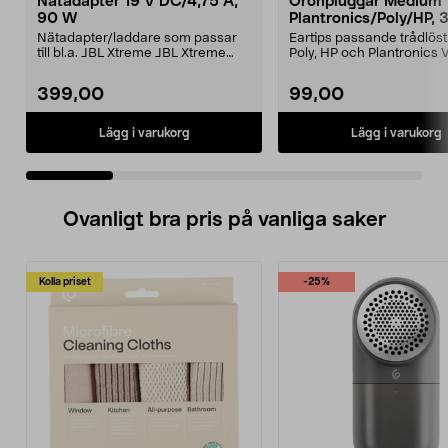
Nätadapter 19 V DC/4,75 A,
Öronpluggar Medium
90 W
Plantronics/Poly/HP, 
Nätadapter/laddare som passar
Eartips passande trådlös
till bl.a. JBL Xtreme JBL Xtreme
Poly, HP och Plantronics
2JBL BoomboxJBL B...
PRO, Legend 3...
399,00
99,00
Lägg i varukorg
Lägg i varukorg
Ovanligt bra pris på vanliga saker
Kolla priset
-25%