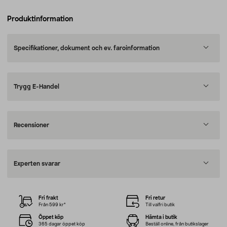
Produktinformation
Specifikationer, dokument och ev. faroinformation
Trygg E-Handel
Recensioner
Experten svarar
Fri frakt
Fri retur
Från 599 kr*
Till valfri butik
Öppet köp
Hämta i butik
365 dagar öppet köp
Beställ online, från butikslager