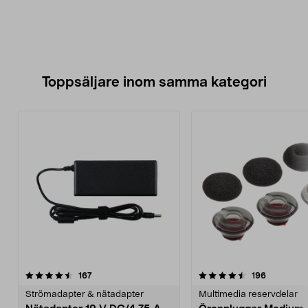
Toppsäljare inom samma kategori
4.5 av 5 stjärnor
recensioner
5.0 av 5 stjärnor
recensione
167
196
Strömadapter & nätadapter
Multimedia reservdelar