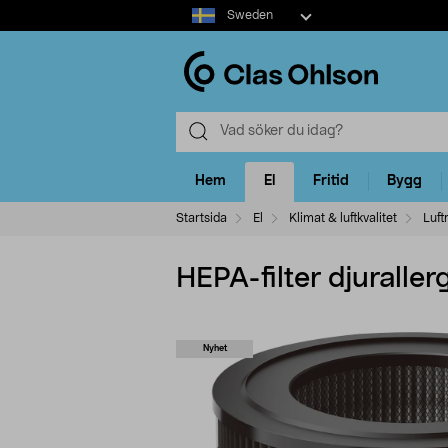
Select
Sweden
market
Hem
El
Fritid
Bygg
Startsida
El
Klimat & luftkvalitet
Luft
HEPA-filter djurallerg
Nyhet