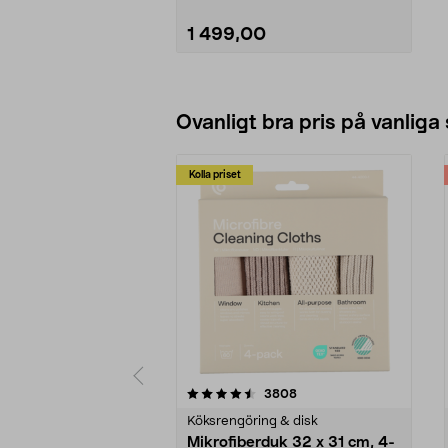
1 499,00
Lägg i varukorg
Ovanligt bra pris på vanliga
Kolla priset
5av 5 stjärnor
4.0av 5 stjärnor
recensioner
3808
Köksrengöring & disk
Mikrofiberduk 32 x 31 cm, 4-