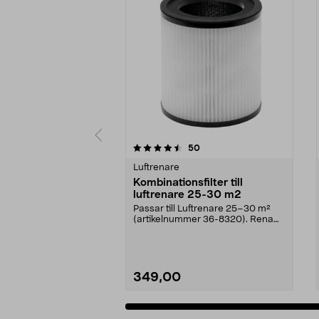
5 av 5 stjärnor
4.5 av 5 stjärnor
recensioner
50
Luftrenare
Kombinationsfilter till
luftrenare 25-30 m2
Passar till Luftrenare 25–30 m²
(artikelnummer 36-8320). Rena
luften snabbt och ...
349,00