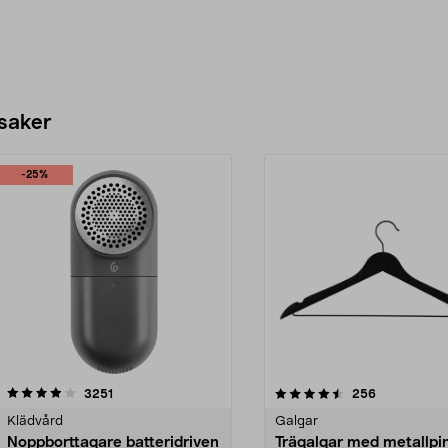
 saker
-25%
4.5av 5 stjärnor
recensioner
4.0av 5 stjärnor
recensioner
3251
256
Klädvård
Galgar
Noppborttagare batteridriven
Trägalgar med metallpi