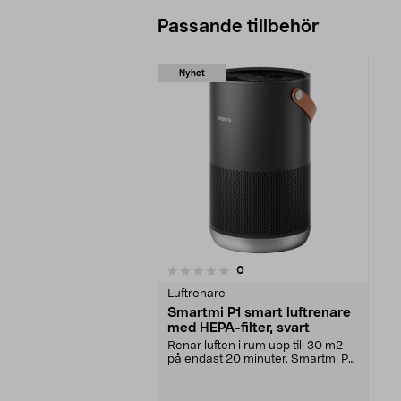
Passande tillbehör
Nyhet
recensioner
0
0 av 5 stjärnor
Luftrenare
Smartmi P1 smart luftrenare
med HEPA-filter, svart
Renar luften i rum upp till 30 m2
på endast 20 minuter. Smartmi P1
luftrenare me...