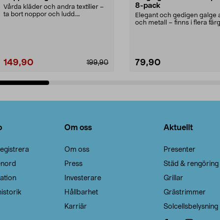
8-pack
Vårda kläder och andra textilier –
ta bort noppor och ludd.
Elegant och gedigen galge a
Noppborttagaren fräs...
och metall – finns i flera färg
Galge med sv...
149,90
79,90
199,90
Lägg i varukorg
Lägg i varukorg
o
Om oss
Aktuellt
egistrera
Om oss
Presenter
enord
Press
Städ & rengöring
ation
Investerare
Grillar
istorik
Hållbarhet
Grästrimmer
Karriär
Solcellsbelysning