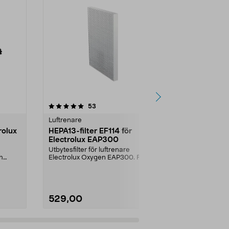
4.5 av 5 stjärnor
recensioner
4.5
53
2
Luftrenare
Luftrenare
rolux
HEPA13-filter EF114 för
Kolfilter EF
Electrolux EAP300
EAP300
Utbytesfilter för luftrenare
Utbytesfilter 
h
Electrolux Oxygen EAP300. Renar
Electrolux O
luften från mycket ...
luften och tar 
529,00
529,00