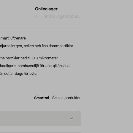
Onlinelager
Hämtar lagerstatus...
smart luftrenare.
djursallergen, pollen och fina dammpartiklar
na partiklar ned till 0,3 mikrometer.
behagligare inomhusmiljö för allergikänsliga.
när det är dags för byte.
Smartmi
-
Se alla produkter