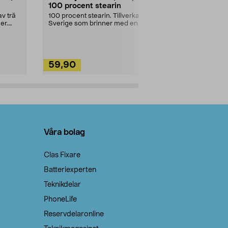
100 procent stearin
Ett allsidigt 
städning och 
v trä
100 procent stearin. Tillverkade i
ute. Städa med
er.
Sverige som brinner med en
vacker och sotfri ...
59,90
49,90
Lägg i varukorg
Lägg
Våra bolag
Clas Fixare
Batteriexperten
Teknikdelar
PhoneLife
Reservdelaronline