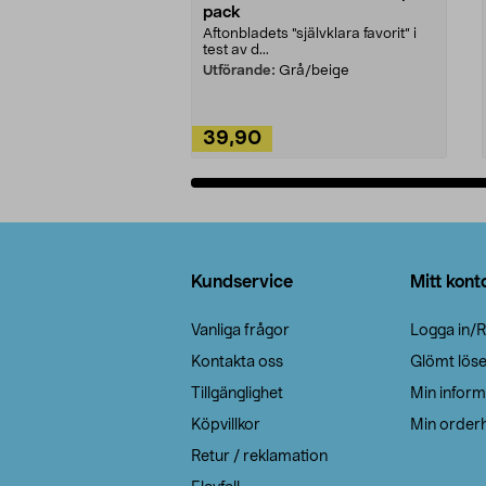
pack
Aftonbladets "självklara favorit” i
test av d...
Utförande:
Grå/beige
39,90
Lägg i varukorg
Sidfot
Kundservice
Mitt kont
Vanliga frågor
Logga in/R
Kontakta oss
Glömt lös
Tillgänglighet
Min inform
Köpvillkor
Min orderh
Retur / reklamation