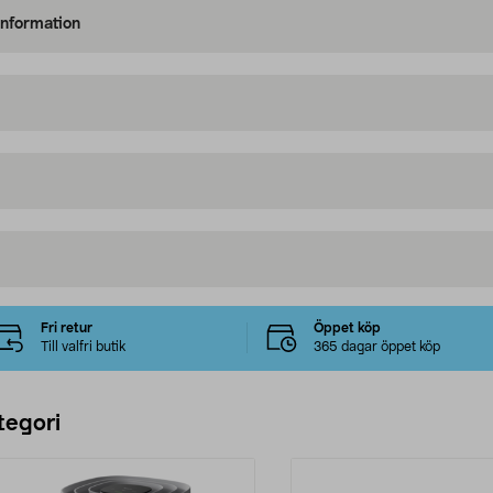
information
Fri retur
Öppet köp
Till valfri butik
365 dagar öppet köp
tegori