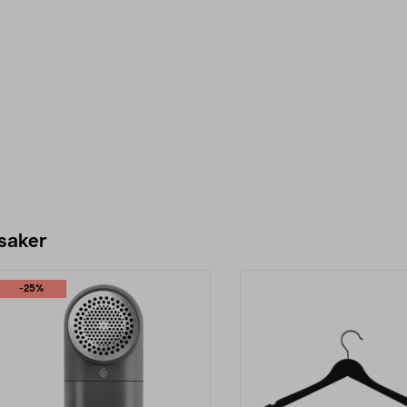
 saker
-25%