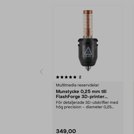
0av 5 stjärnor
5.0av 5 stjärnor
recensioner
2
Multimedia reservdelar
Munstycke 0,25 mm till
FlashForge 3D-printer
5M/5M Pro
För detaljerade 3D-utskrifter med
hög precision – diameter 0,25
mm. Passar 3D-sk...
349,00