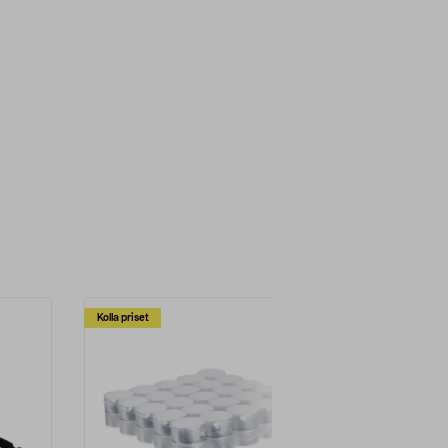
Kolla priset
Multibuy