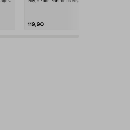
yager
Poly, HP och Plantronics Voyager
Data-/laddk...
PRO, Legend 3...
119,90
299,00