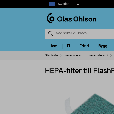
Select
Sweden
market
Hem
El
Fritid
Bygg
Startsida
Reservdelar
Reservdelar 2
HEPA-filter till Fla