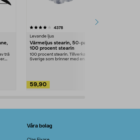
4.5av 5 stjärnor
recensioner
4.5
4378
2
Levande ljus
Rengöringsm
nne,
Värmeljus stearin, 50-pack,
Bikarbonat
100 procent stearin
Ett allsidigt 
städning och 
v trä
100 procent stearin. Tillverkade i
ute. Städa med
er.
Sverige som brinner med en
vacker och sotfri ...
59,90
49,90
Lägg i varukorg
Lägg
Våra bolag
Clas Fixare