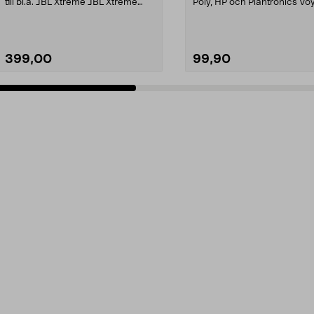
till bl.a. JBL Xtreme JBL Xtreme
Poly, HP och Plantronics Vo
2JBL BoomboxJBL B...
PRO, Legend 3...
399,00
99,90