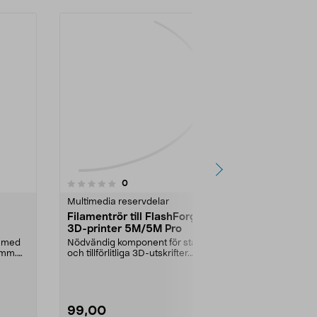
5.0av 5 stjärnor
1
recensioner
0
0.0
Multimedia reservdelar
Multimedia r
Filamentrör till FlashForge
Munstycke 0
3D-printer 5M/5M Pro
FlashForge 
5M/5M Pro
t med
Nödvändig komponent för stabila
För högre uts
 mm.
och tillförlitliga 3D-utskrifter.
3D-skrivare 
Filamentrör fö...
Passar FlashF
99,00
349,00