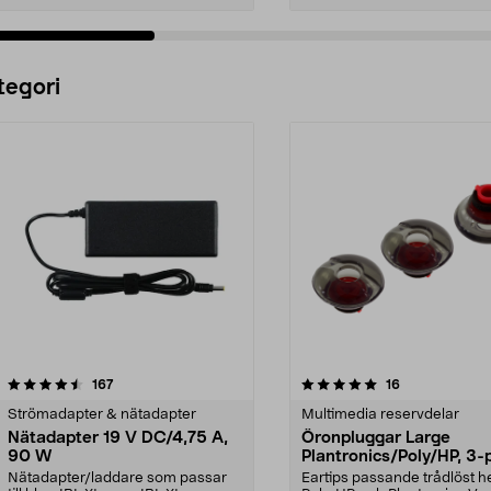
Lägg i varukorg
Lägg i varukorg
tegori
5.0 av 5 stjärnor
recensioner
5.0 av 5 stjärnor
recensioner
167
16
Strömadapter & nätadapter
Multimedia reservdelar
Nätadapter 19 V DC/4,75 A,
Öronpluggar Large
90 W
Plantronics/Poly/HP, 3-
Nätadapter/laddare som passar
Eartips passande trådlöst 