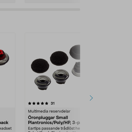
Lägg i varukorg
Lägg
4.0 av 5 stjärnor
recensioner
4.5
31
1
Multimedia reservdelar
Laddare & ka
Öronpluggar Small
Garmin ladd
pack
Plantronics/Poly/HP, 3-pack
USB-C
headset
Eartips passande trådlöst headset
Passar de fle