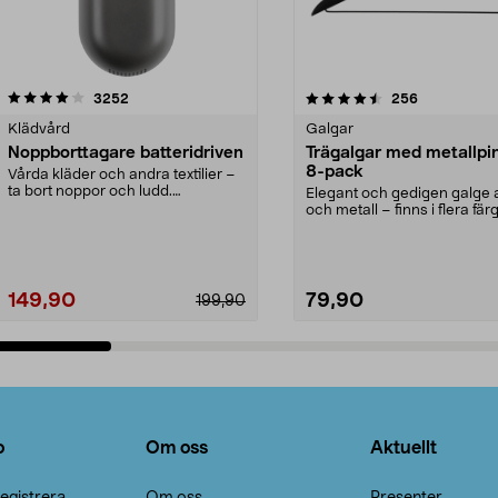
4.5av 5 stjärnor
recensioner
4.0av 5 stjärnor
recensioner
3252
256
Klädvård
Galgar
Noppborttagare batteridriven
Trägalgar med metallpi
8-pack
Vårda kläder och andra textilier –
ta bort noppor och ludd.
Elegant och gedigen galge a
Noppborttagaren fräs...
och metall – finns i flera färg
Galge med sv...
149,90
79,90
199,90
Lägg i varukorg
Lägg i varukorg
o
Om oss
Aktuellt
egistrera
Om oss
Presenter