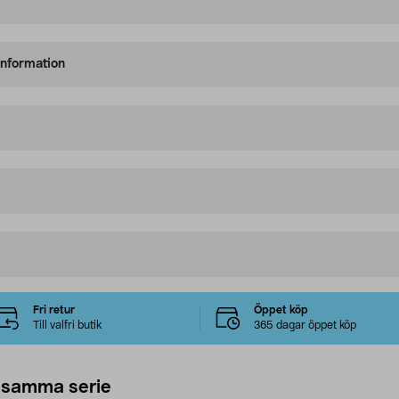
information
Fri retur
Öppet köp
Till valfri butik
365 dagar öppet köp
 samma serie