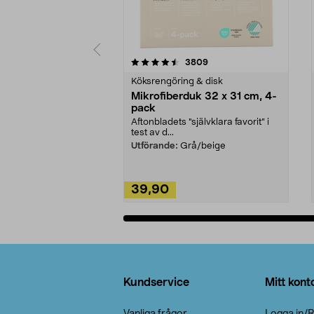
5av 5 stjärnor
4.0av 5 stjärnor
recensioner
3809
Köksrengöring & disk
Mikrofiberduk 32 x 31 cm, 4-
pack
Aftonbladets "självklara favorit” i
test av d...
Utförande:
Grå/beige
39,90
Lägg i varukorg
Sidfot
Kundservice
Mitt kont
Vanliga frågor
Logga in/R