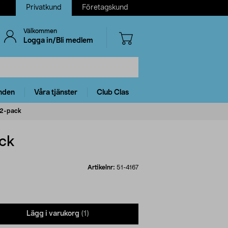
Privatkund
Företagskund
Välkommen
Logga in/Bli medlem
nden
Våra tjänster
Club Clas
, 2-pack
ack
Artikelnr:
51-4167
Lägg i varukorg
(1)