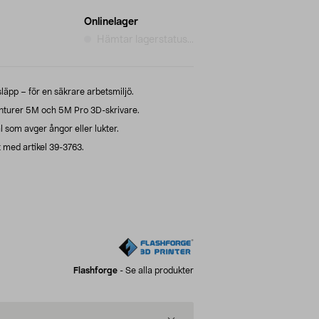
Onlinelager
Hämtar lagerstatus...
släpp – för en säkrare arbetsmiljö.
enturer 5M och 5M Pro 3D-skrivare.
l som avger ångor eller lukter.
t med artikel 39-3763.
Flashforge
-
Se alla produkter