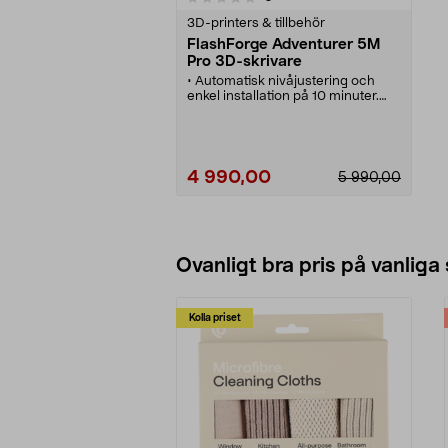
3D-printers & tillbehör
FlashForge Adventurer 5M
Pro 3D-skrivare
• Automatisk nivåjustering och
enkel installation på 10 minuter.
• FlashForge Adventurer 5M Pro –
snabb 3D-skrivare (upp till 600
mm/s).
• 3D-printer med inbyggd kamera
– realtidsövervakning, time-lapse-
4 990,00
5 990,00
inspelning.
• Dubbla HEPA- och kolfilter för en
säker och ren utskriftsmiljö.
• Smart strömavbrottsåterställning
Lägg i varukorg
fortsätter utskrifter där de avbröts.
Ovanligt bra pris på vanliga
Kolla priset