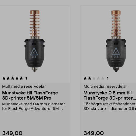
2.0av 5 stjärnor
recensioner
recensioner
1
1
0.0 av 5 stjärnor
Multimedia reservdelar
Multimedia reservdelar
Munstycke till FlashForge
Munstycke 0,8 mm till
3D-printer 5M/5M Pro
FlashForge 3D-printer
5M/5M Pro
Munstycke med 0,4 mm diameter
För högre utskriftshastighe
för FlashForge Adventurer 5M-
3D-skrivare – diameter 0,8
skrivare. För 3D-utsk...
Passar FlashForg...
349,00
349,00