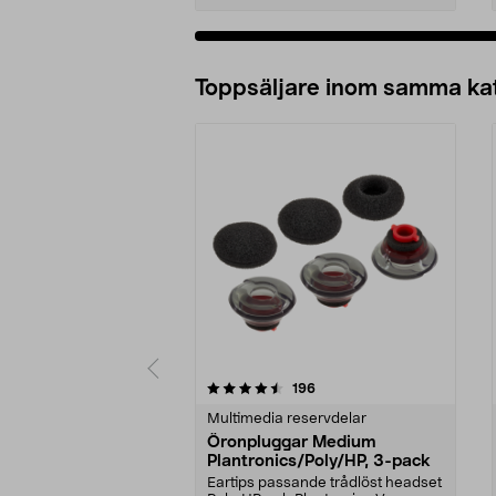
Lägg i varukorg
Toppsäljare inom samma ka
5 av 5 stjärnor
4.5 av 5 stjärnor
recensioner
196
Multimedia reservdelar
Öronpluggar Medium
Plantronics/Poly/HP, 3-pack
Eartips passande trådlöst headset