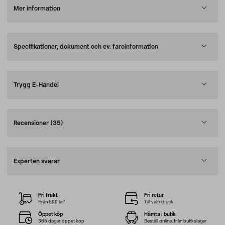
Mer information
Specifikationer, dokument och ev. faroinformation
Trygg E-Handel
Recensioner
(35)
Experten svarar
Fri frakt
Fri retur
Från 599 kr*
Till valfri butik
Öppet köp
Hämta i butik
365 dagar öppet köp
Beställ online, från butikslager