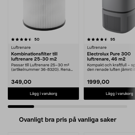
4.5 av 5 stjärnor
recensioner
5.0 av 5 stjärnor
recensione
50
95
Luftrenare
Luftrenare
Kombinationsfilter till
Electrolux Pure 300
luftrenare 25-30 m2
luftrenare, 46 m2
Passar till Luftrenare 25–30 m²
Kompakt och kraftfull – s
(artikelnummer 36-8320). Rena
den renade luften jämnt i
luften snabbt och ...
rummet. Electrolu...
349,00
1999,00
Lägg i varukorg
Lägg i varukorg
Ovanligt bra pris på vanliga saker