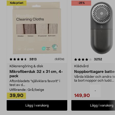
Kolla priset
-25%
4.0av 5 stjärnor
recensioner
4.5av 5 stjärnor
recensio
3813
3252
(9,97/st)
Köksrengöring & disk
Klädvård
Mikrofiberduk 32 x 31 cm, 4-
Noppborttagare batter
pack
Vårda kläder och andra tex
ta bort noppor och ludd.
Aftonbladets "självklara favorit” i
Noppborttagaren fräs...
test av d...
Utförande:
Grå/beige
-
39,90
149,90
Lägg i varukorg
Lägg i varukorg