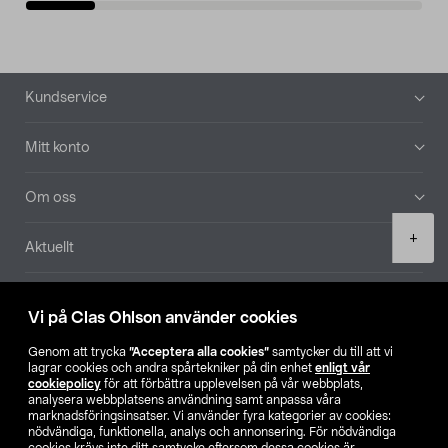
Sidfot
Kundservice
Mitt konto
Om oss
Product
+
Aktuellt
quantity
Våra bolag
Vi på Clas Ohlson använder cookies
Hitta butik
Genom att trycka
”Acceptera alla cookies”
samtycker du till att vi
lagrar cookies och andra spårtekniker på din enhet
enligt vår
cookiepolicy
för att förbättra upplevelsen på vår webbplats,
SE
NO
FI
analysera webbplatsens användning samt anpassa våra
marknadsföringsinsatser. Vi använder fyra kategorier av cookies:
nödvändiga, funktionella, analys och annonsering. För nödvändiga