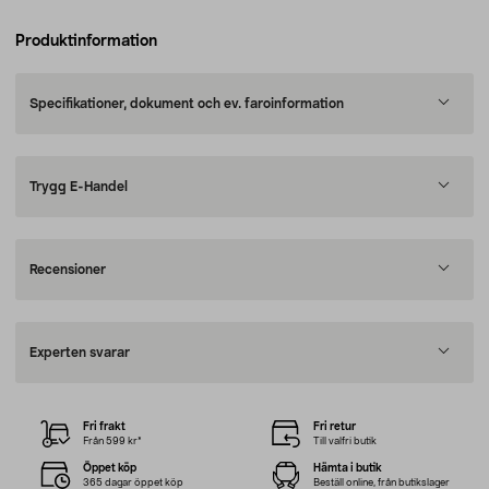
Produktinformation
Specifikationer, dokument och ev. faroinformation
Trygg E-Handel
Recensioner
Experten svarar
Fri frakt
Fri retur
Från 599 kr*
Till valfri butik
Öppet köp
Hämta i butik
365 dagar öppet köp
Beställ online, från butikslager