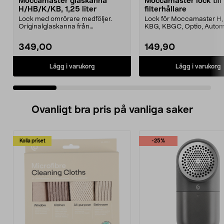
Moccamaster glaskanna
Moccamaster lock till
H/HB/K/KB, 1,25 liter
filterhållare
Lock med omrörare medföljer.
Lock för Moccamaster H, 
Originalglaskanna från
KBG, KBGC, Optio, Autom
Moccamaster. Förläng livet p...
Automatic S, Manual ...
349,00
149,90
Lägg i varukorg
Lägg i varukorg
Ovanligt bra pris på vanliga saker
Kolla priset
-25%