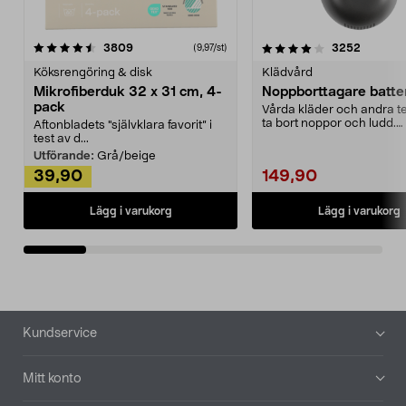
4.0av 5 stjärnor
recensioner
4.5av 5 stjärnor
recensio
3809
3252
(9,97/st)
Köksrengöring & disk
Klädvård
Mikrofiberduk 32 x 31 cm, 4-
Noppborttagare batter
pack
Vårda kläder och andra tex
ta bort noppor och ludd.
Aftonbladets "självklara favorit” i
Noppborttagaren fräs...
test av d...
Utförande:
Grå/beige
39,90
149,90
Lägg i varukorg
Lägg i varukorg
Sidfot
Kundservice
Mitt konto