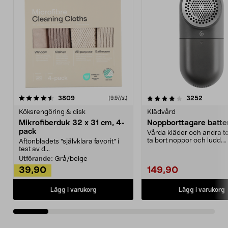
4.0av 5 stjärnor
recensioner
4.5av 5 stjärnor
recensio
3809
3252
(9,97/st)
Köksrengöring & disk
Klädvård
Mikrofiberduk 32 x 31 cm, 4-
Noppborttagare batter
pack
Vårda kläder och andra tex
ta bort noppor och ludd.
Aftonbladets "självklara favorit” i
Noppborttagaren fräs...
test av d...
Utförande:
Grå/beige
39,90
149,90
Lägg i varukorg
Lägg i varukorg