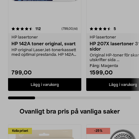
4.5 av 5 stjärnor
recensioner
4.5 av 5 stjärnor
recensioner
112
5
(799,00/st)
HP lasertoner
HP lasertoner
HP 142A toner original, svart
HP 207X lasertoner 
sidor
HP original LaserJet-tonerkassett
med optimal prestanda. HP 142A
Original HP-toner för ska
toner – högkval...
utskrifter sida ...
Färg:
Magenta
799,00
1599,00
Lägg i varukorg
Lägg i varukorg
Ovanligt bra pris på vanliga saker
Kolla priset
-25%