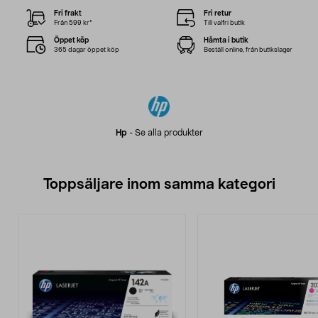
Fri frakt
Fri retur
Från 599 kr*
Till valfri butik
Öppet köp
Hämta i butik
365 dagar öppet köp
Beställ online, från butikslager
Hp
-
Se alla produkter
Toppsäljare inom samma kategori