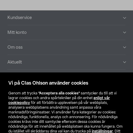
Sidfot
Kundservice
Mitt konto
Om oss
Aktuellt
Våra bolag
Vi på Clas Ohlson använder cookies
Hitta butik
Genom att trycka
”Acceptera alla cookies”
samtycker du till att vi
lagrar cookies och andra spårtekniker på din enhet
enligt vår
cookiepolicy
för att förbättra upplevelsen på vår webbplats,
SE
NO
FI
analysera webbplatsens användning samt anpassa våra
marknadsföringsinsatser. Vi använder fyra kategorier av cookies:
nödvändiga, funktionella, analys och annonsering. För nödvändiga
cookies krävs inte ditt samtycke eftersom dessa cookies är
nödvändiga för att innehållet på webbplatsen ska kunna fungera. Om
du istället vill skräddarsy dina val kan du trycka på
inställningar
. Ditt