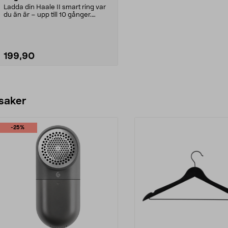
Ladda din Haale II smart ring var
du än är – upp till 10 gånger.
Stilren och kom...
199,90
Lägg i varukorg
 saker
-25%