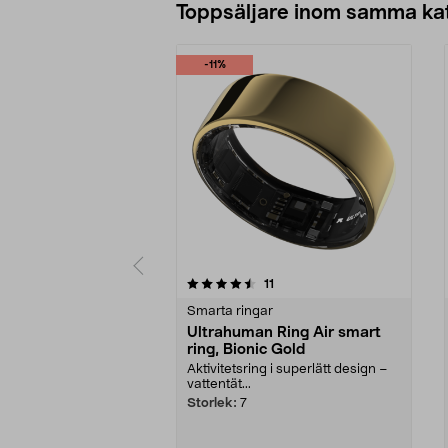
Toppsäljare inom samma ka
-11%
5 av 5 stjärnor
5.0 av 5 stjärnor
recensioner
11
Smarta ringar
Ultrahuman Ring Air smart
ring, Bionic Gold
Aktivitetsring i superlätt design –
vattentät...
Storlek:
7