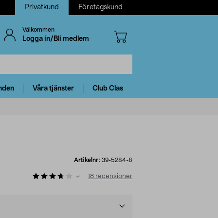
Privatkund
Företagskund
Välkommen
Logga in/Bli medlem
nden
Våra tjänster
Club Clas
Artikelnr:
39-5284-8
18
recensioner