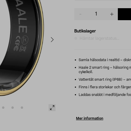
Product
quantity
Butikslager
Hämtar lagerstatus...
Samla hälsodata i realtid – disk
Haale 2 smart ring – hälsoring 
cykelkoll.
Vattentät smart ring (IP68) – anv
Finns i flera storlekar och färger
Laddas snabbt i medföljande fodra
Mer information