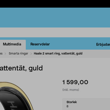
Multimedia
Reservdelar
Erbjuda
es
Smarta ringar
Haale 2 smart ring, vattentät, guld
attentät, guld
1 599,00
(inkl. moms)
Select
Storlek
variant
8