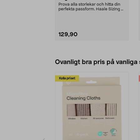
Prova alla storlekar och hitta din
perfekta passform. Haale Sizing kit
– säkers...
129,90
Lägg i varukorg
Ovanligt bra pris på vanliga
Kolla priset