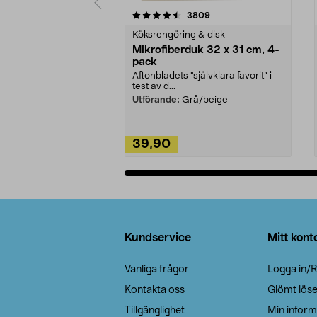
5av 5 stjärnor
4.0av 5 stjärnor
recensioner
3809
Köksrengöring & disk
Mikrofiberduk 32 x 31 cm, 4-
pack
Aftonbladets "självklara favorit” i
test av d...
Utförande:
Grå/beige
39,90
Lägg i varukorg
Sidfot
Kundservice
Mitt kont
Vanliga frågor
Logga in/R
Kontakta oss
Glömt lös
Tillgänglighet
Min inform