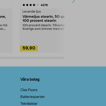
4.5av 5 stjärnor
recensioner
4.5
4378
2
Levande ljus
Rengöringsm
nne,
Värmeljus stearin, 50-pack,
Bikarbonat
100 procent stearin
Ett allsidigt 
städning och 
v trä
100 procent stearin. Tillverkade i
ute. Städa med
er.
Sverige som brinner med en
vacker och sotfri ...
59,90
49,90
Lägg i varukorg
Lägg
Våra bolag
Clas Fixare
Batteriexperten
Teknikdelar