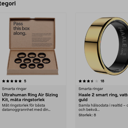
tegori
3.5 av 5 stjärnor
recensioner
3.5 av 5 stjärnor
recensioner
5
18
Smarta ringar
Smarta ringar
Ultrahuman Ring Air Sizing
Haale 2 smart ring, vatt
Kit, mäta ringstorlek
guld
Mät ringstorlek för bästa
Samla hälsodata i realtid – 
datanoggrannhet med din
och bekvä...
Ultrahuman smartring. Ultrahum...
Storlek:
8