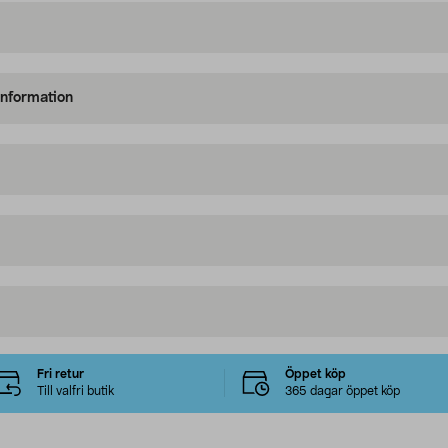
information
Fri retur
Öppet köp
Till valfri butik
365 dagar öppet köp