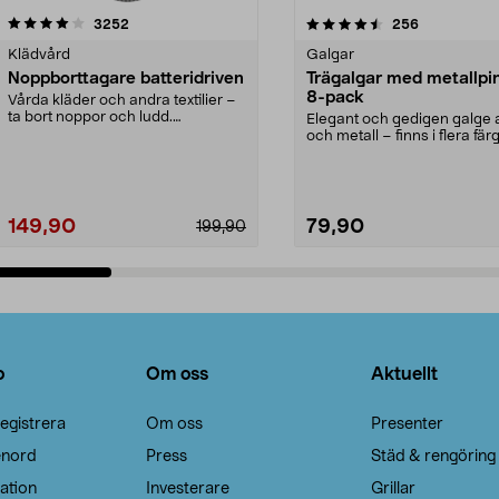
4.5av 5 stjärnor
recensioner
4.0av 5 stjärnor
recensioner
3252
256
Klädvård
Galgar
Noppborttagare batteridriven
Trägalgar med metallpi
8-pack
Vårda kläder och andra textilier –
ta bort noppor och ludd.
Elegant och gedigen galge a
Noppborttagaren fräs...
och metall – finns i flera färg
Galge med sv...
149,90
79,90
199,90
Lägg i varukorg
Lägg i varukorg
o
Om oss
Aktuellt
egistrera
Om oss
Presenter
enord
Press
Städ & rengöring
ation
Investerare
Grillar