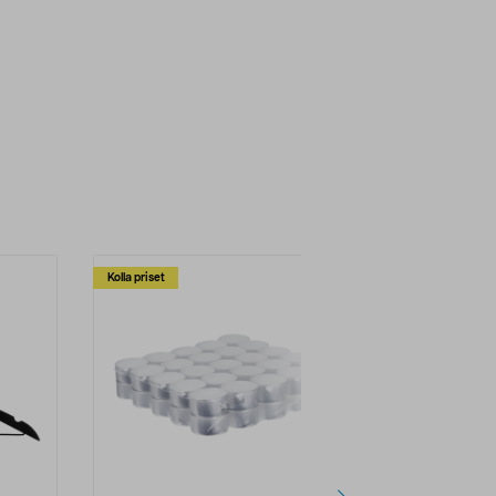
Kolla priset
Multibuy