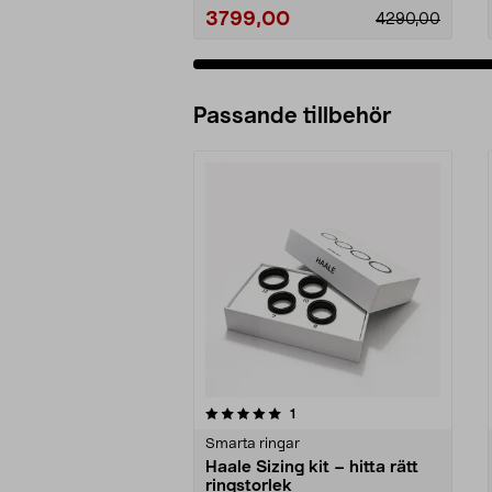
3799,00
4290,00
Passande tillbehör
0av 5 stjärnor
recensioner
1
0.0 av 5 stjärnor
Smarta ringar
Haale Sizing kit – hitta rätt
ringstorlek