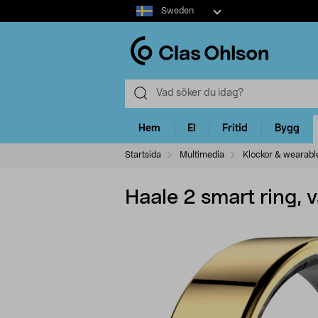
Select
Sweden
market
Hem
El
Fritid
Bygg
Startsida
Multimedia
Klockor & wearabl
Haale 2 smart ring, v