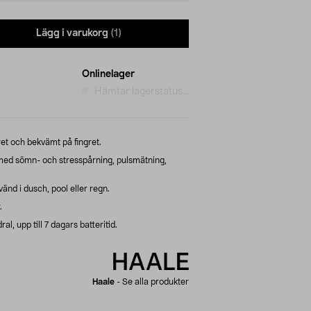
Lägg i varukorg
(1)
Onlinelager
Hämtar lagerstatus...
ret och bekvämt på fingret.
med sömn- och stresspårning, pulsmätning,
änd i dusch, pool eller regn.
.
l, upp till 7 dagars batteritid.
Haale
-
Se alla produkter