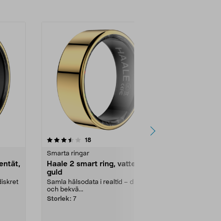
-11%
4.5 av 5 stjärnor
recensioner
4.5
18
1
Smarta ringar
Smarta ringa
entät,
Haale 2 smart ring, vattentät,
Ultrahuman
guld
ring, Bionic
diskret
Samla hälsodata i realtid – diskret
Aktivitetsring
och bekvä...
vattentät...
Storlek:
7
Storlek:
8