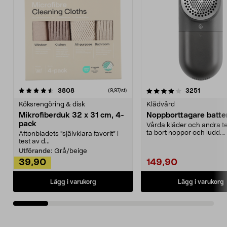
4.0av 5 stjärnor
recensioner
4.5av 5 stjärnor
recensio
3808
3251
(9,97/st)
Köksrengöring & disk
Klädvård
Mikrofiberduk 32 x 31 cm, 4-
Noppborttagare batter
pack
Vårda kläder och andra tex
ta bort noppor och ludd.
Aftonbladets "självklara favorit” i
Noppborttagaren fräs...
test av d...
Utförande:
Grå/beige
39,90
149,90
Lägg i varukorg
Lägg i varukorg