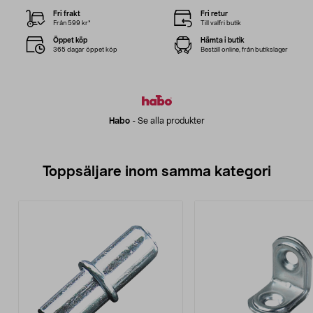
Fri frakt
Fri retur
Från 599 kr*
Till valfri butik
Öppet köp
Hämta i butik
365 dagar öppet köp
Beställ online, från butikslager
Habo
-
Se alla produkter
Toppsäljare inom samma kategori