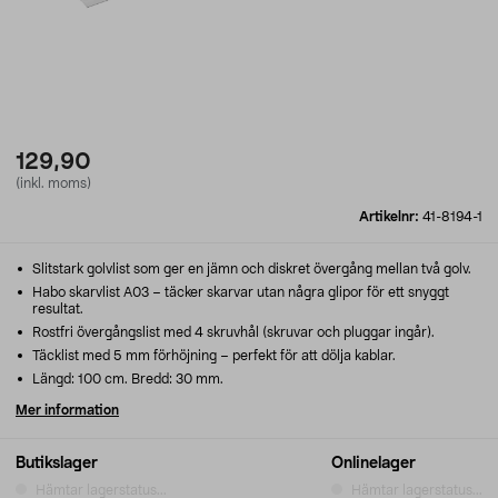
129,90
(inkl. moms)
Artikelnr:
41-8194-1
Slitstark golvlist som ger en jämn och diskret övergång mellan två golv.
Habo skarvlist A03 – täcker skarvar utan några glipor för ett snyggt
resultat.
Rostfri övergångslist med 4 skruvhål (skruvar och pluggar ingår).
Täcklist med 5 mm förhöjning – perfekt för att dölja kablar.
Längd: 100 cm. Bredd: 30 mm.
Mer information
Butikslager
Onlinelager
Hämtar lagerstatus...
Hämtar lagerstatus...