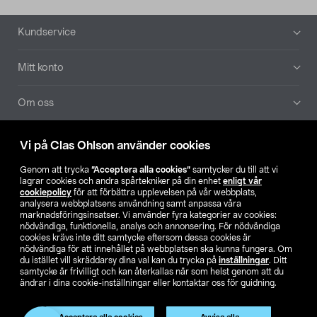
Sidfot
Kundservice
Mitt konto
Om oss
Aktuellt
Vi på Clas Ohlson använder cookies
Genom att trycka
”Acceptera alla cookies”
samtycker du till att vi
Våra bolag
lagrar cookies och andra spårtekniker på din enhet
enligt vår
cookiepolicy
för att förbättra upplevelsen på vår webbplats,
analysera webbplatsens användning samt anpassa våra
Hitta butik
marknadsföringsinsatser. Vi använder fyra kategorier av cookies:
nödvändiga, funktionella, analys och annonsering. För nödvändiga
cookies krävs inte ditt samtycke eftersom dessa cookies är
SE
NO
FI
nödvändiga för att innehållet på webbplatsen ska kunna fungera. Om
du istället vill skräddarsy dina val kan du trycka på
inställningar
. Ditt
samtycke är frivilligt och kan återkallas när som helst genom att du
ändrar i dina cookie-inställningar eller kontaktar oss för guidning.