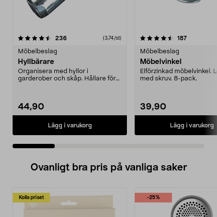
4.5 av 5 stjärnor
recensioner
4.5 av 5 stjärnor
recensione
236
187
(3,74/st)
Möbelbeslag
Möbelbeslag
Hyllbärare
Möbelvinkel
Organisera med hyllor i
Elförzinkad möbelvinkel. 
garderober och skåp. Hållare för
med skruv. 8-pack.
hyllor. Av metall. 12-p...
44,90
39,90
Lägg i varukorg
Lägg i varukorg
Ovanligt bra pris på vanliga saker
Kolla priset
-25%