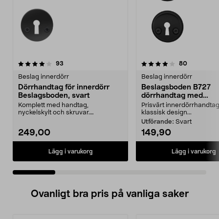
4.0 av 5 stjärnor
recensioner
4.5 av 5 stjärnor
recensione
93
80
Beslag innerdörr
Beslag innerdörr
Dörrhandtag för innerdörr
Beslagsboden B727
Beslagsboden, svart
dörrhandtag med
nyckelskylt, innerdörr
Komplett med handtag,
Prisvärt innerdörrhandta
nyckelskylt och skruvar.
klassisk design...
Beslagsboden dörrhandtag – lätt
Utförande:
Svart
a...
249,00
149,90
Lägg i varukorg
Lägg i varukorg
Ovanligt bra pris på vanliga saker