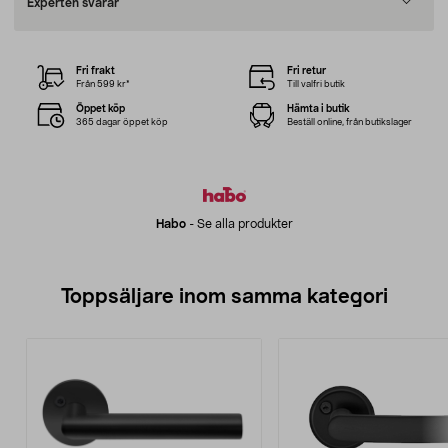
Experten svarar
Fri frakt
Fri retur
Från 599 kr*
Till valfri butik
Öppet köp
Hämta i butik
365 dagar öppet köp
Beställ online, från butikslager
Habo
-
Se alla produkter
Toppsäljare inom samma kategori