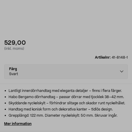
529,00
(inkl. moms)
Artikelnr:
41-8148-1
Select
Färg
variant
Svart
Lantligt innerdörrhandtag med eleganta detaljer – finns i flera färger.
Habo Bergamo dörrhandtag – passar dörrar med tjocklek 38–42 mm.
Skyddande nyckelskylt – förhindrar slitage och skador runt nyckelhålet.
Handtag med konisk form och dekorativa kanter – tidlös design.
Grepplängd: 122 mm. Diameter nyckelskylt: 50 mm. Skruvar ingår.
Mer information