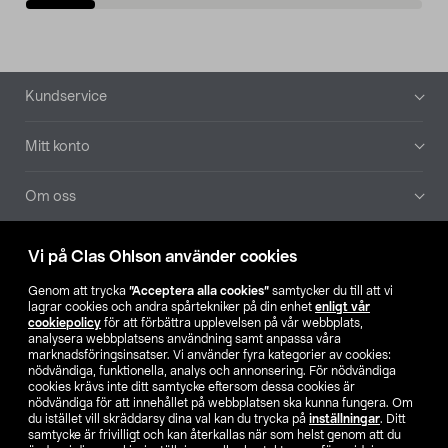
Sidfot
Kundservice
Mitt konto
Om oss
Aktuellt
Vi på Clas Ohlson använder cookies
Genom att trycka
”Acceptera alla cookies”
samtycker du till att vi
Våra bolag
lagrar cookies och andra spårtekniker på din enhet
enligt vår
cookiepolicy
för att förbättra upplevelsen på vår webbplats,
analysera webbplatsens användning samt anpassa våra
Hitta butik
marknadsföringsinsatser. Vi använder fyra kategorier av cookies:
nödvändiga, funktionella, analys och annonsering. För nödvändiga
cookies krävs inte ditt samtycke eftersom dessa cookies är
SE
NO
FI
nödvändiga för att innehållet på webbplatsen ska kunna fungera. Om
du istället vill skräddarsy dina val kan du trycka på
inställningar
. Ditt
samtycke är frivilligt och kan återkallas när som helst genom att du