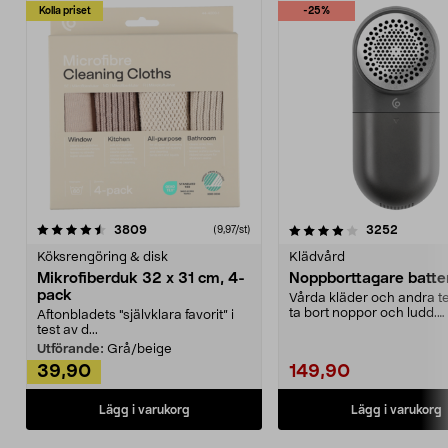
Kolla priset
-25%
4.0av 5 stjärnor
recensioner
4.5av 5 stjärnor
recensio
3809
3252
(9,97/st)
Köksrengöring & disk
Klädvård
Mikrofiberduk 32 x 31 cm, 4-
Noppborttagare batter
pack
Vårda kläder och andra tex
ta bort noppor och ludd.
Aftonbladets "självklara favorit” i
Noppborttagaren fräs...
test av d...
Utförande:
Grå/beige
39,90
149,90
Lägg i varukorg
Lägg i varukorg