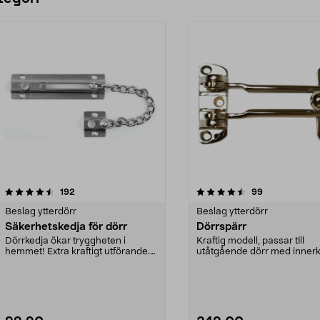
4.5 av 5 stjärnor
recensioner
4.5 av 5 stjärnor
recensioner
192
99
Beslag ytterdörr
Beslag ytterdörr
Säkerhetskedja för dörr
Dörrspärr
Dörrkedja ökar tryggheten i
Kraftig modell, passar till
hemmet! Extra kraftigt utförande.
utåtgående dörr med inner
Svetsade kedjelänk...
Levereras med skruv.