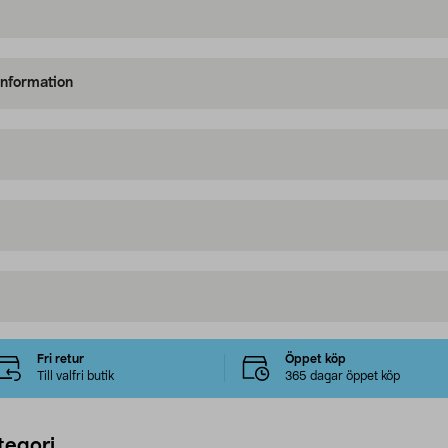
information
Fri retur
Öppet köp
Till valfri butik
365 dagar öppet köp
tegori