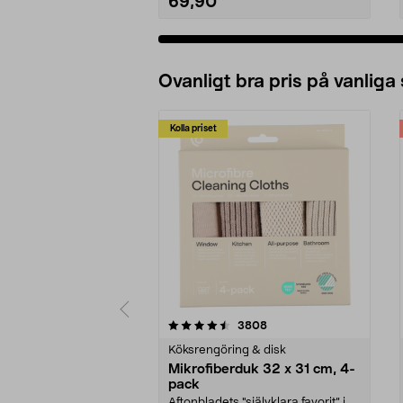
69,90
Ovanligt bra pris på vanliga
Kolla priset
5av 5 stjärnor
4.0av 5 stjärnor
recensioner
3808
Köksrengöring & disk
Mikrofiberduk 32 x 31 cm, 4-
pack
Aftonbladets "självklara favorit” i