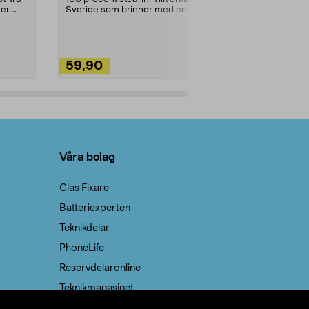
ute. Städa med
er.
Sverige som brinner med en
vacker och sotfri ...
59,90
49,90
Lägg i varukorg
Lägg
Våra bolag
Clas Fixare
Batteriexperten
Teknikdelar
PhoneLife
Reservdelaronline
Teknikmagasinet