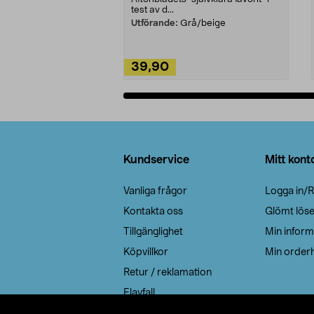
test av d...
Utförande:
Grå/beige
39,90
Lägg i varukorg
Sidfot
Kundservice
Mitt kont
Vanliga frågor
Logga in/R
Kontakta oss
Glömt lös
Tillgänglighet
Min inform
Köpvillkor
Min orderh
Retur / reklamation
Elavfall
Cookie policy