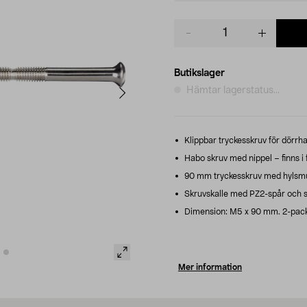
Product
quantity
Butikslager
Hämtar lagerstatus...
Klippbar tryckesskruv för dörrhan
Habo skruv med nippel – finns i f
90 mm tryckesskruv med hylsm
Skruvskalle med PZ2-spår och sl
Dimension: M5 x 90 mm. 2-pack
Mer information