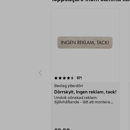
5 av 5 stjärnor
4.5 av 5 stjärnor
recensioner
571
Beslag ytterdörr
Dörrskylt, Ingen reklam, tack!
Undvik oönskad reklam.
Självhäftande - lätt att montera.
Borstat rostfritt stål ...