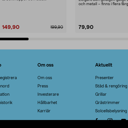
Noppborttagaren fräs...
och metall – finns i flera färg
Galge med sv...
149,90
79,90
199,90
Lägg i varukorg
Lägg i varukorg
o
Om oss
Aktuellt
egistrera
Om oss
Presenter
enord
Press
Städ & rengöring
ation
Investerare
Grillar
istorik
Hållbarhet
Grästrimmer
Karriär
Solcellsbelysning