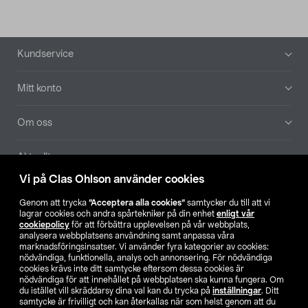
Sidfot
Kundservice
Mitt konto
Om oss
Aktuellt
Vi på Clas Ohlson använder cookies
Våra bolag
Genom att trycka
”Acceptera alla cookies”
samtycker du till att vi
lagrar cookies och andra spårtekniker på din enhet
enligt vår
Hitta butik
cookiepolicy
för att förbättra upplevelsen på vår webbplats,
analysera webbplatsens användning samt anpassa våra
marknadsföringsinsatser. Vi använder fyra kategorier av cookies:
nödvändiga, funktionella, analys och annonsering. För nödvändiga
SE
NO
FI
cookies krävs inte ditt samtycke eftersom dessa cookies är
nödvändiga för att innehållet på webbplatsen ska kunna fungera. Om
du istället vill skräddarsy dina val kan du trycka på
inställningar
. Ditt
samtycke är frivilligt och kan återkallas när som helst genom att du