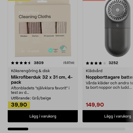
4.0av 5 stjärnor
recensioner
4.5av 5 stjärnor
recensio
3809
3252
(9,97/st)
Köksrengöring & disk
Klädvård
Mikrofiberduk 32 x 31 cm, 4-
Noppborttagare batter
pack
Vårda kläder och andra tex
ta bort noppor och ludd.
Aftonbladets "självklara favorit” i
Noppborttagaren fräs...
test av d...
Utförande:
Grå/beige
39,90
149,90
Lägg i varukorg
Lägg i varukorg