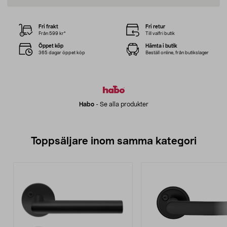
Fri frakt
Fri retur
Från 599 kr*
Till valfri butik
Öppet köp
Hämta i butik
365 dagar öppet köp
Beställ online, från butikslager
Habo
-
Se alla produkter
Toppsäljare inom samma kategori