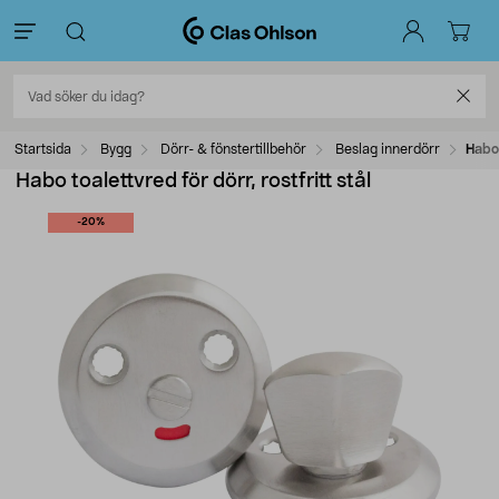
Startsida
Bygg
Dörr- & fönstertillbehör
Beslag innerdörr
Habo 
Habo toalettvred för dörr, rostfritt stål
-20%