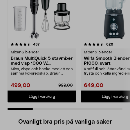
4.5 av 5 stjärnor
recensioner
4.5 av 5 stjärnor
recension
437
628
Mixer & blender
Mixer & blender
Braun MultiQuick 5 stavmixer
Wilfa Smooth Blender
med visp 1000 W,
P1000, svart
MQ50202M
Mixa, vispa och hacka med ett och
Kraftfull och lättanvänd m
samma köksredskap. Braun
frysta och kalla ingrediens
MultiQuick 5 stavmixe...
Smooth B...
499,00
649,00
999,00
Lägg i varukorg
Lägg i varukorg
Ovanligt bra pris på vanliga saker