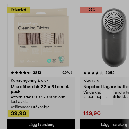
Kolla priset
-25%
4.0av 5 stjärnor
recensioner
4.5av 5 stjärnor
recensio
3813
3252
(9,97/st)
Köksrengöring & disk
Klädvård
Mikrofiberduk 32 x 31 cm, 4-
Noppborttagare batter
pack
Vårda kläder och andra tex
ta bort noppor och ludd.
-
Aftonbladets "självklara favorit” i
Noppborttagaren fräs...
test av d...
Utförande:
Grå/beige
39,90
149,90
Lägg i varukorg
Lägg i varukorg