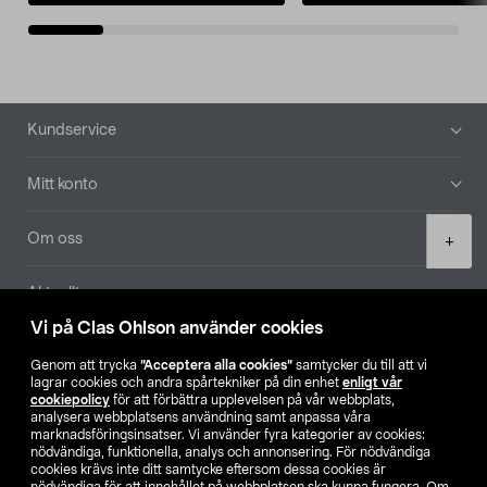
Sidfot
Kundservice
Mitt konto
Product
Om oss
+
quantity
Aktuellt
Vi på Clas Ohlson använder cookies
Våra bolag
Genom att trycka
”Acceptera alla cookies”
samtycker du till att vi
lagrar cookies och andra spårtekniker på din enhet
enligt vår
Hitta butik
cookiepolicy
för att förbättra upplevelsen på vår webbplats,
analysera webbplatsens användning samt anpassa våra
marknadsföringsinsatser. Vi använder fyra kategorier av cookies:
nödvändiga, funktionella, analys och annonsering. För nödvändiga
SE
NO
FI
cookies krävs inte ditt samtycke eftersom dessa cookies är