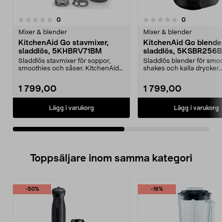
recensioner
recensioner
0
0
0.0 av 5 stjärnor
0.0 av 5 stjärnor
Mixer & blender
Mixer & blender
KitchenAid Go stavmixer,
KitchenAid Go blender
sladdlös, 5KHBRV71BM
sladdlös, 5KSBR256
Sladdlös stavmixer för soppor,
Sladdlös blender för smoo
smoothies och såser. KitchenAid
shakes och kalla drycker.
Go stavmixer med ...
KitchenAid Go blender ...
1 799,00
1 799,00
Lägg i varukorg
Lägg i varukorg
Toppsäljare inom samma kategori
-50%
-19%