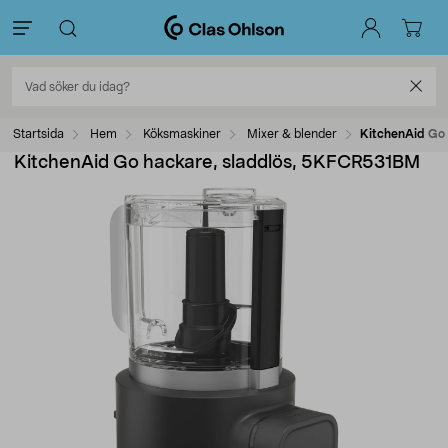
Startsida
Hem
Köksmaskiner
Mixer & blender
KitchenAid Go
KitchenAid Go hackare, sladdlös, 5KFCR531BM