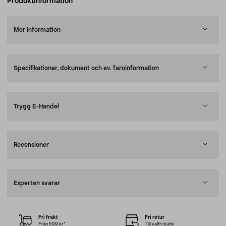
Produktinformation
Mer information
Specifikationer, dokument och ev. faroinformation
Trygg E-Handel
Recensioner
Experten svarar
Fri frakt
Fri retur
Från 599 kr*
Till valfri butik