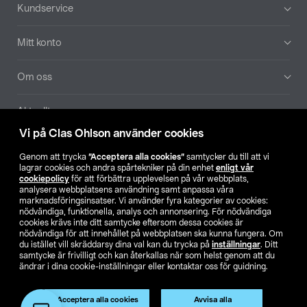
Sidfot
Kundservice
Mitt konto
Om oss
Aktuellt
Vi på Clas Ohlson använder cookies
Våra bolag
Genom att trycka
”Acceptera alla cookies”
samtycker du till att vi
lagrar cookies och andra spårtekniker på din enhet
enligt vår
Hitta butik
cookiepolicy
för att förbättra upplevelsen på vår webbplats,
analysera webbplatsens användning samt anpassa våra
marknadsföringsinsatser. Vi använder fyra kategorier av cookies:
nödvändiga, funktionella, analys och annonsering. För nödvändiga
SE
NO
FI
cookies krävs inte ditt samtycke eftersom dessa cookies är
nödvändiga för att innehållet på webbplatsen ska kunna fungera. Om
du istället vill skräddarsy dina val kan du trycka på
inställningar
. Ditt
samtycke är frivilligt och kan återkallas när som helst genom att du
ändrar i dina cookie-inställningar eller kontaktar oss för guidning.
Acceptera alla cookies
Avvisa alla
Köpvillkor
Privacy statement
Klubbvillkor
För företag