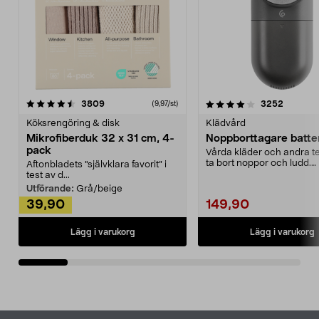
4.0av 5 stjärnor
recensioner
4.5av 5 stjärnor
recensio
3809
3252
(9,97/st)
Köksrengöring & disk
Klädvård
Mikrofiberduk 32 x 31 cm, 4-
Noppborttagare batter
pack
Vårda kläder och andra tex
ta bort noppor och ludd.
Aftonbladets "självklara favorit” i
Noppborttagaren fräs...
test av d...
Utförande:
Grå/beige
39,90
149,90
Lägg i varukorg
Lägg i varukorg