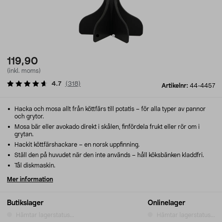
119,90
(inkl. moms)
4.7
(
318
)
Artikelnr:
44-4457
Hacka och mosa allt från köttfärs till potatis – för alla typer av pannor
och grytor.
Mosa bär eller avokado direkt i skålen, finfördela frukt eller rör om i
grytan.
Hackit köttfärshackare – en norsk uppfinning.
Ställ den på huvudet när den inte används – håll köksbänken kladdfri.
Tål diskmaskin.
Mer information
Butikslager
Onlinelager
Hämtar lagerstatus...
Hämtar lagerstatus...