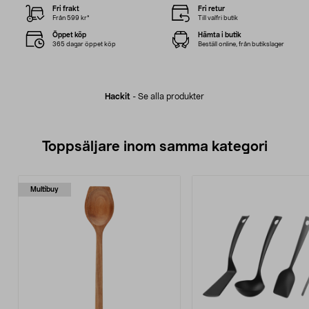
Fri frakt
Fri retur
Från 599 kr*
Till valfri butik
Öppet köp
Hämta i butik
365 dagar öppet köp
Beställ online, från butikslager
Hackit
-
Se alla produkter
Toppsäljare inom samma kategori
Multibuy