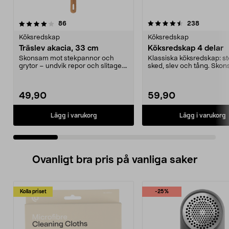
4.5 av 5 stjärnor
recensioner
4.0 av 5 stjärnor
recension
86
238
Köksredskap
Köksredskap
Träslev akacia, 33 cm
Köksredskap 4 delar
Skonsam mot stekpannor och
Klassiska köksredskap: s
grytor – undvik repor och slitage.
sked, slev och tång. Sk
Träslev i tåligt o...
mot alla kärl. ...
49,90
59,90
Lägg i varukorg
Lägg i varukorg
Ovanligt bra pris på vanliga saker
Kolla priset
-25%