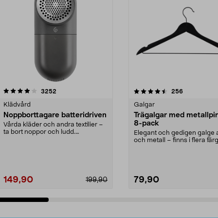
4.5av 5 stjärnor
recensioner
4.0av 5 stjärnor
recensioner
3252
256
Klädvård
Galgar
Noppborttagare batteridriven
Trägalgar med metallpi
8-pack
Vårda kläder och andra textilier –
ta bort noppor och ludd.
Elegant och gedigen galge a
Noppborttagaren fräs...
och metall – finns i flera färg
Galge med sv...
149,90
79,90
199,90
Lägg i varukorg
Lägg i varukorg