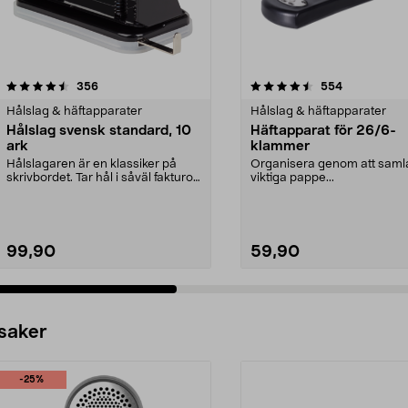
4.5 av 5 stjärnor
recensioner
4.5 av 5 stjärnor
recensioner
356
554
Hålslag & häftapparater
Hålslag & häftapparater
Hålslag svensk standard, 10
Häftapparat för 26/6-
ark
klammer
Hålslagaren är en klassiker på
Organisera genom att saml
skrivbordet. Tar hål i såväl fakturor
viktiga pappe...
som tecknin...
99,90
59,90
 saker
-25%