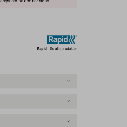
ängst ner på den här sidan.
Rapid
-
Se alla produkter