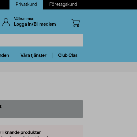
Privatkund
Företagskund
Välkommen
Logga in/Bli medlem
nden
Våra tjänster
Club Clas
t
er
liknande produkter.