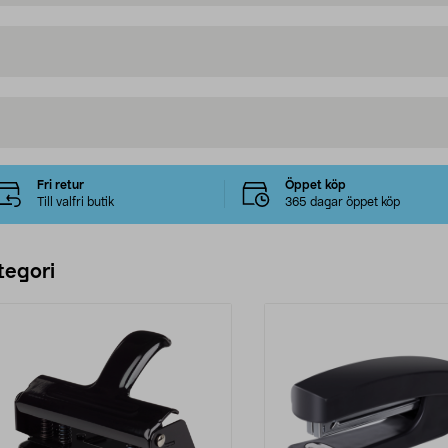
Fri retur
Öppet köp
Till valfri butik
365 dagar öppet köp
tegori