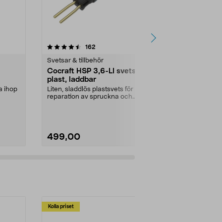
4.5 av 5 stjärnor
recensioner
4.5
162
3
Svetsar & tillbehör
Hålslag & häf
Cocraft HSP 3,6-LI svets för
Cocraft extra
plast, laddbar
för plast, 6
a ihop
Liten, sladdlös plastsvets för
Refill med stif
reparation av spruckna och
LI plastsvets (
avbrutna delar i plast...
6 o...
499,00
69,90
Kolla priset
Multibuy