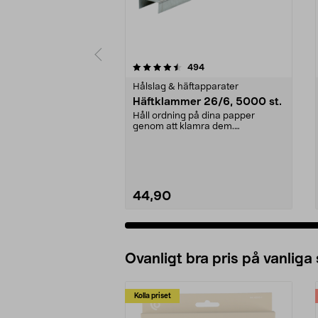
5 av 5 stjärnor
4.5 av 5 stjärnor
recensioner
494
Hålslag & häftapparater
Häftklammer 26/6, 5000 st.
Håll ordning på dina papper
genom att klamra dem.
Kompatibla med många modeller
...
44,90
Ovanligt bra pris på vanliga
Kolla priset