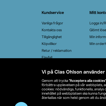
Sidfot
Kundservice
Mitt kont
Vanliga frågor
Logga in/R
Kontakta oss
Glömt lös
Tillgänglighet
Min inform
Köpvillkor
Min orderh
Retur / reklamation
Elavfall
Cookie policy
Leveransalternativ
Vi på Clas Ohlson använder
Genom att trycka
”Acceptera alla cookies
förbättra upplevelsen på vår webbplats, 
cookies: nödvändiga, funktionella, analys
innehållet på webbplatsen ska kunna funger
återkallas när som helst genom att du ändra
© 2026 Cla