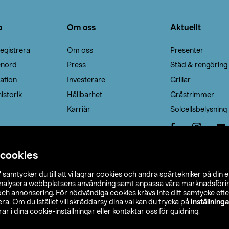
o
Om oss
Aktuellt
egistrera
Om oss
Presenter
enord
Press
Städ & rengöring
ation
Investerare
Grillar
istorik
Hållbarhet
Grästrimmer
Karriär
Solcellsbelysning
 cookies
”
samtycker du till att vi lagrar cookies och andra spårtekniker på din 
analysera webbplatsens användning samt anpassa våra marknadsförings
 och annonsering. För nödvändiga cookies krävs inte ditt samtycke ef
a. Om du istället vill skräddarsy dina val kan du trycka på
inställninga
r i dina cookie-inställningar eller kontaktar oss för guidning.
s Ohlson
Köpvillkor
Privacy statement
Klubbvillkor
H