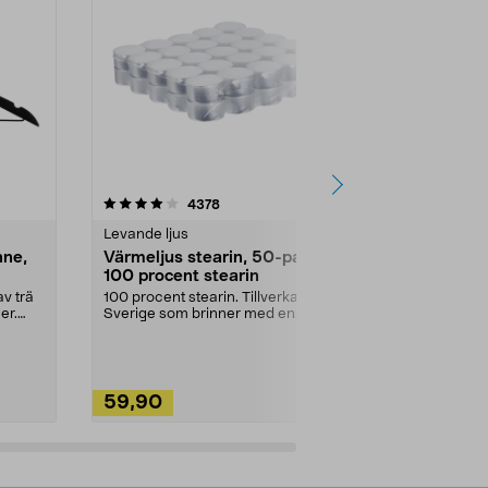
4.5av 5 stjärnor
recensioner
4.5
4378
2
Levande ljus
Rengöringsm
nne,
Värmeljus stearin, 50-pack,
Bikarbonat
100 procent stearin
Ett allsidigt 
städning och 
v trä
100 procent stearin. Tillverkade i
ute. Städa med
er.
Sverige som brinner med en
vacker och sotfri ...
59,90
49,90
Lägg i varukorg
Lägg