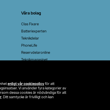
Våra bolag
Clas Fixare
Batteriexperten
Teknikdelar
PhoneLife
Reservdelaronline
Teknikmagasinet
enhet
enligt vår cookiepolicy
för att
insatser. Vi använder fyra kategorier av
tersom dessa cookies är nödvändiga för att
r
. Ditt samtycke är frivilligt och kan
itta butik