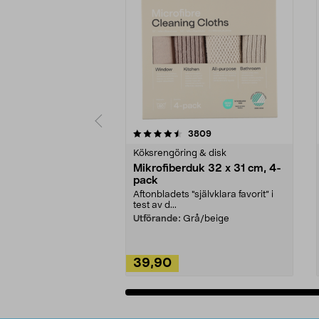
5av 5 stjärnor
4.0av 5 stjärnor
recensioner
3809
Köksrengöring & disk
Mikrofiberduk 32 x 31 cm, 4-
pack
Aftonbladets "självklara favorit” i
test av d...
Utförande:
Grå/beige
39,90
Lägg i varukorg