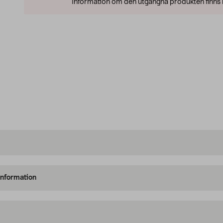
Information om den utgångna produkten finns l
information