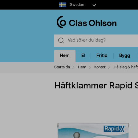
Select
Sweden
market
Hem
El
Fritid
Bygg
Startsida
Hem
Kontor
Hålslag & häf
Häftklammer Rapid 