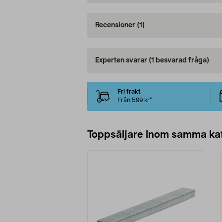
Recensioner
(1)
Experten svarar
(1 besvarad fråga)
Fri frakt
Från 599 kr*
Toppsäljare inom samma ka