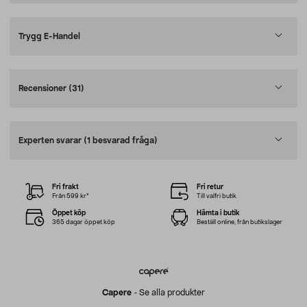
Trygg E-Handel
Recensioner
(31)
Experten svarar
(1 besvarad fråga)
Fri frakt
Fri retur
Från 599 kr*
Till valfri butik
Öppet köp
Hämta i butik
365 dagar öppet köp
Beställ online, från butikslager
Capere
-
Se alla produkter