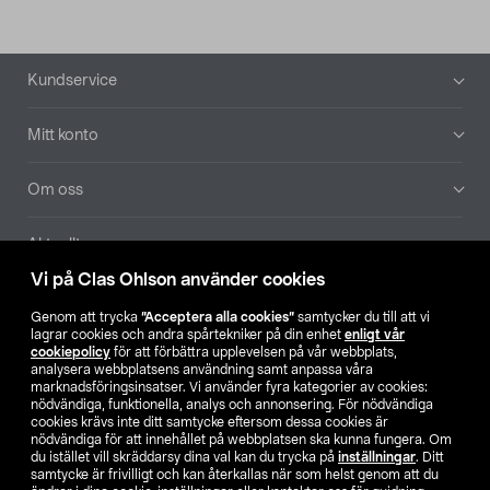
Sidfot
Kundservice
Mitt konto
Om oss
Aktuellt
Vi på Clas Ohlson använder cookies
Våra bolag
Genom att trycka
”Acceptera alla cookies”
samtycker du till att vi
lagrar cookies och andra spårtekniker på din enhet
enligt vår
Hitta butik
cookiepolicy
för att förbättra upplevelsen på vår webbplats,
analysera webbplatsens användning samt anpassa våra
marknadsföringsinsatser. Vi använder fyra kategorier av cookies:
nödvändiga, funktionella, analys och annonsering. För nödvändiga
SE
NO
FI
cookies krävs inte ditt samtycke eftersom dessa cookies är
nödvändiga för att innehållet på webbplatsen ska kunna fungera. Om
du istället vill skräddarsy dina val kan du trycka på
inställningar
. Ditt
samtycke är frivilligt och kan återkallas när som helst genom att du