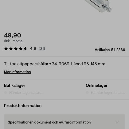
49,90
(inkl. moms)
4.6
(
31
)
Artikelnr:
51-2889
Till toalettpappershållare 34-9069. Längd 96-145 mm.
Mer information
Butikslager
Onlinelager
Hämtar lagerstatus...
Hämtar lagerstatus...
Produktinformation
Specifikationer, dokument och ev. faroinformation