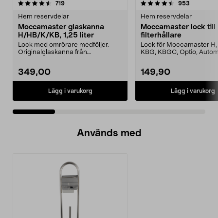
4.5 av 5 stjärnor
recensioner
4.5 av 5 stjärnor
recension
719
953
Hem reservdelar
Hem reservdelar
Moccamaster glaskanna
Moccamaster lock till
H/HB/K/KB, 1,25 liter
filterhållare
Lock med omrörare medföljer.
Lock för Moccamaster H, 
Originalglaskanna från
KBG, KBGC, Optio, Autom
Moccamaster. Förläng livet p...
Automatic S, Manual ...
349,00
149,90
Lägg i varukorg
Lägg i varukorg
Används med