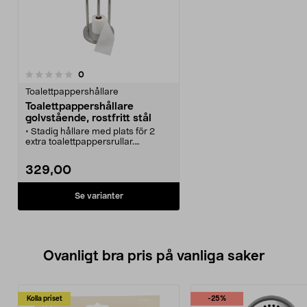
recensioner
0
Toalettpappershållare
Toalettpappershållare
golvstående, rostfritt stål
• Stadig hållare med plats för 2
extra toalettpappersrullar.
• Golvstående
toalettpappershållare av rostfritt
329,00
stål, höjd: 75 cm.
• Toapappershållare med lock –
riv av pappret enklare.
Se varianter
• Ställ toalettpappershållaren på
golvet och undvik skruvhål i
väggen.
• Finns i flera utföranden.
Ovanligt bra pris på vanliga saker
Kolla priset
-25%