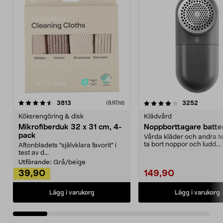
4.0av 5 stjärnor
recensioner
4.5av 5 stjärnor
recensio
3813
3252
(9,97/st)
Köksrengöring & disk
Klädvård
Mikrofiberduk 32 x 31 cm, 4-
Noppborttagare batter
pack
Vårda kläder och andra tex
ta bort noppor och ludd.
Aftonbladets "självklara favorit” i
Noppborttagaren fräs...
test av d...
Utförande:
Grå/beige
39,90
149,90
Lägg i varukorg
Lägg i varukorg