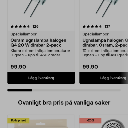
4.5 av 5 stjärnor
recensioner
4.0 av 5 stjärnor
recensione
126
137
Speciallampor
Speciallampor
Osram ugnslampa halogen
Ugnslampa halogen 
G4 20 W dimbar 2-pack
dimbar, Osram, 2-pac
Klarar extremt höga temperaturer
Tål extremt höga temperat
i ugnen – upp till 450 grader.
ugnen – upp till 450 grade
Osram G4 ugnslam...
Osram ugnslampa G4 ...
99,90
99,90
Lägg i varukorg
Lägg i varukorg
Ovanligt bra pris på vanliga saker
Kolla priset
-25%