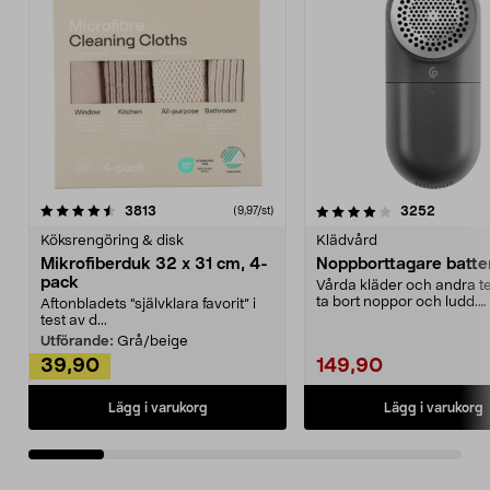
4.0av 5 stjärnor
recensioner
4.5av 5 stjärnor
recensio
3813
3252
(9,97/st)
Köksrengöring & disk
Klädvård
Mikrofiberduk 32 x 31 cm, 4-
Noppborttagare batter
pack
Vårda kläder och andra tex
ta bort noppor och ludd.
Aftonbladets "självklara favorit” i
Noppborttagaren fräs...
test av d...
Utförande:
Grå/beige
39,90
149,90
Lägg i varukorg
Lägg i varukorg