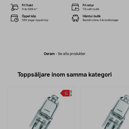
Fri frakt
Fri retur
Från 599 kr*
Till valfri butik
Öppet köp
Hämta i butik
365 dagar öppet köp
Beställ online, från butikslager
Osram
-
Se alla produkter
Toppsäljare inom samma kategori