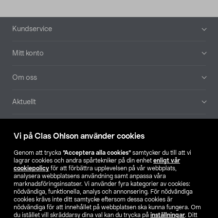
Sidfot
Kundservice
Mitt konto
Om oss
Aktuellt
Våra bolag
Vi på Clas Ohlson använder cookies
Hitta butik
Genom att trycka
”Acceptera alla cookies”
samtycker du till att vi
lagrar cookies och andra spårtekniker på din enhet
enligt vår
cookiepolicy
för att förbättra upplevelsen på vår webbplats,
SE
NO
FI
analysera webbplatsens användning samt anpassa våra
marknadsföringsinsatser. Vi använder fyra kategorier av cookies:
nödvändiga, funktionella, analys och annonsering. För nödvändiga
cookies krävs inte ditt samtycke eftersom dessa cookies är
nödvändiga för att innehållet på webbplatsen ska kunna fungera. Om
du istället vill skräddarsy dina val kan du trycka på
inställningar
. Ditt