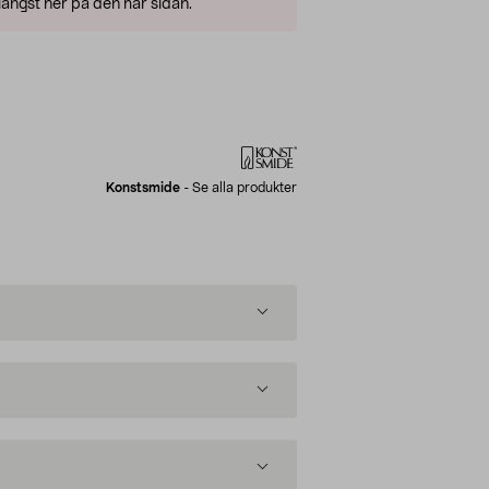
ängst ner på den här sidan.
Konstsmide
-
Se alla produkter