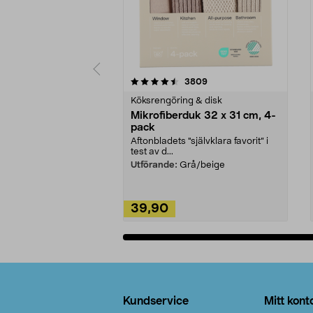
5av 5 stjärnor
4.0av 5 stjärnor
recensioner
3809
Köksrengöring & disk
Mikrofiberduk 32 x 31 cm, 4-
pack
Aftonbladets "självklara favorit” i
test av d...
Utförande:
Grå/beige
39,90
Lägg i varukorg
Sidfot
Kundservice
Mitt kont