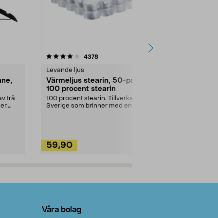
4.5av 5 stjärnor
recensioner
4.5
4378
2
Levande ljus
Rengöringsm
nne,
Värmeljus stearin, 50-pack,
Bikarbonat
100 procent stearin
Ett allsidigt 
städning och 
v trä
100 procent stearin. Tillverkade i
ute. Städa med
er.
Sverige som brinner med en
vacker och sotfri ...
59,90
49,90
Lägg i varukorg
Lägg
Våra bolag