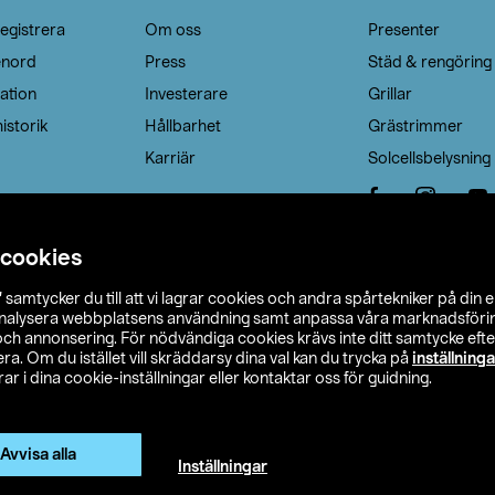
egistrera
Om oss
Presenter
enord
Press
Städ & rengöring
ation
Investerare
Grillar
istorik
Hållbarhet
Grästrimmer
Karriär
Solcellsbelysning
 cookies
”
samtycker du till att vi lagrar cookies och andra spårtekniker på din 
analysera webbplatsens användning samt anpassa våra marknadsförings
 och annonsering. För nödvändiga cookies krävs inte ditt samtycke ef
a. Om du istället vill skräddarsy dina val kan du trycka på
inställninga
r i dina cookie-inställningar eller kontaktar oss för guidning.
s Ohlson
Köpvillkor
Privacy statement
Klubbvillkor
H
Ändra till priser exklusive moms
Avvisa alla
Inställningar