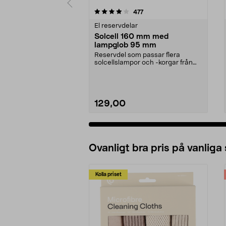
0 av 5 stjärnor
4.5 av 5 stjärnor
recensioner
477
El reservdelar
Solcell 160 mm med
lampglob 95 mm
Reservdel som passar flera
solcellslampor och -korgar från
Northlight. Solcell d...
129,00
Ovanligt bra pris på vanliga
Kolla priset