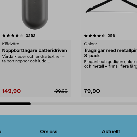
4.5av 5 stjärnor
recensioner
4.0av 5 stjärnor
recensioner
3252
256
Klädvård
Galgar
Noppborttagare batteridriven
Trägalgar med metallpi
8-pack
Vårda kläder och andra textilier –
ta bort noppor och ludd.
Elegant och gedigen galge a
Noppborttagaren fräs...
och metall – finns i flera färg
Galge med sv...
149,90
79,90
199,90
Lägg i varukorg
Lägg i varukorg
o
Om oss
Aktuellt