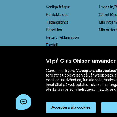
Vanliga frågor
Logga in/R
Kontakta oss
Glömt lös
Tillgänglighet
Min inform
Köpvillkor
Min orderh
Retur / reklamation
Elavfall
Cookie policy
Leveransalternativ
Vi på Clas Ohlson använder
Genom att trycka
”Acceptera alla cookies
förbättra upplevelsen på vår webbplats, 
cookies: nödvändiga, funktionella, analys
innehållet på webbplatsen ska kunna funger
återkallas när som helst genom att du ändra
© 2026 Cla
Acceptera alla cookies