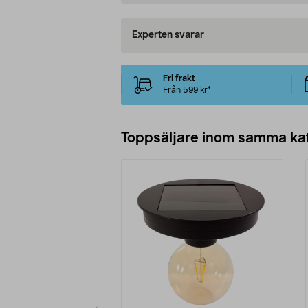
Experten svarar
Fri frakt
Från 599 kr*
Toppsäljare inom samma ka