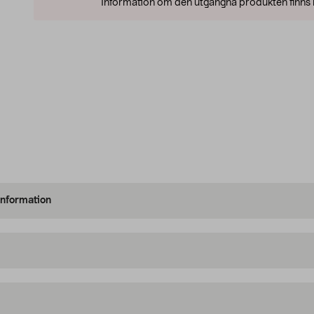
Information om den utgångna produkten finns l
information