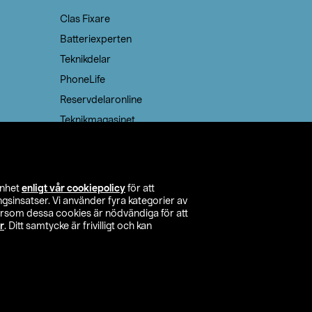
Clas Fixare
Batteriexperten
Teknikdelar
PhoneLife
Reservdelaronline
Teknikmagasinet
enhet
enligt vår cookiepolicy
för att
insatser. Vi använder fyra kategorier av
tersom dessa cookies är nödvändiga för att
r
. Ditt samtycke är frivilligt och kan
itta butik