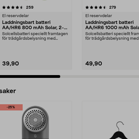
4.5 av 5 stjärnor
recensioner
4.5 av 5 stjärnor
recensioner
259
279
El reservdelar
El reservdelar
Laddningsbart batteri
Laddningsbart batteri
AA/HR6 800 mAh Solar, 2-
AA/HR6 1000 mAh Sola
pack
pack
Solcellsbatteri speciellt framtagen
Solcellsbatteri speciellt fr
för trädgårdsbelysning med
för trädgårdsbelysning med
solceller och AA-...
solceller och AA-...
39,90
49,90
 saker
-25%