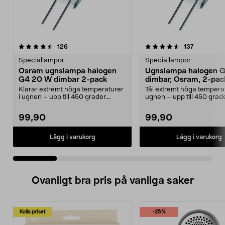
4.5 av 5 stjärnor
recensioner
4.0 av 5 stjärnor
recensione
126
137
Speciallampor
Speciallampor
Osram ugnslampa halogen
Ugnslampa halogen 
G4 20 W dimbar 2-pack
dimbar, Osram, 2-pac
Klarar extremt höga temperaturer
Tål extremt höga temperat
i ugnen – upp till 450 grader.
ugnen – upp till 450 grade
Osram G4 ugnslam...
Osram ugnslampa G4 ...
99,90
99,90
Lägg i varukorg
Lägg i varukorg
Ovanligt bra pris på vanliga saker
Kolla priset
-25%