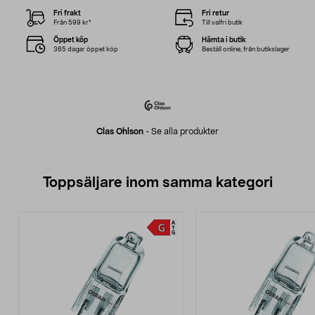
Fri frakt
Fri retur
Från 599 kr*
Till valfri butik
Öppet köp
Hämta i butik
365 dagar öppet köp
Beställ online, från butikslager
Clas Ohlson
-
Se alla produkter
Toppsäljare inom samma kategori