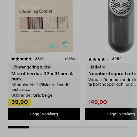
4.0av 5 stjärnor
recensioner
4.5av 5 stjärnor
recensio
3813
3252
(9,97/st)
Köksrengöring & disk
Klädvård
Mikrofiberduk 32 x 31 cm, 4-
Noppborttagare batter
pack
Vårda kläder och andra tex
ta bort noppor och ludd.
Aftonbladets "självklara favorit” i
Noppborttagaren fräs...
test av d...
Utförande:
Grå/beige
39,90
149,90
Lägg i varukorg
Lägg i varukorg