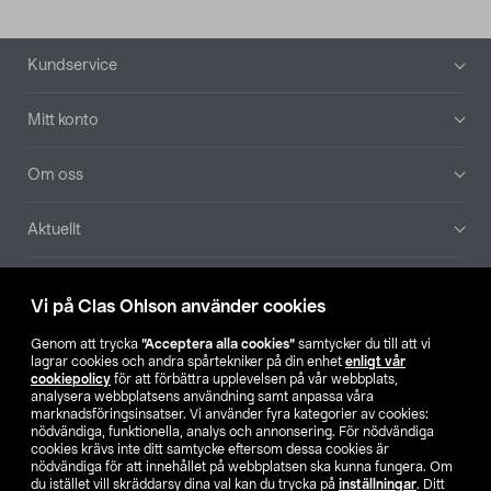
Sidfot
Kundservice
Mitt konto
Om oss
Aktuellt
Våra bolag
Vi på Clas Ohlson använder cookies
Hitta butik
Genom att trycka
”Acceptera alla cookies”
samtycker du till att vi
lagrar cookies och andra spårtekniker på din enhet
enligt vår
cookiepolicy
för att förbättra upplevelsen på vår webbplats,
SE
NO
FI
analysera webbplatsens användning samt anpassa våra
marknadsföringsinsatser. Vi använder fyra kategorier av cookies:
nödvändiga, funktionella, analys och annonsering. För nödvändiga
cookies krävs inte ditt samtycke eftersom dessa cookies är
nödvändiga för att innehållet på webbplatsen ska kunna fungera. Om
du istället vill skräddarsy dina val kan du trycka på
inställningar
. Ditt