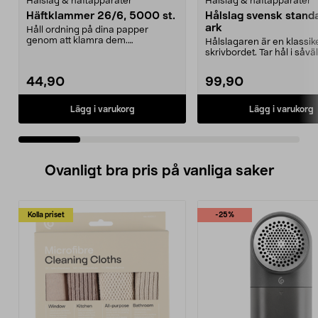
Hålslag & häftapparater
Hålslag & häftapparater
Häftklammer 26/6, 5000 st.
Hålslag svensk standa
ark
Håll ordning på dina papper
genom att klamra dem.
Hålslagaren är en klassik
Kompatibla med många modeller
skrivbordet. Tar hål i såväl
...
som tecknin...
44,90
99,90
Lägg i varukorg
Lägg i varukorg
Ovanligt bra pris på vanliga saker
Kolla priset
-25%