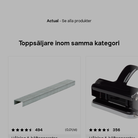
Actual
-
Se alla produkter
Toppsäljare inom samma kategori
4.5 av 5 stjärnor
recensioner
4.5 av 5 stjärnor
recension
494
356
(0,01/st)