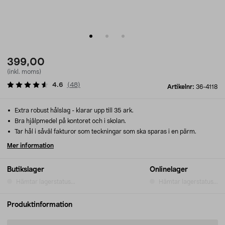
399,00
(inkl. moms)
4.6
(
48
)
Artikelnr:
36-4118
Extra robust hålslag - klarar upp till 35 ark.
Bra hjälpmedel på kontoret och i skolan.
Tar hål i såväl fakturor som teckningar som ska sparas i en pärm.
Mer information
Butikslager
Onlinelager
Hämtar lagerstatus...
Hämtar lagerstatus...
Produktinformation