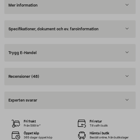
Mer information
Specifikationer, dokument och ev. faroinformation
Trygg E-Handel
Recensioner
(48)
Experten svarar
Fri frakt
Fri retur
Från 599 kr*
Till valfri butik
Öppet köp
Hämta i butik
365 dagar öppet köp
Beställ online, från butikslager