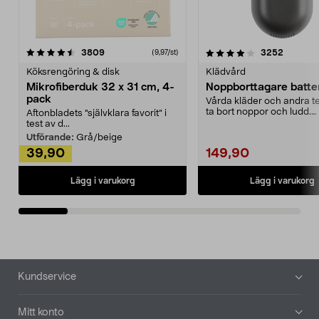
4.0av 5 stjärnor
recensioner
4.5av 5 stjärnor
recensio
3809
3252
(9,97/st)
Köksrengöring & disk
Klädvård
Mikrofiberduk 32 x 31 cm, 4-
Noppborttagare batter
pack
Vårda kläder och andra tex
ta bort noppor och ludd.
Aftonbladets "självklara favorit” i
Noppborttagaren fräs...
test av d...
Utförande:
Grå/beige
39,90
149,90
Lägg i varukorg
Lägg i varukorg
Sidfot
Kundservice
Mitt konto