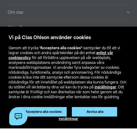
Om oss
Aktuellt
Vi på Clas Ohlson använder cookies
Våra bolag
Genom att trycka
”Acceptera alla cookies”
samtycker du till att vi
lagrar cookies och andra spårtekniker på din enhet
enligt vår
Hitta butik
cookiepolicy
för att förbättra upplevelsen på vår webbplats,
analysera webbplatsens användning samt anpassa våra
marknadsföringsinsatser. Vi använder fyra kategorier av cookies:
nödvändiga, funktionella, analys och annonsering. För nödvändiga
SE
NO
FI
cookies krävs inte ditt samtycke eftersom dessa cookies är
nödvändiga för att innehållet på webbplatsen ska kunna fungera. Om
du istället vill skräddarsy dina val kan du trycka på
inställningar
. Ditt
samtycke är frivilligt och kan återkallas när som helst genom att du
ändrar i dina cookie-inställningar eller kontaktar oss för guidning.
Acceptera alla cookies
Avvisa alla
Köpvillkor
Privacy statement
Klubbvillkor
För företag
Inställningar
Ändra till priser exklusive moms