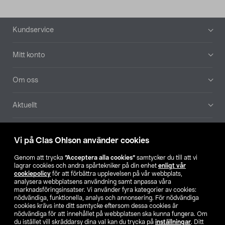
Sidfot
Kundservice
Mitt konto
Om oss
Aktuellt
Våra bolag
Vi på Clas Ohlson använder cookies
Hitta butik
Genom att trycka
”Acceptera alla cookies”
samtycker du till att vi
lagrar cookies och andra spårtekniker på din enhet
enligt vår
cookiepolicy
för att förbättra upplevelsen på vår webbplats,
SE
NO
FI
analysera webbplatsens användning samt anpassa våra
marknadsföringsinsatser. Vi använder fyra kategorier av cookies:
nödvändiga, funktionella, analys och annonsering. För nödvändiga
cookies krävs inte ditt samtycke eftersom dessa cookies är
nödvändiga för att innehållet på webbplatsen ska kunna fungera. Om
du istället vill skräddarsy dina val kan du trycka på
inställningar
. Ditt