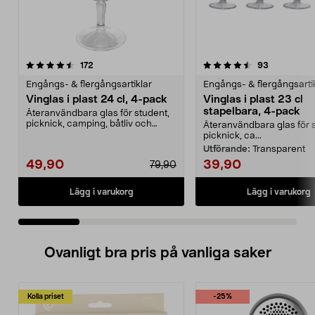
4.5 av 5 stjärnor
recensioner
4.5 av 5 stjärnor
recensione
172
93
Engångs- & flergångsartiklar
Engångs- & flergångsarti
Vinglas i plast 24 cl, 4-pack
Vinglas i plast 23 cl
stapelbara, 4-pack
Återanvändbara glas för student,
picknick, camping, båtliv och
Återanvändbara glas för 
husbil. Vinglas i...
picknick, ca...
Utförande:
Transparent
49,90
39,90
79,90
Lägg i varukorg
Lägg i varukorg
Ovanligt bra pris på vanliga saker
Kolla priset
-25%