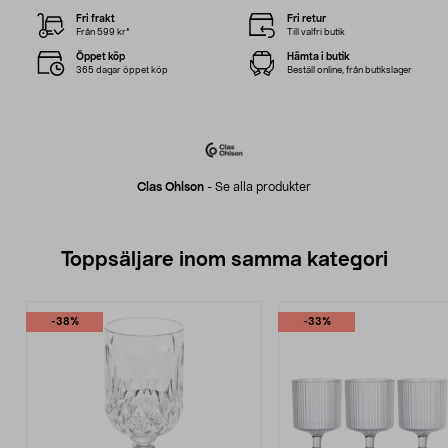
Fri frakt
Fri retur
Från 599 kr*
Till valfri butik
Öppet köp
Hämta i butik
365 dagar öppet köp
Beställ online, från butikslager
Clas Ohlson
-
Se alla produkter
Toppsäljare inom samma kategori
-38%
-33%