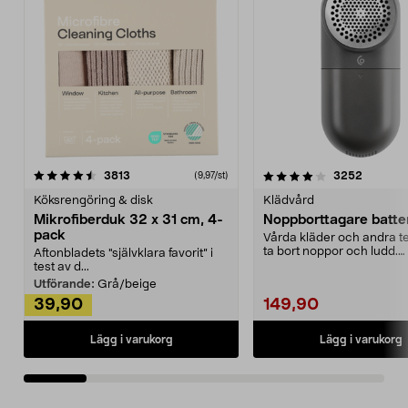
4.0av 5 stjärnor
recensioner
4.5av 5 stjärnor
recensio
3813
3252
(9,97/st)
Köksrengöring & disk
Klädvård
Mikrofiberduk 32 x 31 cm, 4-
Noppborttagare batter
pack
Vårda kläder och andra tex
ta bort noppor och ludd.
Aftonbladets "självklara favorit” i
Noppborttagaren fräs...
test av d...
Utförande:
Grå/beige
39,90
149,90
Lägg i varukorg
Lägg i varukorg