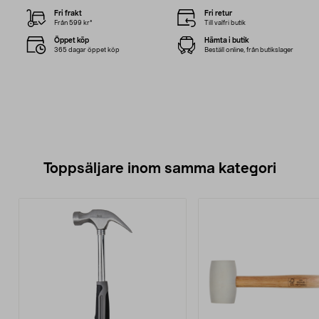
Fri frakt
Fri retur
Från 599 kr*
Till valfri butik
Öppet köp
Hämta i butik
365 dagar öppet köp
Beställ online, från butikslager
Toppsäljare inom samma kategori