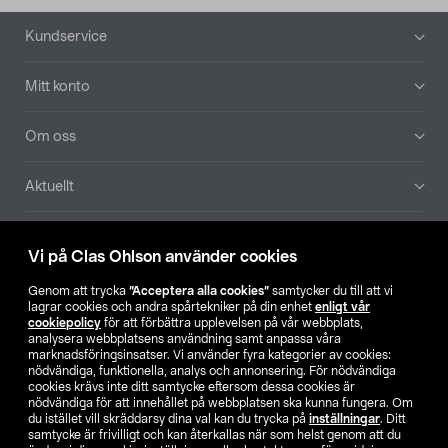
Sidfot
Kundservice
Mitt konto
Om oss
Aktuellt
Våra bolag
Vi på Clas Ohlson använder cookies
Hitta butik
Genom att trycka
”Acceptera alla cookies”
samtycker du till att vi
lagrar cookies och andra spårtekniker på din enhet
enligt vår
cookiepolicy
för att förbättra upplevelsen på vår webbplats,
SE
NO
FI
analysera webbplatsens användning samt anpassa våra
marknadsföringsinsatser. Vi använder fyra kategorier av cookies:
nödvändiga, funktionella, analys och annonsering. För nödvändiga
cookies krävs inte ditt samtycke eftersom dessa cookies är
nödvändiga för att innehållet på webbplatsen ska kunna fungera. Om
du istället vill skräddarsy dina val kan du trycka på
inställningar
. Ditt
samtycke är frivilligt och kan återkallas när som helst genom att du