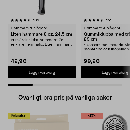
4.5 av 5 stjärnor
recensioner
4.5 av 5 stjärnor
recensione
135
151
Hammare & släggor
Hammare & släggor
Liten hammare 8 oz, 24,5 cm
Gummiklubba med trä
29 cm
Prisvärd snickarhammare för
enklare hemmafix. Liten hammare
Skonsam mot material vi
8 oz med klo – slå i...
montering och ihopslagni
Gummiklubba med massiv
49,90
99,90
Lägg i varukorg
Lägg i varukorg
Ovanligt bra pris på vanliga saker
Kolla priset
-25%