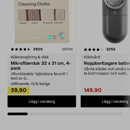
4.0av 5 stjärnor
recensioner
4.5av 5 stjärnor
recensio
3809
3252
(9,97/st)
Köksrengöring & disk
Klädvård
Mikrofiberduk 32 x 31 cm, 4-
Noppborttagare batter
pack
Vårda kläder och andra tex
ta bort noppor och ludd.
Aftonbladets "självklara favorit” i
Noppborttagaren fräs...
test av d...
Utförande:
Grå/beige
39,90
149,90
Lägg i varukorg
Lägg i varukorg