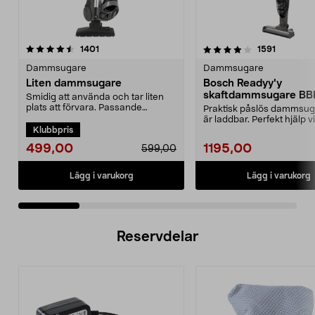
4.0 av 5 stjärnor
recensioner
4.5 av 5 stjärnor
recension
1401
1591
Dammsugare
Dammsugare
Liten dammsugare
Bosch Readyy'y
skaftdammsugare B
Smidig att använda och tar liten
14,4 V
plats att förvara. Passande
Praktisk påslös dammsu
dammsugarpåse 44-17...
är laddbar. Perfekt hjälp v
Klubbpris
snabbstädning. 2-i-...
499,00
1195,00
599,00
Lägg i varukorg
Lägg i varukorg
Reservdelar