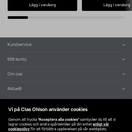
Lägg i varukorg
Lägg i varukorg
Sidfot
Kundservice
Mitt konto
Om oss
Aktuellt
Våra bolag
Vi på Clas Ohlson använder cookies
Hitta butik
Genom att trycka
”Acceptera alla cookies”
samtycker du till att vi
lagrar cookies och andra spårtekniker på din enhet
enligt vår
cookiepolicy
för att förbättra upplevelsen på vår webbplats,