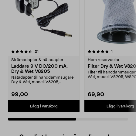
5.0av 5 stjärnor
recensioner
recensioner
21
1
0.0 av 5 stjärnor
Strömadapter & nätadapter
Hem reservdelar
Laddare 9 V DC/200 mA,
Filter Dry & Wet V82
Dry & Wet V8205
Filter till handdammsuga
Wet, modell V8205, W82
Nätadapter till handdammsugare
Dry & Wet, modell V8205,
W8205_2.
99,00
69,90
Lägg i varukorg
Lägg i varukorg