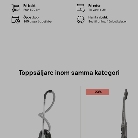
Fri frakt
Fri retur
Från 599 kr*
Till valfri butik
Öppet köp
Hämta i butik
365 dagar öppet köp
Beställ online, från butikslager
Toppsäljare inom samma kategori
-20%