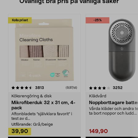
Ovanligt bra pris på vanliga saker
Kolla priset
-25%
4.0av 5 stjärnor
recensioner
4.5av 5 stjärnor
recensio
3813
3252
(9,97/st)
Köksrengöring & disk
Klädvård
Mikrofiberduk 32 x 31 cm, 4-
Noppborttagare batter
pack
Vårda kläder och andra tex
ta bort noppor och ludd.
Aftonbladets "självklara favorit” i
Noppborttagaren fräs...
test av d...
Utförande:
Grå/beige
39,90
149,90