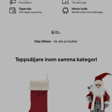
Från 599 kr*
Till valfri butik
Öppet köp
Hämta i butik
365 dagar öppet köp
Beställ online, från butikslager
Clas Ohlson
-
Se alla produkter
Toppsäljare inom samma kategori