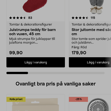
4.5 av 5 stjärnor
recensioner
4.5 av 5 stjärnor
recensione
83
115
Tomtar & dekorationsfigurer
Tomtar & dekorationsfigu
Julstrumpa teddy för barn
Stor jultomte med sä
och vuxen, 45 cm
cm
Mjuk strumpa för julklappar till
Stor tomte som sprider ju
julaftons morgon.
och julstämn...
Julklappsstrumpa i Oeko Tex-m...
Färg:
Röd
99,90
179,90
Lägg i varukorg
Lägg i varukorg
Ovanligt bra pris på vanliga saker
Kolla priset
-25%