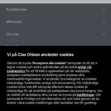
Sidfot
Kundservice
Mitt konto
Om oss
Aktuellt
Vi på Clas Ohlson använder cookies
Våra bolag
Genom att trycka
”Acceptera alla cookies”
samtycker du till att vi
lagrar cookies och andra spårtekniker på din enhet
enligt vår
Hitta butik
cookiepolicy
för att förbättra upplevelsen på vår webbplats,
analysera webbplatsens användning samt anpassa våra
marknadsföringsinsatser. Vi använder fyra kategorier av cookies:
nödvändiga, funktionella, analys och annonsering. För nödvändiga
SE
NO
FI
cookies krävs inte ditt samtycke eftersom dessa cookies är
nödvändiga för att innehållet på webbplatsen ska kunna fungera. Om
du istället vill skräddarsy dina val kan du trycka på
inställningar
. Ditt
samtycke är frivilligt och kan återkallas när som helst genom att du
ändrar i dina cookie-inställningar eller kontaktar oss för guidning.