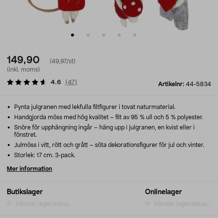
149,90
(49,97/st)
(inkl. moms)
4.6
(
47
)
Artikelnr:
44-5834
Pynta julgranen med lekfulla filtfigurer i tovat naturmaterial.
Handgjorda möss med hög kvalitet – filt av 95 % ull och 5 % polyester.
Snöre för upphängning ingår – häng upp i julgranen, en kvist eller i
fönstret.
Julmöss i vitt, rött och grått – söta dekorationsfigurer för jul och vinter.
Storlek: 17 cm. 3-pack.
Mer information
Butikslager
Onlinelager
Hämtar lagerstatus...
Hämtar lagerstatus...