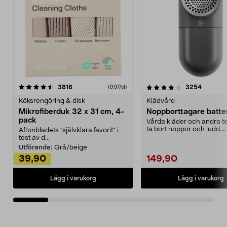
4.0av 5 stjärnor
recensioner
4.5av 5 stjärnor
recensio
3816
3254
(9,97/st)
Köksrengöring & disk
Klädvård
Mikrofiberduk 32 x 31 cm, 4-
Noppborttagare batter
pack
Vårda kläder och andra tex
ta bort noppor och ludd.
Aftonbladets "självklara favorit” i
Noppborttagaren fräs...
test av d...
Utförande:
Grå/beige
39,90
149,90
Lägg i varukorg
Lägg i varukorg