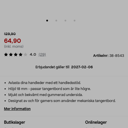
129,90
64,90
(inkl. moms)
4.0
(
29
)
Artikelnr:
38-8543
Erbjudandet gäller till
2027-02-06
Avlasta dina handleder med ett handledsstöd.
Höjd 18 mm - passar tangentbord som är lite högre.
Mjukt och bekvämt med gummerad undersida.
Designat av och för gamers som använder mekaniska tangentbord.
Mer information
Butikslager
Onlinelager