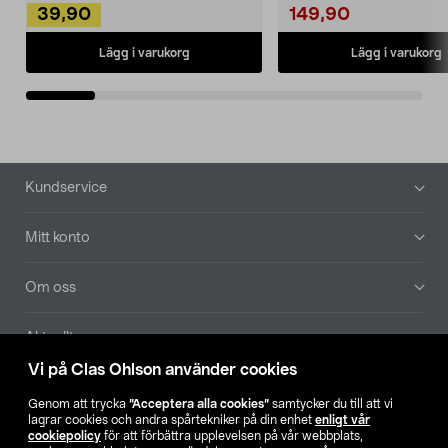
39,90
149,90
Lägg i varukorg
Lägg i varukorg
Sidfot
Kundservice
Mitt konto
Om oss
Aktuellt
Vi på Clas Ohlson använder cookies
Våra bolag
Genom att trycka
”Acceptera alla cookies”
samtycker du till att vi
lagrar cookies och andra spårtekniker på din enhet
enligt vår
Hitta butik
cookiepolicy
för att förbättra upplevelsen på vår webbplats,