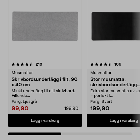
4.5av 5 stjärnor
recensioner
4.5av 5 stjärnor
recension
218
106
Musmattor
Musmattor
Skrivbordsunderlägg i filt, 90
Stor musmatta,
x 40 cm
skrivbordsunderlägg
konstläder 90 x 40 c
Mjukt underlägg till ditt skrivbord.
Extra stor musmatta av k
Filtunde...
– perfekt f...
Färg:
Ljusgrå
Färg:
Svart
99,90
199,90
199,90
Lägg i varukorg
Lägg i varukorg