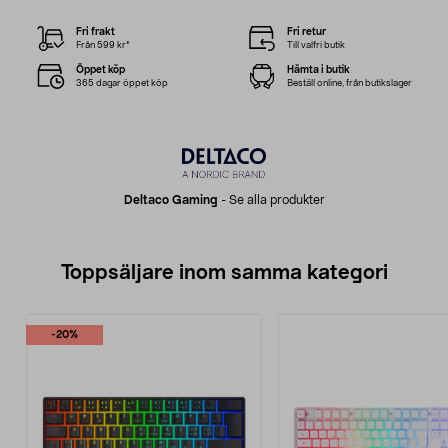
Fri frakt
Fri retur
Från 599 kr*
Till valfri butik
Öppet köp
Hämta i butik
365 dagar öppet köp
Beställ online, från butikslager
Deltaco Gaming
-
Se alla produkter
Toppsäljare inom samma kategori
-20%