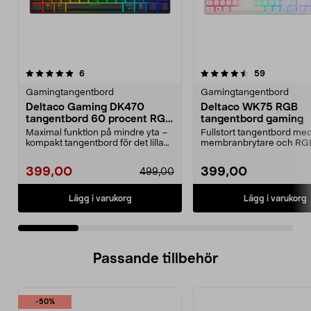
4.5 av 5 stjärnor
recensioner
5.0 av 5 stjärnor
recensione
6
59
Gamingtangentbord
Gamingtangentbord
Deltaco Gaming DK470
Deltaco WK75 RGB
tangentbord 60 procent RGB
tangentbord gaming
svart
Maximal funktion på mindre yta –
Fullstort tangentbord me
kompakt tangentbord för det lilla
membranbrytare och RG
skrivbordet. ...
belysning. Deltaco GAM
RG...
399,00
399,00
499,00
Lägg i varukorg
Lägg i varukorg
Passande tillbehör
-50%