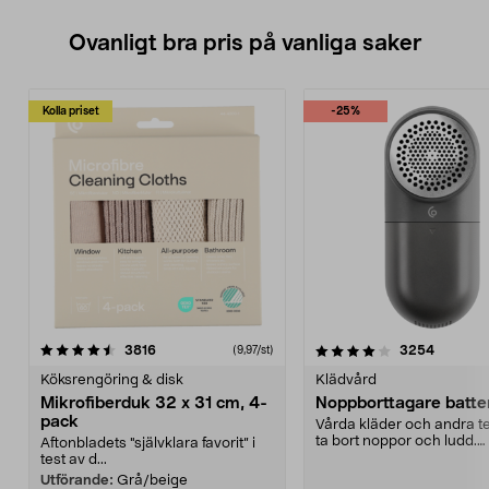
Ovanligt bra pris på vanliga saker
Kolla priset
-25%
4.0av 5 stjärnor
recensioner
4.5av 5 stjärnor
recensio
3816
3254
(9,97/st)
Köksrengöring & disk
Klädvård
Mikrofiberduk 32 x 31 cm, 4-
Noppborttagare batter
pack
Vårda kläder och andra tex
ta bort noppor och ludd.
Aftonbladets "självklara favorit” i
Noppborttagaren fräs...
test av d...
Utförande:
Grå/beige