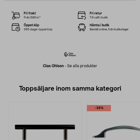
Fri frakt
Fri retur
Från 599 kr*
Till valfri butik
Öppet köp
Hämta i butik
365 dagar öppet köp
Beställ online, från butikslager
Clas Ohlson
-
Se alla produkter
Toppsäljare inom samma kategori
-38%