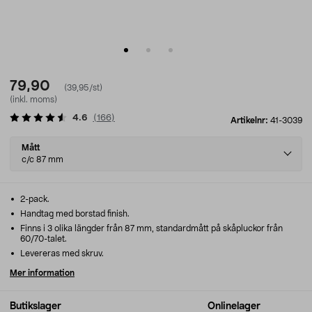
79,90
(39,95/st)
(inkl. moms)
4.6
(
166
)
Artikelnr:
41-3039
Select
Mått
variant
c/c 87 mm
2-pack.
Handtag med borstad finish.
Finns i 3 olika längder från 87 mm, standardmått på skåpluckor från
60/70-talet.
Levereras med skruv.
Mer information
Butikslager
Onlinelager