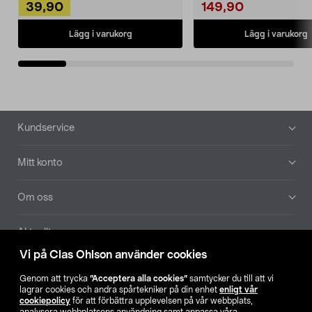
39,90
149,90
Lägg i varukorg
Lägg i varukorg
Sidfot
Kundservice
Mitt konto
Om oss
Aktuellt
Vi på Clas Ohlson använder cookies
Våra bolag
Genom att trycka
”Acceptera alla cookies”
samtycker du till att vi
lagrar cookies och andra spårtekniker på din enhet
enligt vår
Hitta butik
cookiepolicy
för att förbättra upplevelsen på vår webbplats,