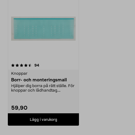
recensioner
94
Knoppar
Borr- och monteringsmall
Hjälper dig borra på rätt ställe. För
knoppar och lådhandtag.
Mätområde c/c 64-...
59,90
Lägg i varukorg