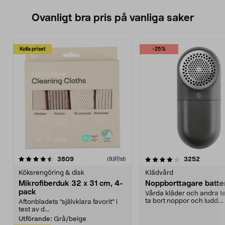
Ovanligt bra pris på vanliga saker
Kolla priset
-25%
4.0av 5 stjärnor
recensioner
4.5av 5 stjärnor
recensio
3809
3252
(9,97/st)
Köksrengöring & disk
Klädvård
Mikrofiberduk 32 x 31 cm, 4-
Noppborttagare batter
pack
Vårda kläder och andra tex
ta bort noppor och ludd.
Aftonbladets "självklara favorit” i
Noppborttagaren fräs...
test av d...
Utförande:
Grå/beige