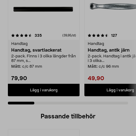
4.5 av 5 stjärnor
recensioner
4.5 av 5 stjärnor
recensione
335
127
(39,95/st)
Handtag
Handtag
Handtag, svartlackerat
Handtag, antik järn
2-pack. Finns i 3 olika längder från
2-pack. Handtag i antik jä
87 mm, s...
i 3 olika...
Mått:
c/c 87 mm
Mått:
c/c 96 mm
79,90
49,90
Lägg i varukorg
Lägg i varukorg
Passande tillbehör