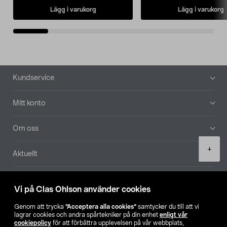
Lägg i varukorg
Lägg i varukorg
Sidfot
Kundservice
Mitt konto
Om oss
Product
+
Aktuellt
quantity
Våra bolag
Vi på Clas Ohlson använder cookies
Hitta butik
Genom att trycka
”Acceptera alla cookies”
samtycker du till att vi
lagrar cookies och andra spårtekniker på din enhet
enligt vår
cookiepolicy
för att förbättra upplevelsen på vår webbplats,