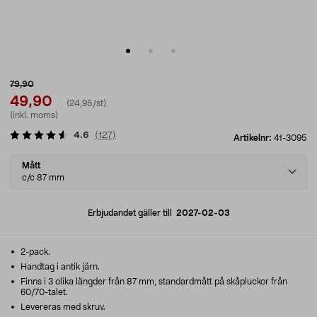
79,90
49,90
(24,95/st)
(inkl. moms)
4.6
(
127
)
Artikelnr:
41-3095
Select
Mått
variant
c/c 87 mm
Erbjudandet gäller till
2027-02-03
2-pack.
Handtag i antik järn.
Finns i 3 olika längder från 87 mm, standardmått på skåpluckor från
60/70-talet.
Levereras med skruv.