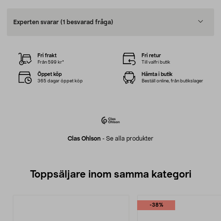
Experten svarar
(1 besvarad fråga)
Fri frakt
Fri retur
Från 599 kr*
Till valfri butik
Öppet köp
Hämta i butik
365 dagar öppet köp
Beställ online, från butikslager
Clas Ohlson
-
Se alla produkter
Toppsäljare inom samma kategori
-38%