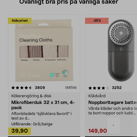
Ovanligt bra pris på vanliga saker
Kolla priset
-25%
4.0av 5 stjärnor
recensioner
4.5av 5 stjärnor
recensio
3809
3252
(9,97/st)
Köksrengöring & disk
Klädvård
Mikrofiberduk 32 x 31 cm, 4-
Noppborttagare batter
pack
Vårda kläder och andra tex
ta bort noppor och ludd.
Aftonbladets "självklara favorit” i
Noppborttagaren fräs...
test av d...
Utförande:
Grå/beige
-
39,90
149,90