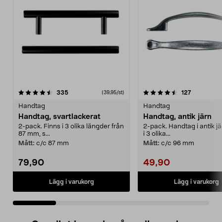
4.5 av 5 stjärnor
recensioner
4.5 av 5 stjärnor
recensione
335
127
(39,95/st)
Handtag
Handtag
Handtag, svartlackerat
Handtag, antik järn
2-pack. Finns i 3 olika längder från
2-pack. Handtag i antik jä
87 mm, s...
i 3 olika...
Mått:
c/c 87 mm
Mått:
c/c 96 mm
79,90
49,90
Lägg i varukorg
Lägg i varukorg